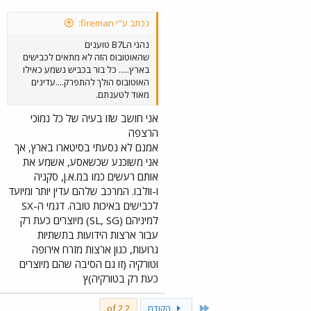
נכתב ע"י fireman:
נהגי הB7L טוענים
שהאוטובוס הזה לא מתאים לכבישים
בארץ..... כל בור בכביש נשמע כאילו
האוטובוס הולך להתפרק....עדינים
מאוד לטענתם.
אני חושב שזו בעיה של כל נמוכי
הרצפה
אמנם לא נסעתי בסיטארו בארץ, אך
אני משוכנע שכשאסע, אשמע את
אותם רעשים כמו במ.א.ן, סקניה
ו-וולבו. המרכב שלהם עדין יותר ומיועד
לכבישים באיכות טובה. דגמי ה-SX
למיניהם (SL, SG) מיוצרים כעת רק
עבור ארצות הידועות בתשתיות
גרועות, כגון ארצות מזרח אירופה
וטורקיה (זו גם הסיבה שהם מיוצרים
כעת רק בטורקיה)ץ
First
הקודם
2 of 2