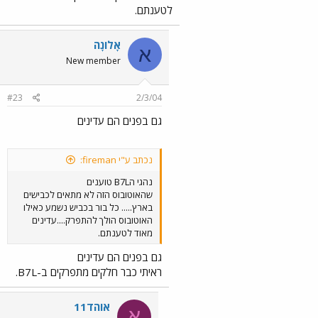
לטענתם.
אָלוֹנָה
א
New member
#23
2/3/04
גם בפנים הם עדינים
נכתב ע"י fireman:
נהגי הB7L טוענים
שהאוטובוס הזה לא מתאים לכבישים
בארץ..... כל בור בכביש נשמע כאילו
האוטובוס הולך להתפרק....עדינים
מאוד לטענתם.
גם בפנים הם עדינים
ראיתי כבר חלקים מתפרקים ב-B7L.
אוהד11
א