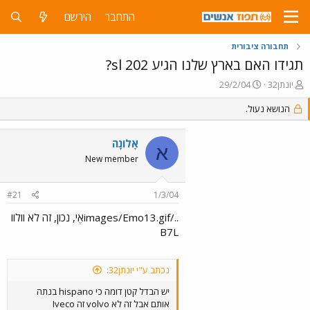
התחבר
הירשם
תחבורה ציבורית
תגידו האם בארץ שלנו הגיע sl 202?
פ
פ
יונתן32
29/2/04
ו
ו
ת
ר
הנושא נעול.
ח
ס
ה
ם
אָלוֹנָה
נ
ב
א
ו
ת
New member
ש
א
א
ר
#21
1/3/04
י
ך
../images/Emo13.gifאֶי, נכון, זה לא וולוו
B7L
נכתב ע"י יונתן32:
יש הבדל קטן דומה כי hispano בנתה
אותם אבל זה לא volvo זה Iveco