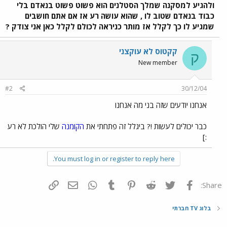
ולהגיע למסקנה שמלך הסטלנים הוא פשוט פשוט בנאדם בלי
כבוד בנאדם שטוב לו , שהוא עושה רע אז אם אתם חושבים
שמגיע לו כך לקלל אז מותר כניראה לכולם לקלל כאן אני צודק ?
קקטוס לא עוקצני
ק
New member
#2
30/12/04
אנחנו יודעים שזה בני מה אנחנו
כבר יכולים לעשות !? ביגלל זה פתחתי את
הקומנה
שלי הולכת לא רע
:]
You must log in or register to reply here.
פייסבוק
Twitter
Reddit
Pinterest
Tumblr
WhatsApp
דואר אלקטרוני
הוסף קישור
Share:
בלוג TV חברתי