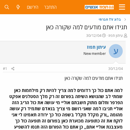
התחבר
הירשם
בלוג TV חברתי
תגידו אתם מודעים למה שקורה כאן
פ
פ
עיתון תפוז
30/12/04
ו
ו
ת
ר
עיתון תפוז
ע
ח
ס
New member
ה
ם
נ
ב
ו
ת
#1
30/12/04
ש
א
א
ר
תגידו אתם מודעים למה שקורה כאן
י
ך
למה אתם כול כך רדומים למה צריך להיות רק מילחמות כאן
שמתי לב שהנושא השיחה בפורום זה רק מלך הסטלנים אפקט
הפרפר וחלום מתוק חשבתם אוליי מי עושה את כול הריב הזה
אוליי תגיבו למה שאני רושם מי צריך בנאדם שתמיד רק עושה
מהומה ,,ורק מקלל מקלל בשפה כול כך ירודה תאמינו לי אני
לוקח את זה כתופעה מכוערת כאן בפורום זה תופעה כול כך
מעצבנת אוליי אתם,, כן אתם כול הפורום הזה תנסו להשפיע