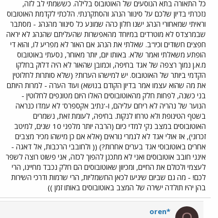
כל התאורה בתא הנוסעים של האוטובוס בלילה. כששמתי לב לזה,
נזכרתי בדיון שלכם על סינוור הנהג והסתקרנתי. הלכתי לקדמת האוטובוס
וראיתי שמאחורי הנהג ישנו חלון כהה שמונע כל סינוור מהנהג - מסתבר
שבמרצדס לא מוטרדים במיוחד מהאפשרות שהעליתם שהנהג לא יראה
חפצים חשודים וכיו"ב. שאלתי את הנהג אם האור לא מפריע לו, והוא די
הופתע משאלתי ואמר שלא. באותו יום, יותר מאוחר, נסעתי באוטובוס
מ.א.ן נמוך רצפה של אגד בחיפה, וכמובן שהאור לא היה דלוק בחלקו
הקדמי ביותר של האוטובוס. יש למישהו הערות? (שלא סותרות לחלוטין
את מה שהוא עצמו אמר בדיון הקודם בנושא) ועוד הערה - למרות היותם
בני כשנה, לפחות חלק מהאוטובוסים האלו היום מטונפים לחלוטין -
הנוער של נהריה לא ריחם עליהם, ו-'נתיב אקספרס' לא עמדו כנראה
בשטף הטינופת ולא טרחו לנקות. בחיפה, לעומת זאת, נשמרים
האוטובוסים במצב נקי למדי כיום (הרבה יותר מלפני 10 שנים, למיטב
זכרוני), אז אולי אגד לא לגמרי נוראים (אלא אם כן מישהו מכיר מצבים
אחרים באוטובוסי אגד בערים אחרות?) (( ולחובבי הרכבות, אל דאגה -
אינני חובב אוטובוסים ואני לא מתכנן להפוך לכזה, אני פשוט רוצה לשפר
לעצמי ולכולם את החיים, ומכיוון שאוטובוסים הם חלק נכבד מחיינו, הרי
לכם! - מה גם שביום שיגיעו לכאן החשמליות, הרי שרמות ודרכי השירות
בהן יהיו תולדה ישירה של המצב באוטובוסים באותו זמן ))
oren*
O