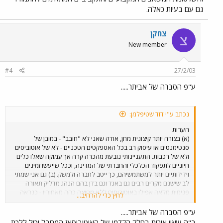
גם עם בעיות כאלה.
צחקן
צ
New member
#4
27/2/03
ע"פ הסברה של אביתר.....
נכתב ע"י דוד שטיפלמן:
הערות
(א) בצורה יותר קיצונית מחן, אודה שאני לא "חובב" - במובן של
סנטימנטים או עיסוק רב בכל האספקטים הטכניים - לא של אוטוביסים
ולא של רכבות. התעניינותי נובעת מהכרה קרה אך עמוקה שאלו כלים
חיוניים לתפקוד הכלכלי והחברתי של המדינה, וככל שייעשו זמינים
וידידותיים יותר למשתמשיהם, כך ייטב לחברה ולמשק. (ב) גם אני שמתי
לב שישנם מקרים רבים גם באגד וגם בדן בהם הנהג מדליק תאורה
פנימית מלאה אפילו באוטובוסים ללא מחיצה כהה מאחוריו - כנראה
לחץ כדי להרחיב...
שזה אינו מפריע לכולם. לכן אני מניח שקביעתו של אביתר, שתאורה
מלאה תקל על מלאכת המחבל, לא תורגמה להוראה תפעולית
ע"פ הסברה של אביתר.....
חד-משמעית לנהגים. (ג) וזהו בעצם מה שמפריע לי בעיקר -
חוסר
ב"ה שאין אורות בחלק הקדמי של האוטובוסאז המחבל יכול ללכת