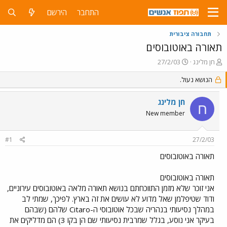
התחבר
הירשם
תחבורה ציבורית
תאורה באוטובוסים
פ
פ
חן מלינג
27/2/03
ו
ו
ת
הנושא נעול.
ר
ח
ס
ה
ם
חן מלינג
ח
נ
ב
New member
ו
ת
ש
א
א
ר
#1
27/2/03
י
ך
תאורה באוטובוסים
תאורה באוטובוסים
אני זוכר שלא מזמן התווכחתם בנושא תאורה מלאה באוטובוסים עירוניים,
ודוד שטיפלמן שאל מדוע לא עושים את זה בארץ. לפיכך, שמתי לב
במהלך נסיעותי בנהריה שבכל אוטובוסי ה-Citaro שלהם (שבהם
בעיקר אני נוסע, בגלל שמרבית נסיעותי שם הן בקו 3) הם מדליקים את