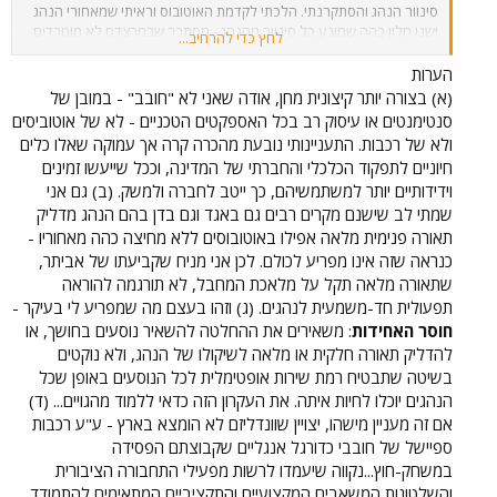
סינוור הנהג והסתקרנתי. הלכתי לקדמת האוטובוס וראיתי שמאחורי הנהג
ישנו חלון כהה שמונע כל סינוור מהנהג - מסתבר שבמרצדס לא מוטרדים
לחץ כדי להרחיב...
במיוחד מהאפשרות שהעליתם שהנהג לא יראה חפצים חשודים וכיו"ב.
שאלתי את הנהג אם האור לא מפריע לו, והוא די הופתע משאלתי ואמר
הערות
שלא. באותו יום, יותר מאוחר, נסעתי באוטובוס מ.א.ן נמוך רצפה של אגד
(א) בצורה יותר קיצונית מחן, אודה שאני לא "חובב" - במובן של
בחיפה, וכמובן שהאור לא היה דלוק בחלקו הקדמי ביותר של האוטובוס. יש
סנטימנטים או עיסוק רב בכל האספקטים הטכניים - לא של אוטוביסים
למישהו הערות? (שלא סותרות לחלוטין את מה שהוא עצמו אמר בדיון
ולא של רכבות. התעניינותי נובעת מהכרה קרה אך עמוקה שאלו כלים
הקודם בנושא) ועוד הערה - למרות היותם בני כשנה, לפחות חלק
חיוניים לתפקוד הכלכלי והחברתי של המדינה, וככל שייעשו זמינים
מהאוטובוסים האלו היום מטונפים לחלוטין - הנוער של נהריה לא ריחם
וידידותיים יותר למשתמשיהם, כך ייטב לחברה ולמשק. (ב) גם אני
עליהם, ו-'נתיב אקספרס' לא עמדו כנראה בשטף הטינופת ולא טרחו
לנקות. בחיפה, לעומת זאת, נשמרים האוטובוסים במצב נקי למדי כיום
שמתי לב שישנם מקרים רבים גם באגד וגם בדן בהם הנהג מדליק
(הרבה יותר מלפני 10 שנים, למיטב זכרוני), אז אולי אגד לא לגמרי נוראים
תאורה פנימית מלאה אפילו באוטובוסים ללא מחיצה כהה מאחוריו -
(אלא אם כן מישהו מכיר מצבים אחרים באוטובוסי אגד בערים אחרות?) ((
כנראה שזה אינו מפריע לכולם. לכן אני מניח שקביעתו של אביתר,
ולחובבי הרכבות, אל דאגה - אינני חובב אוטובוסים ואני לא מתכנן להפוך
שתאורה מלאה תקל על מלאכת המחבל, לא תורגמה להוראה
לכזה, אני פשוט רוצה לשפר לעצמי ולכולם את החיים, ומכיוון שאוטובוסים
תפעולית חד-משמעית לנהגים. (ג) וזהו בעצם מה שמפריע לי בעיקר -
הם חלק נכבד מחיינו, הרי לכם! - מה גם שביום שיגיעו לכאן החשמליות,
חוסר האחידות
: משאירים את ההחלטה להשאיר נוסעים בחושך, או
הרי שרמות ודרכי השירות בהן יהיו תולדה ישירה של המצב באוטובוסים
באותו זמן ))
להדליק תאורה חלקית או מלאה לשיקולו של הנהג, ולא נוקטים
בשיטה שתבטיח רמת שירות אופטימלית לכל הנוסעים באופן שכל
הנהגים יוכלו לחיות איתה. את העקרון הזה כדאי ללמוד מהגויים... (ד)
אם זה מעניין מישהו, יצויין שוונדליזם לא הומצא בארץ - ע"ע רכבות
ספיישל של חובבי כדורגל אנגליים שקבוצתם הפסידה
במשחק-חוץ...נקווה שיעמדו לרשות מפעילי התחבורה הציבורית
והשלטונות המשאבים המקצועיים והתקציביים המתאימים להתמודד