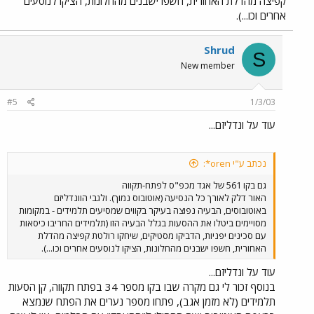
קפיצה מהדלת האחורית, חשפו ישבנים מהחלונות, הציקו לנוסעים
עליהם, ו-'נתיב אקספרס' לא עמדו כנראה בשטף הטינופת ולא טרחו
לנקות. בחיפה, לעומת זאת, נשמרים האוטובוסים במצב נקי למדי כיום
אחרים וכו...).
(הרבה יותר מלפני 10 שנים, למיטב זכרוני), אז אולי אגד לא לגמרי נוראים
(אלא אם כן מישהו מכיר מצבים אחרים באוטובוסי אגד בערים אחרות?) ((
Shrud
ולחובבי הרכבות, אל דאגה - אינני חובב אוטובוסים ואני לא מתכנן להפוך
S
לכזה, אני פשוט רוצה לשפר לעצמי ולכולם את החיים, ומכיוון שאוטובוסים
New member
הם חלק נכבד מחיינו, הרי לכם! - מה גם שביום שיגיעו לכאן החשמליות,
הרי שרמות ודרכי השירות בהן יהיו תולדה ישירה של המצב באוטובוסים
באותו זמן ))
#5
1/3/03
עוד על ונדליזם...
נכתב ע"י oren*:
גם בקו 561 של אגד מכפ"ס לפתח-תקווה
האור דלק לאורך כל הנסיעה (אוטובוס נמוך). ולגבי הוונדליזם
באוטובוסים, הבעיה נפוצה בעיקר בקווים שמסיעים תלמידים - במקומות
מסויימים ביטלו את ההסעות בגלל הבעיה הזו (תלמידים החריבו כיסאות
עם סכינים יפניות, הדביקו מסטיקים, שיחקו רולטת קפיצה מהדלת
האחורית, חשפו ישבנים מהחלונות, הציקו לנוסעים אחרים וכו...).
עוד על ונדליזם...
בנוסף זכור לי גם מקרה שבו בקו מספר 34 בפתח תקווה, קן הסעות
תלמידים (לא מזמן אגב), פתחו מספר נערים את הפתח שנמצא