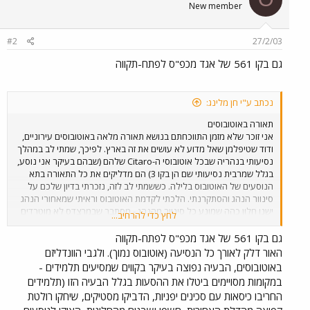
New member
#2
27/2/03
גם בקו 561 של אגד מכפ"ס לפתח-תקווה
נכתב ע"י חן מלינג:
תאורה באוטובוסים
אני זוכר שלא מזמן התווכחתם בנושא תאורה מלאה באוטובוסים עירוניים,
ודוד שטיפלמן שאל מדוע לא עושים את זה בארץ. לפיכך, שמתי לב במהלך
נסיעותי בנהריה שבכל אוטובוסי ה-Citaro שלהם (שבהם בעיקר אני נוסע,
בגלל שמרבית נסיעותי שם הן בקו 3) הם מדליקים את כל התאורה בתא
הנוסעים של האוטובוס בלילה. כששמתי לב לזה, נזכרתי בדיון שלכם על
סינוור הנהג והסתקרנתי. הלכתי לקדמת האוטובוס וראיתי שמאחורי הנהג
ישנו חלון כהה שמונע כל סינוור מהנהג - מסתבר שבמרצדס לא מוטרדים
לחץ כדי להרחיב...
במיוחד מהאפשרות שהעליתם שהנהג לא יראה חפצים חשודים וכיו"ב.
שאלתי את הנהג אם האור לא מפריע לו, והוא די הופתע משאלתי ואמר
גם בקו 561 של אגד מכפ"ס לפתח-תקווה
שלא. באותו יום, יותר מאוחר, נסעתי באוטובוס מ.א.ן נמוך רצפה של אגד
האור דלק לאורך כל הנסיעה (אוטובוס נמוך). ולגבי הוונדליזם
בחיפה, וכמובן שהאור לא היה דלוק בחלקו הקדמי ביותר של האוטובוס. יש
באוטובוסים, הבעיה נפוצה בעיקר בקווים שמסיעים תלמידים -
למישהו הערות? (שלא סותרות לחלוטין את מה שהוא עצמו אמר בדיון
במקומות מסויימים ביטלו את ההסעות בגלל הבעיה הזו (תלמידים
הקודם בנושא) ועוד הערה - למרות היותם בני כשנה, לפחות חלק
החריבו כיסאות עם סכינים יפניות, הדביקו מסטיקים, שיחקו רולטת
מהאוטובוסים האלו היום מטונפים לחלוטין - הנוער של נהריה לא ריחם