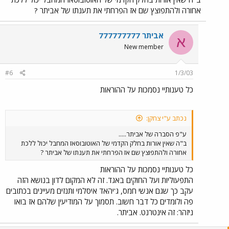
האחידות
: משאירים את ההחלטה להשאיר נוסעים בחושך, או להדליק
אחורה ולהתפוצץ שם אז הפרחתי את תענתו של אביתר ?
תאורה חלקית או מלאה לשיקולו של הנהג, ולא נוקטים בשיטה שתבטיח
רמת שירות אופטימלית לכל הנוסעים באופן שכל הנהגים יוכלו לחיות
איתה. את העקרון הזה כדאי ללמוד מהגויים... (ד) אם זה מעניין מישהו,
אביתר 777777777
א
יצויין שוונדליזם לא הומצא בארץ - ע"ע רכבות ספיישל של חובבי כדורגל
New member
אנגליים שקבוצתם הפסידה במשחק-חוץ...נקווה שיעמדו לרשות מפעילי
התחבורה הציבורית והשלטונות המשאבים המקצועיים והתקציביים
המתאימים להתמודד גם עם בעיות כאלה.
#6
1/3/03
כל טענותיי נסמכות על ההוראות
נכתב ע"י צחקן:
ע"פ הסברה של אביתר.....
ב"ה שאין אורות בחלק הקדמי של האוטובוסאז המחבל יכול ללכת
אחורה ולהתפוצץ שם אז הפרחתי את תענתו של אביתר ?
כל טענותיי נסמכות על ההוראות
התפעוליות ועל החוקים באגד. זה לא המקום לדון בנושא הזה
עקב כך שגם אנשי חמס, ג'יהאד איסלמי ותנזים מעיינים בכתובים
פה ולומדים כל דבר חשוב. תסמוך על המודיעין שלהם אז בואו
ניזהר: זה אינטרנט. אביתר.