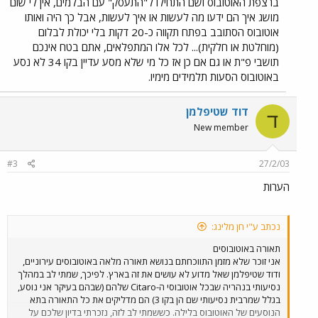
ברצפת האוטובוס ושם התחילו ל"התעסק" עם הבלמים, אין לי שום
מושג איך הם ידעו מה לעשות או איך לעשות, אבל כך היה ואותו
אוטובוס הסתובב בפתח תקווה כ-20 דקות בלי יכולת לבלום
(מוחלטת או חלקית)... לכל אלו המתפלאים, אתם בטח אינכם
תושבי פ"ת או גם אם כן אז כל מי שלא מסע עדיין בקו 34 לא נסע
באוטובוס הסעות תלמידים מימיו.
דוד שטיפלמן
ד
New member
#3
27/2/03
הערות
נכתב ע"י חן מלינג:
תאורה באוטובוסים
אני זוכר שלא מזמן התווכחתם בנושא תאורה מלאה באוטובוסים עירוניים,
ודוד שטיפלמן שאל מדוע לא עושים את זה בארץ. לפיכך, שמתי לב במהלך
נסיעותי בנהריה שבכל אוטובוסי ה-Citaro שלהם (שבהם בעיקר אני נוסע,
בגלל שמרבית נסיעותי שם הן בקו 3) הם מדליקים את כל התאורה בתא
הנוסעים של האוטובוס בלילה. כששמתי לב לזה, נזכרתי בדיון שלכם על