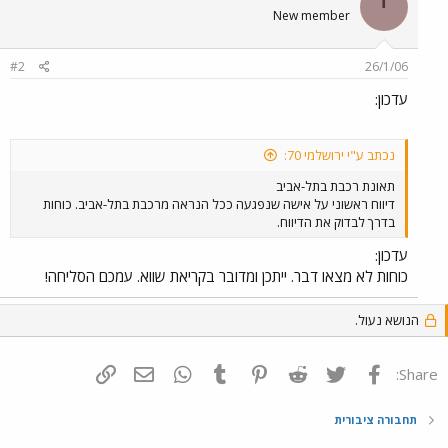
י
New member
#2
26/1/06
עדכון:
נכתב ע"י ירושלמי 70:
תאונת רכבת בתל-אביב
דיווח ראשוני על אישה שנפגעה ככל הנראה מרכבת בתל-אביב. כוחות
בדרך לבדוק את הדיווח.
עדכון:
כוחות לא מצאו דבר. ייתכן ומדובר בקריאת שווא. עמכם הסליחה!
הנושא נעול.
פייסבוק
Twitter
Reddit
Pinterest
Tumblr
WhatsApp
דואר אלקטרוני
הוסף קישור
Share:
תחבורה ציבורית