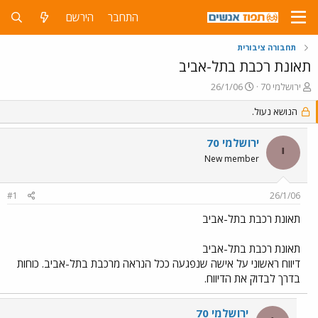
התחבר
הירשם
תחבורה ציבורית
תאונת רכבת בתל-אביב
פ
פ
ירושלמי 70
26/1/06
ו
ו
ת
הנושא נעול.
ר
ח
ס
ה
ם
ירושלמי 70
י
נ
ב
New member
ו
ת
ש
א
א
ר
#1
26/1/06
י
ך
תאונת רכבת בתל-אביב
תאונת רכבת בתל-אביב
דיווח ראשוני על אישה שנפגעה ככל הנראה מרכבת בתל-אביב. כוחות
בדרך לבדוק את הדיווח.
ירושלמי 70