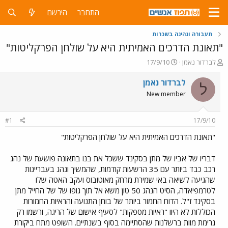
התחבר
הירשם
תעבורה ונהיגה בשכרות
"תאונת הדרכים האמיתית היא על שולחן הפרקליטות"
פ
פ
לברדור נאמן
17/9/10
ו
ו
ת
ר
לברדור נאמן
ל
ח
ס
New member
ה
ם
נ
ב
ו
ת
#1
17/9/10
ש
א
א
ר
"תאונת הדרכים האמיתית היא על שולחן הפרקליטות"
י
ך
דבריו של אביו של מתן בסקינד ששכל את בנו בתאונה פושעת של נהג
רכב כבד ביותר עם 35 הרשעות קודמות, שהמשיך ונהג בעבריינות
שהגיעה לשיאה באי שמירת מרחק מאוטובוס ועקב האטה שלו
לטרמפיאדה, הסיט הנהג 50 טון משא אל תוך גופו של של החייל מתן
בסקינד ז"ל. הדוח החמור ביותר של בוחן התנועה והראיות החמורות
הכוללות לא היוו "ראיות מספקות" לסעיף אישום של הריגה, ורשמו רק
גרימת מוות ברשלנות שהסתיימה בסוף בשנתיים. השופט מתח ביקורת