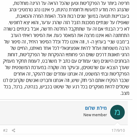
חריפה ביותר על הפרקליטות וטען שהכל הראה על הריגה מוחלטת,
שהנהג היה מודע למעשיו ולחומרת נהיגתו, כי איננו נהג נורמטיבי ונהג
בעבריינות תנועה במשך שנים רבות והכל. האמת המרה והכואבת,
שאפילו על שנתיים מסכנות הזבל הזה שהרג ערער, והוא יצא לחופשי.
לא כ"כ הבנתי אם זה עד שתתקבל החלטה חדשה, אבל בינתיים בשורה
התחתונה הוא איננו מרצה את המאסר כעת. את הסיפור ראיתי הערב
ב"מבט שני" בערוץ ה-1, וזה איננו כלל וכלל הסיפור היחיד, זה סיפור של
הרבה משפחות ועלול להיות אופציונאלי לכל אחד מאיתנו, החיים של
הרוגי תאונות דרכים שווים הכי פחות!!! ההפקרות של הפרקליטות, דוחות
הבוחנים הישנים (שני עמודים עם כתב יד משורבט, לעומת תחקיר מעמיק
שערך הצבא עם שרטוטים), ובעיקר מה שקורה במערכת המשפטית של
הפרקליטות ובתי המשפט, זה אנחנו עומדים שם להפקר, זה אחרים
שכבר הפקירו אותם הכי חזק שיש, וזה אנחנו וחברינו ואנשים שקרובים לנו
שיכולים להיות מופקרים בכל רגע של שיטוט בכביש, בנהיגה, ברגל, בכל
מצב.
מילת שלום
מ
New member
#2
17/9/10