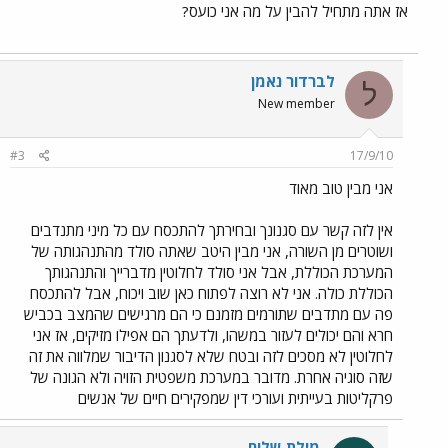
אז אתה מתחיל להבין על מה אני כועס?
לברדור נאמן
ל
New member
#3
17/9/10
אני מבין טוב מאוד
אין לזה קשר עם סגנונך ובחירתך להתכסח עם כל מיני מתנדבים
ושוטרים מן השורה, אני מבין היטב שאתה סולד מהתנהגותה של
המערכת הכוללת, אבל אני סולד לחלוטין מדברייך והתנהגותך
הכוללת כולה. אני לא רוצה לפתוח כאן שוב ויכוח, אבל להתכסח
פה עם מתדבים שתורמים מזמנם כי הם מרגישים שהמצב בכביש
חרא והם יכולים לעזור במשהו, ולדעתך הם אפילו מזיקים, אז אני
לחלוטין לא מסכים לזה ובטח שלא לסגנון הדיבור שמלווה את זה
שזה סוגיה אחרת. מדובר במערכת משפטית הזויה ולא הגונה של
פרקליטות בעייתית ועורכי דין שמפקירים חיים של אנשים
מילת שלום