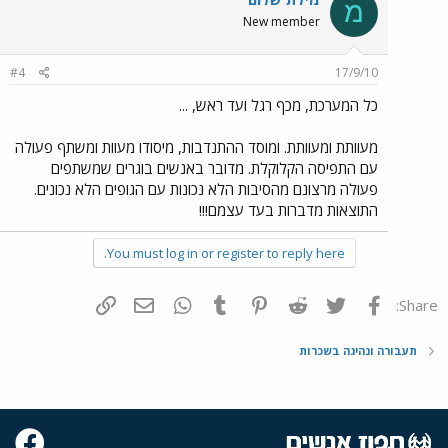
מ
New member
#4
17/9/10
כל המערכת, מכף רגל ועד ראש, ...
מעוותת ומעוותת. ומוסד ההתנדבות, מיסודו מעוות ומשתף פעולה
עם התפיסה הקלוקלת. מדובר באנשים בוגרים שמשתפים
פעולה מרצונם מהסיבות הלא נכונות עם הגופים הלא נכונים.
התוצאות מדברות בעד עצמם!!!
You must log in or register to reply here.
פייסבוק
Twitter
Reddit
Pinterest
Tumblr
WhatsApp
דואר אלקטרוני
הוסף קישור
Share:
תעבורה ונהיגה בשכרות