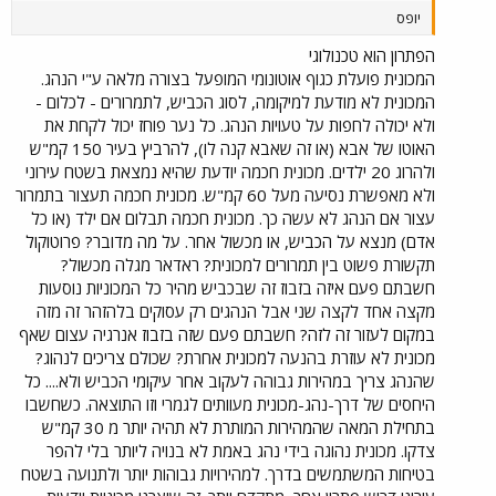
יופס
הפתרון הוא טכנולוגי
המכונית פועלת כגוף אוטונומי המופעל בצורה מלאה ע"י הנהג.
המכונית לא מודעת למיקומה, לסוג הכביש, לתמרורים - לכלום -
ולא יכולה לחפות על טעויות הנהג. כל נער פוחז יכול לקחת את
האוטו של אבא (או זה שאבא קנה לו), להרביץ בעיר 150 קמ"ש
ולהרוג 20 ילדים. מכונית חכמה יודעת שהיא נמצאת בשטח עירוני
ולא מאפשרת נסיעה מעל 60 קמ"ש. מכונית חכמה תעצור בתמרור
עצור אם הנהג לא עשה כך. מכונית חכמה תבלום אם ילד (או כל
אדם) מנצא על הכביש, או מכשול אחר. על מה מדובר? פרוטוקול
תקשורת פשוט בין תמרורים למכונית? ראדאר מגלה מכשול?
חשבתם פעם איזה בזבוז זה שבכביש מהיר כל המכוניות נוסעות
מקצה אחד לקצה שני אבל הנהגים רק עסוקים בלהזהר זה מזה
במקום לעזור זה לזה? חשבתם פעם שזה בזבוז אנרגיה עצום שאף
מכונית לא עוזרת בהנעה למכונית אחרת? שכולם צריכים לנהוג?
שהנהג צריך במהירות גבוהה לעקוב אחר עיקומי הכביש ולא.... כל
היחסים של דרך-נהג-מכונית מעוותים לגמרי וזו התוצאה. כשחשבו
בתחילת המאה שהמהירות המותרת לא תהיה יותר מ 30 קמ"ש
צדקו. מכונית נהוגה בידי נהג באמת לא בנויה ליותר בלי להפר
בטיחות המשתמשים בדרך. למהירויות גבוהות יותר ולתנועה בשטח