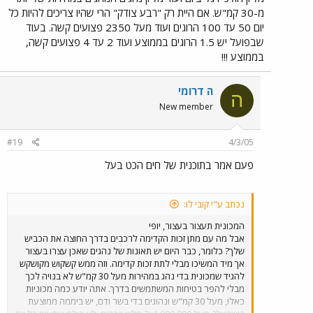
מ-30 קמ"ש. אם היית רק "רבע צודק" הרי שהיו צריכים להיות כל
יום 50 עד 100 הרוגים ועוד מעל 2350 פצועים קשה. בעוד
שבפועל יש 1.5 הרוגים בממוצע ועוד 2 עד 4 פצועים קשה,
בממוצע !!!
ה דרומי
ה
New member
#19
4/3/05
פעם אמר בתוכנית של חים הכט בעל
נכתב ע"י קובי לו:
המכונית תעצור בעצור, יופי
אבל מה עם מתן זכות הקדימה לרכבים בדרך החוצה את הכביש
שלך? כלומר, כבר היום יש תאונות של נהגים שאכן עצרו בעצור
אך מיד המשיכו מבלי לתת זכות קדימה. וזה ממש קשקוש מקושקש
להגיד שמכונית בדי נהג במהירות מעל 30 קמ"ש לא בנויה לכך
מבלי להפר בטיחות המשתמשים בדרך. אתה יודע כמה מכוניות
כאלו, מעל 30 קמ"ש ונהוגים בדי בשר ודם, יש ביממה ממוצעת