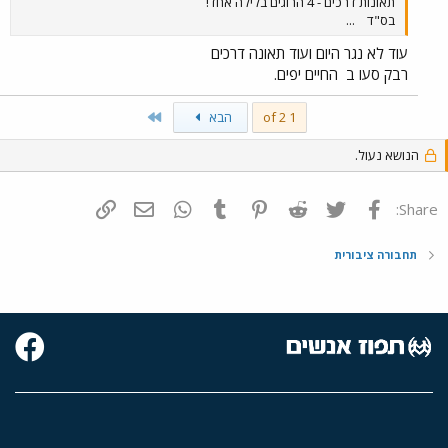
תאונות דרכים - 4 הרוגים בלילה אחד!
בס"ד
...
עוד לא נגר היום ועוד תאונה דרכים
רבק סעו ב
החיים יפים.
Last
1 of 2
הבא
הנושא נעול.
פייסבוק
Twitter
Reddit
Pinterest
Tumblr
WhatsApp
דואר אלקטרוני
הוסף קישור
Share:
תחבורה ציבורית