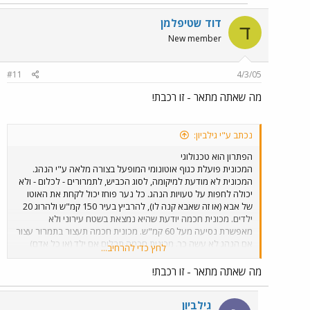
דוד שטיפלמן
ד
New member
#11
4/3/05
מה שאתה מתאר - זו רכבת!
נכתב ע"י גילביון:
הפתרון הוא טכנולוגי
המכונית פועלת כגוף אוטונומי המופעל בצורה מלאה ע"י הנהג.
המכונית לא מודעת למיקומה, לסוג הכביש, לתמרורים - לכלום - ולא
יכולה לחפות על טעויות הנהג. כל נער פוחז יכול לקחת את האוטו
של אבא (או זה שאבא קנה לו), להרביץ בעיר 150 קמ"ש ולהרוג 20
ילדים. מכונית חכמה יודעת שהיא נמצאת בשטח עירוני ולא
מאפשרת נסיעה מעל 60 קמ"ש. מכונית חכמה תעצור בתמרור עצור
אם הנהג לא עשה כך. מכונית חכמה תבלום אם ילד (או כל אדם)
לחץ כדי להרחיב...
מנצא על הכביש, או מכשול אחר. על מה מדובר? פרוטוקול תקשורת
פשוט בין תמרורים למכונית? ראדאר מגלה מכשול? חשבתם פעם
מה שאתה מתאר - זו רכבת!
איזה בזבוז זה שבכביש מהיר כל המכוניות נוסעות מקצה אחד לקצה
שני אבל הנהגים רק עסוקים בלהזהר זה מזה במקום לעזור זה לזה?
גילביון
חשבתם פעם שזה בזבוז אנרגיה עצום שאף מכונית לא עוזרת בהנעה