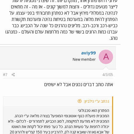
עירוני דרוש פתרון אחר, מתקדם יותר. זה שיצרני מכוניות יודעות
לייצר מנועים גדולים - ורוצות למשוך קונים - אז מה - זה מתאים
לנהיגה במסלולי מירוץ אבל לא כפתרון תחבורתי בפני עצמו. על
הפתרון להיות מלווה במערכות בטיחות נהיגה ומערכות תקשורת
כביש-רכב ורכב-רכב. מליונים נהרגים כל שנה על הכביש. כבר
עברנו כמות הרוגים בשווי של כמה מלחמות עולם והעולם - כמנהגו
נוהג.
aviy99
A
New member
#7
4/3/05
אתה כותב דברים נכונים אבל לא ישימים
נכתב ע"י גילביון:
הפתרון הוא טכנולוגי
המכונית פועלת כגוף אוטונומי המופעל בצורה מלאה ע"י הנהג.
המכונית לא מודעת למיקומה, לסוג הכביש, לתמרורים - לכלום - ולא
יכולה לחפות על טעויות הנהג. כל נער פוחז יכול לקחת את האוטו
של אבא (או זה שאבא קנה לו), להרביץ בעיר 150 קמ"ש ולהרוג 20