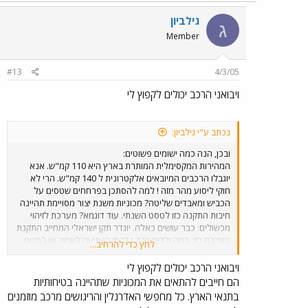
גילביון
ג
Member
#13
4/3/05
ויבואני הרכב יכולים לקפוץ לי
נכתב ע"י גילביון:
ובכן, הנה כמה ישומים פשוטים:
המהירות המקסימלית המותרת בארץ היא 110 קמ"ש. אנא
יוגבלו הרכבים המיובאים אלקטרונית ל 140 קמ"ש. הרי לא
חוקי ליסוע מהר מזה ! למה להסתכן בפרחחים שטסים על
הכביש ומאבדים שליטה? מכוניות משנת יצור מסויימת תהיינה
חיבות התקנה כזו לטסט השנתי. עוד דוגמא? מערכת לזיהוי
מכשולים: כבר עושים כאלה. יוגדר תקן ישראלי המחייב התקנת
מערכת כזו. כמה ילדים כבר נדרסו בנסיעה לאחור או לפנים,
לחץ כדי להרחיב...
לפעמים ע"י הוריהם? בשלב ראשונים חיישנים אחוריים אח"כ
גם קדמיים. תאמינו לי יש עוד הרבה דברים שאפשר לעשות
ויבואני הרכב יכולים לקפוץ לי
אפילו מחר בבוקר!
הם חייבים להתאים את המכוניות שתהיינה בטיחותיות
בתנאי הארץ. כל מחפשי האדרנלין והריגושים מרכב מוזמנים