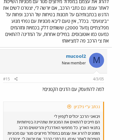
להרוג את עצמם במסלול מירוצים סגור עם מכוניות השייכות
לאתר עצמו. גם כתבי הרכב, אם יורשה לי, יצטרכו לשים את
הדגש בכתבותיהם על תכונות בטיחות של הרכב ופחות על
"ביצועים". בכלל, אין טעם ליבא מכוניות עם נפחי מנוע
מפלצתיים (מעל 2000) ששותים דלק בכמויות ומזהמים
כמעט כמו אוטובוסים. במילים אחרות, על המדינה להתאים
את צי הרכב פה למציאות!
mucool2
M
New member
#15
4/3/05
למה להתעסק עם הדגים הקטנים?
נכתב ע"י גילביון:
ויבואני הרכב יכולים לקפוץ לי
הם חייבים להתאים את המכוניות שתהיינה בטיחותיות
בתנאי הארץ. כל מחפשי האדרנלין והריגושים מרכב
מוזמנים להרוג את עצמם במסלול מירוצים סגור עם מכוניות
השייכות לאתר עצמו. גם כתבי הרכב, אם יורשה לי, יצטרכו