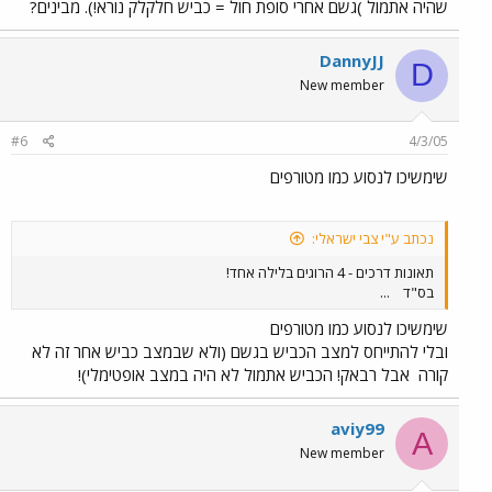
שהיה אתמול )גשם אחרי סופת חול = כביש חלקלק נורא!). מבינים?
DannyJJ
D
New member
#6
4/3/05
שימשיכו לנסוע כמו מטורפים
נכתב ע"י צבי ישראלי:
תאונות דרכים - 4 הרוגים בלילה אחד!
בס"ד
...
שימשיכו לנסוע כמו מטורפים
ובלי להתייחס למצב הכביש בגשם (ולא שבמצב כביש אחר זה לא
קורה
אבל רבאק! הכביש אתמול לא היה במצב אופטימלי)!
aviy99
A
New member