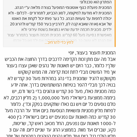
הפתרון הוא טכנולוגי
המכונית פועלת כגוף אוטונומי המופעל בצורה מלאה ע"י הנהג.
המכונית לא מודעת למיקומה, לסוג הכביש, לתמרורים - לכלום - ולא
יכולה לחפות על טעויות הנהג. כל נער פוחז יכול לקחת את האוטו
של אבא (או זה שאבא קנה לו), להרביץ בעיר 150 קמ"ש ולהרוג 20
ילדים. מכונית חכמה יודעת שהיא נמצאת בשטח עירוני ולא
מאפשרת נסיעה מעל 60 קמ"ש. מכונית חכמה תעצור בתמרור עצור
אם הנהג לא עשה כך. מכונית חכמה תבלום אם ילד (או כל אדם)
לחץ כדי להרחיב...
מנצא על הכביש, או מכשול אחר. על מה מדובר? פרוטוקול תקשורת
פשוט בין תמרורים למכונית? ראדאר מגלה מכשול? חשבתם פעם
המכונית תעצור בעצור, יופי
איזה בזבוז זה שבכביש מהיר כל המכוניות נוסעות מקצה אחד לקצה
אבל מה עם מתן זכות הקדימה לרכבים בדרך החוצה את הכביש
שני אבל הנהגים רק עסוקים בלהזהר זה מזה במקום לעזור זה לזה?
שלך? כלומר, כבר היום יש תאונות של נהגים שאכן עצרו בעצור
חשבתם פעם שזה בזבוז אנרגיה עצום שאף מכונית לא עוזרת בהנעה
אך מיד המשיכו מבלי לתת זכות קדימה. וזה ממש קשקוש
למכונית אחרת? שכולם צריכים לנהוג? שהנהג צריך במהירות גבוהה
מקושקש להגיד שמכונית בדי נהג במהירות מעל 30 קמ"ש לא
לעקוב אחר עיקומי הכביש ולא.... כל היחסים של דרך-נהג-מכונית
בנויה לכך מבלי להפר בטיחות המשתמשים בדרך. אתה יודע
מעוותים לגמרי וזו התוצאה. כשחשבו בתחילת המאה שהמהירות
המותרת לא תהיה יותר מ 30 קמ"ש צדקו. מכונית נהוגה בידי נהג
כמה מכוניות כאלו, מעל 30 קמ"ש ונהוגים בדי בשר ודם, יש
באמת לא בנויה ליותר בלי להפר בטיחות המשתמשים בדרך.
ביממה ממוצעת בישראל? מעל 1,000,000 (2 מליון רכבים, לא
למהירויות גבוהות יותר ולתנועה בשטח עירוני דרוש פתרון אחר,
כולם נוסעים כל יום ויש גם כאלו שתקועים בפקק וכד'). כלומר
מתקדם יותר. זה שיצרני מכוניות יודעות לייצר מנועים גדולים - ורוצות
לפחות מליון מכוניות ומשאיות הנוסעות ביום אחד על הרבה מעל
למשוך קונים - אז מה - זה מתאים לנהיגה במסלולי מירוץ אבל לא
30 קמ"ש. כמה תאונות עם נפגעים יש ביום בישראל? בין 400
כפתרון תחבורתי בפני עצמו. על הפתרון להיות מלווה במערכות
ל-1000 תאונות עם נפגעים, החל מכאב ראש קל, שריטות,
בטיחות נהיגה ומערכות תקשורת כביש-רכב ורכב-רכב. מליונים
נהרגים כל שנה על הכביש. כבר עברנו כמות הרוגים בשווי של כמה
נקע, שברים ועד מוות. בממוצע הרוג עד שניים ליום. וזה עם 3
מלחמות עולם והעולם - כמנהגו נוהג.
מליון הולכי רגל ביום ועוד מליון נהגים הנוהגים במהירות של יותר