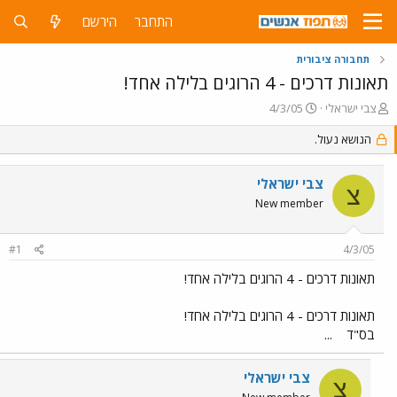
התחבר
הירשם
תחבורה ציבורית
תאונות דרכים - 4 הרוגים בלילה אחד!
פ
פ
צבי ישראלי
4/3/05
ו
ו
ת
הנושא נעול.
ר
ח
ס
ה
ם
צבי ישראלי
נ
ב
צ
ו
ת
New member
ש
א
א
ר
#1
4/3/05
י
ך
תאונות דרכים - 4 הרוגים בלילה אחד!
תאונות דרכים - 4 הרוגים בלילה אחד!
בס"ד
...
צבי ישראלי
צ