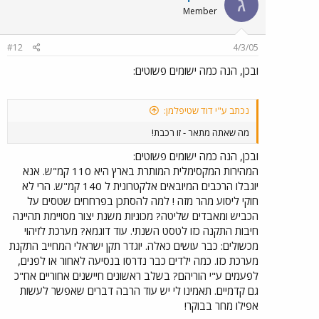
ג
למכונית אחרת? שכולם צריכים לנהוג? שהנהג צריך במהירות גבוהה
Member
לעקוב אחר עיקומי הכביש ולא.... כל היחסים של דרך-נהג-מכונית
מעוותים לגמרי וזו התוצאה. כשחשבו בתחילת המאה שהמהירות
המותרת לא תהיה יותר מ 30 קמ"ש צדקו. מכונית נהוגה בידי נהג
#12
4/3/05
באמת לא בנויה ליותר בלי להפר בטיחות המשתמשים בדרך.
ובכן, הנה כמה ישומים פשוטים:
למהירויות גבוהות יותר ולתנועה בשטח עירוני דרוש פתרון אחר,
מתקדם יותר. זה שיצרני מכוניות יודעות לייצר מנועים גדולים - ורוצות
למשוך קונים - אז מה - זה מתאים לנהיגה במסלולי מירוץ אבל לא
נכתב ע"י דוד שטיפלמן:
כפתרון תחבורתי בפני עצמו. על הפתרון להיות מלווה במערכות
בטיחות נהיגה ומערכות תקשורת כביש-רכב ורכב-רכב. מליונים
מה שאתה מתאר - זו רכבת!
נהרגים כל שנה על הכביש. כבר עברנו כמות הרוגים בשווי של כמה
מלחמות עולם והעולם - כמנהגו נוהג.
ובכן, הנה כמה ישומים פשוטים:
המהירות המקסימלית המותרת בארץ היא 110 קמ"ש. אנא
יוגבלו הרכבים המיובאים אלקטרונית ל 140 קמ"ש. הרי לא
חוקי ליסוע מהר מזה ! למה להסתכן בפרחחים שטסים על
הכביש ומאבדים שליטה? מכוניות משנת יצור מסויימת תהיינה
חיבות התקנה כזו לטסט השנתי. עוד דוגמא? מערכת לזיהוי
מכשולים: כבר עושים כאלה. יוגדר תקן ישראלי המחייב התקנת
מערכת כזו. כמה ילדים כבר נדרסו בנסיעה לאחור או לפנים,
לפעמים ע"י הוריהם? בשלב ראשונים חיישנים אחוריים אח"כ
גם קדמיים. תאמינו לי יש עוד הרבה דברים שאפשר לעשות
אפילו מחר בבוקר!