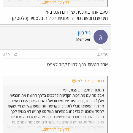
בישראל? מעל 1,000,000 (2 מליון רכבים, לא כולם נוסעים כל יום
לחץ כדי להרחיב...
ויש גם כאלו שתקועים בפקק וכד'). כלומר לפחות מליון מכוניות
ומשאיות הנוסעות ביום אחד על הרבה מעל 30 קמ"ש. כמה
פעם אמר בתוכנית של חים הכט בעל
תאונות עם נפגעים יש ביום בישראל? בין 400 ל-1000 תאונות עם
מיגרש גרוטאות כול ה
מכוניות הכול ה בלסטיק {פלסטיק}
נפגעים, החל מכאב ראש קל, שריטות, נקע, שברים ועד מוות.
בממוצע הרוג עד שניים ליום. וזה עם 3 מליון הולכי רגל ביום ועוד
מליון נהגים הנוהגים במהירות של יותר מ-30 קמ"ש. אם היית רק
גילביון
ג
"רבע צודק" הרי שהיו צריכים להיות כל יום 50 עד 100 הרוגים
Member
ועוד מעל 2350 פצועים קשה. בעוד שבפועל יש 1.5 הרוגים
בממוצע ועוד 2 עד 4 פצועים קשה, בממוצע !!!
#20
4/3/05
אחוז הטעות צריך להיות קרוב לאפס
נכתב ע"י קובי לו:
המכונית תעצור בעצור, יופי
אבל מה עם מתן זכות הקדימה לרכבים בדרך החוצה את הכביש
שלך? כלומר, כבר היום יש תאונות של נהגים שאכן עצרו בעצור
אך מיד המשיכו מבלי לתת זכות קדימה. וזה ממש קשקוש מקושקש
להגיד שמכונית בדי נהג במהירות מעל 30 קמ"ש לא בנויה לכך
מבלי להפר בטיחות המשתמשים בדרך. אתה יודע כמה מכוניות
כאלו, מעל 30 קמ"ש ונהוגים בדי בשר ודם, יש ביממה ממוצעת
בישראל? מעל 1,000,000 (2 מליון רכבים, לא כולם נוסעים כל יום
לחץ כדי להרחיב...
ויש גם כאלו שתקועים בפקק וכד'). כלומר לפחות מליון מכוניות