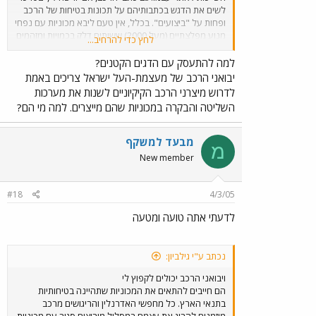
לשים את הדגש בכתבותיהם על תכונות בטיחות של הרכב
ופחות על "ביצועים". בכלל, אין טעם ליבא מכוניות עם נפחי
מנוע מפלצתיים (מעל 2000) ששותים דלק בכמויות ומזהמים
לחץ כדי להרחיב...
כמעט כמו אוטובוסים. במילים אחרות, על המדינה להתאים
את צי הרכב פה למציאות!
למה להתעסק עם הדגים הקטנים?
יבואני הרכב של מעצמת-העל ישראל צריכים באמת
לדרוש מיצרני הרכב הקיקיוניים לשנות את מערכות
השליטה והבקרה במכוניות שהם מייצרים. למה מי הם?
מבעד למשקף
מ
New member
#18
4/3/05
לדעתי אתה טועה ומטעה
נכתב ע"י גילביון:
ויבואני הרכב יכולים לקפוץ לי
הם חייבים להתאים את המכוניות שתהיינה בטיחותיות
בתנאי הארץ. כל מחפשי האדרנלין והריגושים מרכב