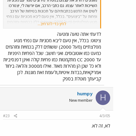
מוזמנים להרוג את עצמם במסלול מירוצים סגור עם מכוניות
השייכות לאתר עצמו. גם כתבי הרכב, אם יורשה לי, יצטרכו
לשים את הדגש בכתבותיהם על תכונות בטיחות של הרכב
ופחות על "ביצועים". בכלל, אין טעם ליבא מכוניות עם נפחי
מנוע מפלצתיים (מעל 2000) ששותים דלק בכמויות ומזהמים
לחץ כדי להרחיב...
כמעט כמו אוטובוסים. במילים אחרות, על המדינה להתאים
את צי הרכב פה למציאות!
לדעתי אתה טועה ומטעה
ציטוט: בכלל, אין טעם ליבא מכוניות עם נפחי מנוע
מפלצתיים (מעל 2000) ששותים דלק בכמויות ומזהמים
כמעט כמו אוטובוסים. ואני חושב: שכל הפחיות היפניות
עד 2000 CC מתקמטות כמו פחיות קולה ואינן דפנסיביות
ולא כל שכן הן מהירות מאוד. ואילו מ3000 והלאה ביחוד
אמריקאיות,כבדות איטיות,ולעומת זאת מוגנות. לכן
קביעתך מוטלת בספק
humpy
H
New member
#23
4/3/05
לא, זה לא.