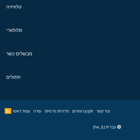
טלוויזיה
סלולארי
מבשלים כשר
חתולים
צור קשר
תקנון הפורום
מדיניות פרטיות
עזרה
עמוד ראשי
עברית (he_IL)