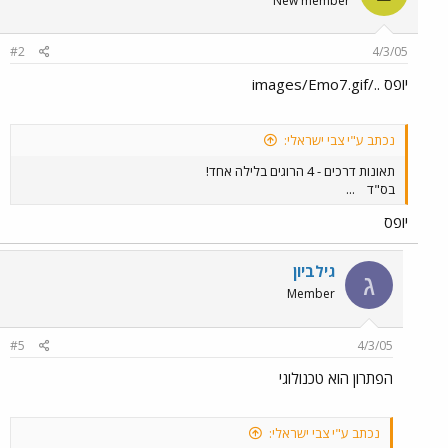
New member
#2
4/3/05
יופס ../images/Emo7.gif
נכתב ע"י צבי ישראלי:
תאונות דרכים - 4 הרוגים בלילה אחד!
בס"ד
...
יופס
גילביון
ג
Member
#5
4/3/05
הפתרון הוא טכנולוגי
נכתב ע"י צבי ישראלי: