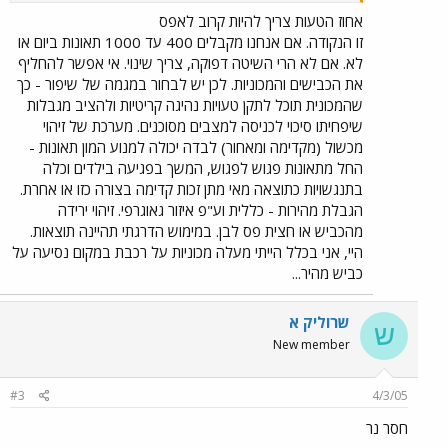
ומשאיות הנוסעות ביום אחד על הרבה מעל 30 קמ"ש. כמה
אחוז הטעות צריך להיות קרוב לאפס
תאונות עם נפגעים יש ביום בישראל? בין 400 ל-1000 תאונות עם
זו הנקודה. אם אנחנו מקבלים 400 עד 1000 תאונות ביום או
נפגעים, החל מכאב ראש קל, שריטות, נקע, שברים ועד מוות.
לא. אם לא הרי השיטה דפוקה, צריך שינוי. אי אפשר להחליף
בממוצע הרוג עד שניים ליום. וזה עם 3 מליון הולכי רגל ביום ועוד
את הכבישים והמכוניות. לכן יש לבחור במגמה של שיפור - כך
מליון נהגים הנוהגים במהירות של יותר מ-30 קמ"ש. אם היית רק
שהמכונית תוכל לתקן טעויות נהיגה קריטיות ולהציב מגבלות
"רבע צודק" הרי שהיו צריכים להיות כל יום 50 עד 100 הרוגים
שיפחיתו סיכוי לכניסה למצבים מסוכנים. מערכת של זיהוי
ועוד מעל 2350 פצועים קשה. בעוד שבפועל יש 1.5 הרוגים
בממוצע ועוד 2 עד 4 פצועים קשה, בממוצע !!!
מכשול (מקדימה ומאחור) לבדה יכולה למנוע המון תאונות -
החל מתאונות פגוש לפגוש, המשך בפגיעה בילדים וכלה
בתנגשויות כתוצאה מאי מתן זכות קדימה בצורה כזו או אחרת.
הגבלת מהירות - כללית וע"פ איזור גאוגרפי. זיהוי ירידה
מהכביש או חצית פס לבן. במימוש הדרגתי תהיינה תוצאות.
היי, אני בכלל הייתי מעלה מכוניות על רכבת במקום נסיעה על
כביש מהיר...
שרוליק א
ש
New member
#3
4/3/05
חסר נר