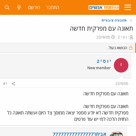
התחבר
הירשם
תחבורה ציבורית
תאונה עם מפרקית חדשה
פ
פ
י ו ס י 2
23/9/05
ו
ו
ת
ר
הנושא נעול.
ח
ס
ה
ם
י ו ס י 2
י
נ
ב
New member
ו
ת
ש
א
א
ר
#1
23/9/05
י
ך
תאונה עם מפרקית חדשה
תאונה עם מפרקית חדשה
מפרקית חדשה לא יודע מספר יצאה ממוסך צד היום ועשתה תאונה כל
החזית הלכה למי יש עוד פרטים
אביתר777777777777777