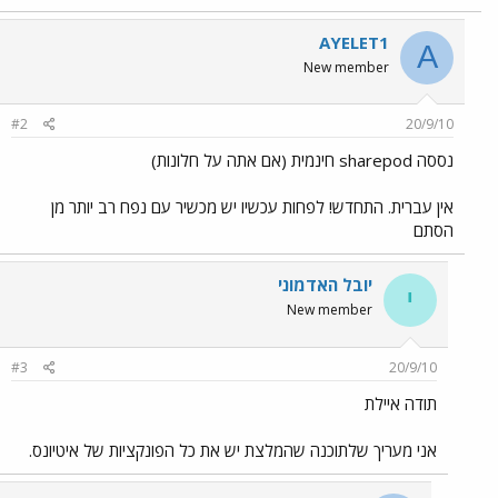
AYELET1
A
New member
#2
20/9/10
נססה sharepod חינמית (אם אתה על חלונות)
אין עברית. התחדש! לפחות עכשיו יש מכשיר עם נפח רב יותר מן
הסתם
יובל האדמוני
י
New member
#3
20/9/10
תודה איילת
אני מעריך שלתוכנה שהמלצת יש את כל הפונקציות של איטיונס.