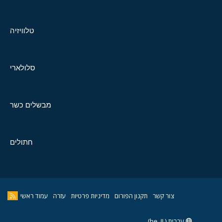
טלוויזיה
סלולארי
מבשלים כשר
חתולים
צור קשר
תקנון הפורום
מדיניות פרטיות
עזרה
עמוד ראשי
עברית (he_IL)