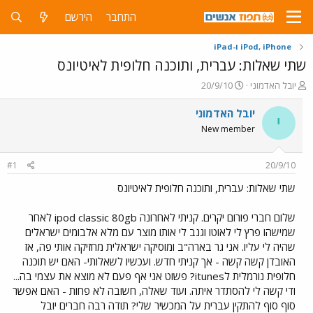
התחבר
הירשם
iPod, iPhone ו-iPad
שתי שאלות: עברית, ותוכנה חלופית לאיטיונס
פ
פ
יובל האדמוני
20/9/10
ו
ו
ת
ר
יובל האדמוני
י
ח
ס
New member
ה
ם
נ
ב
ו
ת
#1
20/9/10
ש
א
א
ר
שתי שאלות: עברית, ותוכנה חלופית לאיטיונס
י
ך
שלום חברי פורום יקרים. קניתי לאחרונה ipod classic 80gb לאחר
שמישהו פרץ לי לאוטו וגנב לי אותו מוצר עם מלא אלבומים ישראלים
שהיה לי עליו. אני גר בארה"ב ומוסיקה ישראלית מחזיקה אותי פה, אז
האובדן קשה קשה - אך קניתי חדש. ועכשיו לשאלותי- האם יש תוכנה
חלופית נורמלית לitunes? פשוט אני אף פעם לא מוצא את עצמי בה...
ודי קשה לי להסתדר איתה. ועוד שאלה, חשובה לא פחות - האם אפשר
סוף סוף להתקין עברית על המכשיר שלי? תודה רבה חברים יובל