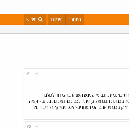
התחבר
הירשם
חיפוש
#1
 מי שכבר עשה את הבגרות באנגלית...וגם מי שניגש השנה! בהצלחה לכולם.
הסקר(השאלון) הוא כזה: 1) כמה קיבלתם בבגרות בעל פה באנגלית? 2)כמה אחוזים היא נחשבת אצלכם בבית ספר בבחינת הבגרות? 3)היתה לכם כבר מתכונת בכתב? 4)מה
ית לאורך השנה? 5)איזה ציון תסתפקו בבגרות? 6)מהו הציון הסופי שיספק אותכם? 7)מאיזה חלק בבגרות אתם הכי מפחדים? אנסינים? קלוז? חיבורים?
#2