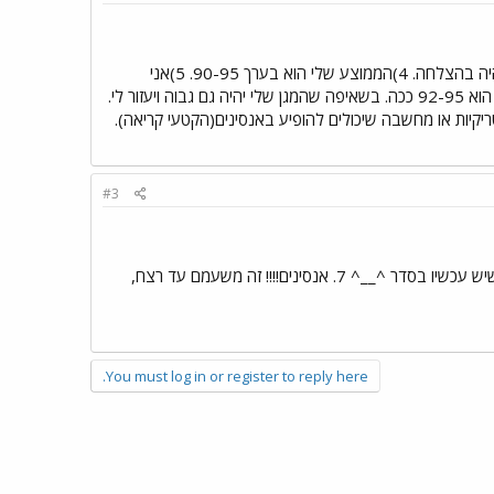
)100...היה אחלה. 2)20 אחוז מציון הבגרות(בעצם יחידה אחת) 3)עוד לא היתה מתכונת בכתב, השבוע יש. שיהיה בהצלחה. 4)הממוצע שלי הוא בערך 90-95. 5)אני
אסתפק להוציא בבגרות בסביבות 90 ככה. מקווה ליותר..בעזרת ה'. 6)הציון הסופי שיספק אותי בבגרות באנגלית הוא 92-95 ככה. בשאיפה שהמגן שלי יהיה גם גבוה ויעזור לי.
יקיות או מחשבה שיכולים להופיע באנסינים(הקטעי קריאה).
#3
1. ממ קיבלתי 97 2. 20 כמו לכולם אני חושב 3. לא.... 4. בעעעע אולי 80-85 5. מה שיש עכשיו בסדר 6. מה שיש עכשיו בסדר ^__^ 7. אנסינים!!!! זה משעמם עד רצח,
You must log in or register to reply here.