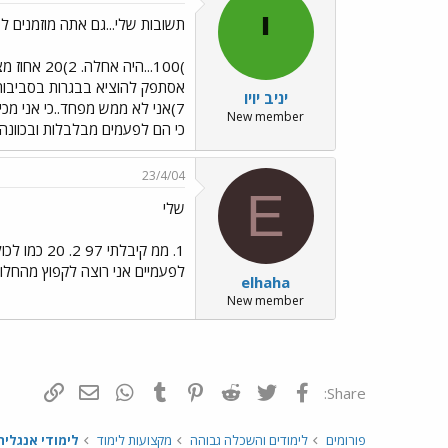
י
תשובות שלי...גם אתה מוזמנים ל
יניב יויו
7)אני לא ממש מפחד..כי אני מכ
New member
כי הם לפעמים מבלבלות ובכוונה
23/4/04
E
שלי
לפעמיים אני רוצה לקפוץ מהחלו
elhaha
New member
פייסבוק
Twitter
Reddit
Pinterest
Tumblr
WhatsApp
דואר אלקטרונ
הוסף קי
Share:
פורומים
לימודים והשכלה גבוהה
מקצועות לימוד
לימודי אנגלית