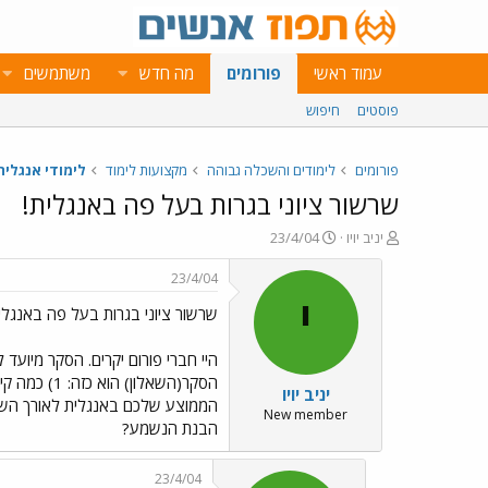
עמוד ראשי
פורומים
מה חדש
משתמשים
פוסטים
חיפוש
פורומים
לימודים והשכלה גבוהה
מקצועות לימוד
לימודי אנגלית
שרשור ציוני בגרות בעל פה באנגלית!
פ
פ
יניב יויו
23/4/04
ו
ו
ת
ר
23/4/04
ח
ס
י
שרשור ציוני בגרות בעל פה באנגלי
ה
ם
נ
ב
ו
ת
ש
א
יניב יויו
א
ר
י
New member
הבנת הנשמע?
ך
23/4/04