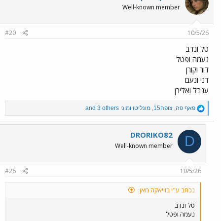
t
Well-known member
i
o
n
#20
10/5/26
s
:
טל ונדב
נעמה ופטל
דור וקורן
דני ונעם
ענבל ואלירן
R
פאף פה
,
צופה15
,
מונליטו ומוני
and 3 others
e
a
c
DRORIKO82
D
t
Well-known member
i
o
n
#26
10/5/26
s
:
נכתב ע"י בוייאקה מאן:
טל ונדב
נעמה ופטל