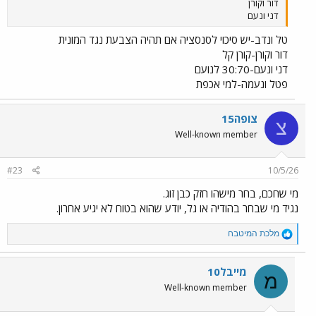
דור וקורן
דני ונעם
טל ונדב-יש סיכוי לסנסציה אם תהיה הצבעת נגד המונית
דור וקורן-קורן קל
דני ונעם-30:70 לנועם
פטל ונעמה-למי אכפת
צופה15
צ
Well-known member
#23
10/5/26
מי שחכם, בחר מישהו חזק כבן זוג.
נגיד מי שבחר בהודיה או גל, יודע שהוא בטוח לא יגיע אחרון.
R
מלכת המיטבח
e
a
c
מייבל10
מ
t
Well-known member
i
o
n