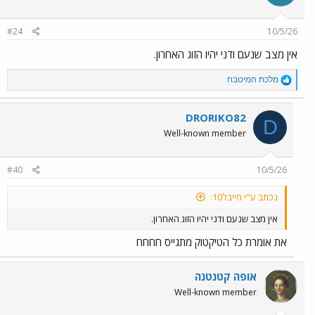
o
n
#24
10/5/26
s
:
אין מצב שנעם ודני יהיו הזוג האחרון.
R
מלכת המיטבח
e
a
c
DRORIKO82
D
t
Well-known member
i
o
n
#40
10/5/26
s
:
נכתב ע"י מייבל10:
אין מצב שנעם ודני יהיו הזוג האחרון.
את אומרת כל הטיקטוק מתגייס חחחח
אופה קטנטנה
Well-known member