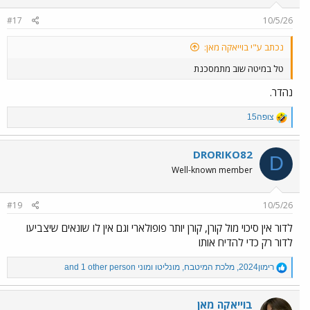
n
#17
10/5/26
s
:
נכתב ע"י בוייאקה מאן:
טל במיטה שוב מתמסכנת
נהדר.
R
צופה15
e
a
c
DRORIKO82
D
t
Well-known member
i
o
n
#19
10/5/26
s
:
לדור אין סיכוי מול קורן, קורן יותר פופולארי וגם אין לו שונאים שיצביעו
לדור רק כדי להדיח אותו
R
רימון2024
,
מלכת המיטבח
,
מונליטו ומוני
and 1 other person
e
a
c
בוייאקה מאן