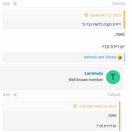
#36
10/5/26
נכתב ע"י tarimulu:
דיירת נקבה כלשהי נגד גל
מאמי,
יש דיירת זכר?
R
צופה15
and
tarimulu
e
a
c
tarimulu
T
t
Well-known member
i
o
n
#39
10/5/26
s
:
נכתב ע"י אופה קטנטנה:
מאמי,
יש דיירת זכר?