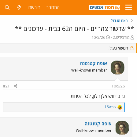
התחבר
הירשם
האח הגדול
** שרשור צהריים - היום ה62 בבית - עדכונים **
פ
פ
מורבידי2.0
10/5/26
ו
ו
ת
הנושא נעול.
ר
ח
ס
ה
ם
אופה קטנטנה
נ
ב
ו
ת
Well-known member
ש
א
א
ר
#21
10/5/26
י
ך
נדב יחוש אלן דלון, לכל הפחות.
R
צופה15
e
a
c
אופה קטנטנה
t
Well-known member
i
o