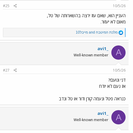
#25
10/5/26
העניין הוא, שאם עוז ירצה בהשארותה של טל,
מאום לא יעזור.
R
מלכת המיטבח
and
מייבל10
e
a
c
avi1_
A
t
Well-known member
i
o
n
#27
10/5/26
s
:
דני ונועם?
אז נעם לא יודח
כנראה פטל ונעמה קורן ודור או טל ונדב
avi1_
A
Well-known member