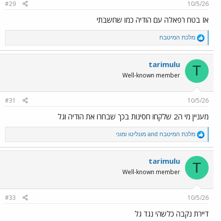
#29
10/5/26
אז בטח רפאלה עם הודיה כמו שחשבתי
R
מלכת המיטבח
e
a
c
tarimulu
T
t
Well-known member
i
o
n
#31
10/5/26
s
:
מעניין מי ה2 שלקחו חסינות בכך שבחרו את הודיה וגל
R
מלכת המיטבח
and
מונליטו ומוני
e
a
c
tarimulu
T
t
Well-known member
i
o
n
#33
10/5/26
s
:
דיירת נקבה כלשהי נגד גל