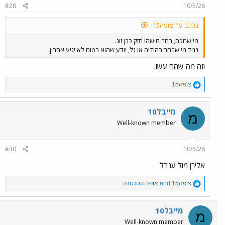
#28
10/5/26
s
:
נכתב ע"י צופה15:
מי שחכם, בחר מישהו חזק כבן זוג.
נגיד מי שבחר בהודיה או גל, יודע שהוא בטוח לא יגיע אחרון.
וזה מה שהם עשו.
R
צופה15
e
a
c
מייבל10
מ
t
Well-known member
i
o
n
#30
10/5/26
s
:
אלירן מול ענבל
R
צופה15
and
אופה קטנטנה
e
a
c
מייבל10
מ
t
Well-known member
i