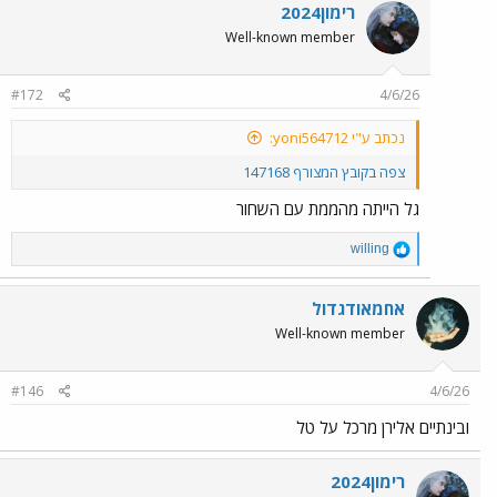
c
רימון2024
t
Well-known member
i
o
n
#172
4/6/26
s
:
נכתב ע"י yoni564712:
צפה בקובץ המצורף 147168
גל הייתה מהממת עם השחור
R
willing
e
a
c
אחמאודגדול
t
Well-known member
i
o
n
#146
4/6/26
s
:
ובינתיים אלירן מרכל על טל
רימון2024