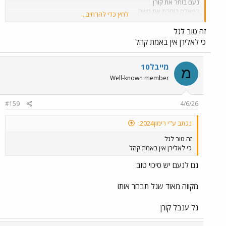
נעם בוחר את קורן
רפאלה בוחרת את משה
לחץ כדי להרחיב...
אלירן בוחר את משה
דני בוחר את אלירן
זה טוב לגל
משה בוחר את אלירן
כי לאלירן אין באמת קהל
גל ???? או את נעם או ענבל או קורן
טל את אלירן ( אם עד אז לא ילכו מכות.
מייבל10
מ
יש סיכוי לאלירן לקבל כרטיס לגמר
Well-known member
#159
4/6/26
נכתב ע"י רימון2024:
זה טוב לגל
כי לאלירן אין באמת קהל
גם לנעם יש סיכוי טוב
מקווה מאוד שגל תבחר אותו
גל ענבל קורן