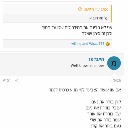
נכתב ע"י מיק83:
על מה הגנה?
אני לא מבינה את המילמולים שלו עד הסוף
ולכן זה סימן שאלה
R
willing
and
Wicca777
e
a
c
מייבל10
מ
t
Well-known member
i
o
n
#151
4/6/26
s
:
אם עוז עושה הצבעה למי מגיע כרטיס לגמר
קורן בוחר את נעם
ענבל בוחרת את נעם
שלי בוחרת את עומר
עומר בוחר את שלי
נעם בוחר את קורן