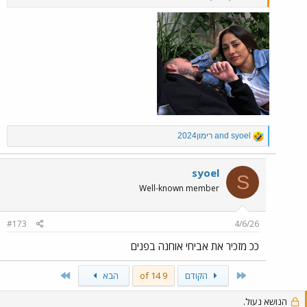
R
syoel
and
רימון2024
e
a
c
syoel
S
t
Well-known member
i
o
n
#173
4/6/26
s
:
ככ מזכיר את אביחי אוחנה בפנים
Last
First
הקודם
9 of 14
הבא
הנושא נעול.