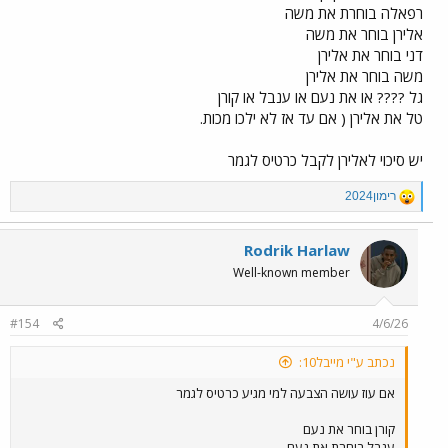
רפאלה בוחרת את משה
אלירן בוחר את משה
דני בוחר את אלירן
משה בוחר את אלירן
גל ???? או את נעם או ענבל או קורן
טל את אלירן ( אם עד אז לא ילכו מכות.
יש סיכוי לאלירן לקבל כרטיס לגמר
R
רימון2024
e
a
c
Rodrik Harlaw
t
Well-known member
i
o
n
#154
4/6/26
s
:
נכתב ע"י מייבל10:
אם עוז עושה הצבעה למי מגיע כרטיס לגמר
קורן בוחר את נעם
ענבל בוחרת את נעם