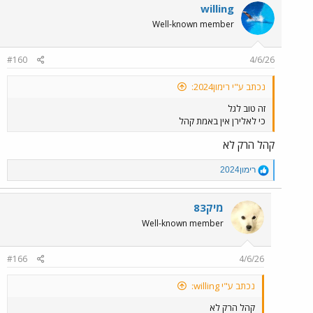
willing
Well-known member
#160
4/6/26
נכתב ע"י רימון2024:
זה טוב לגל
כי לאלירן אין באמת קהל
קהל הרק לא
R
רימון2024
e
a
c
מיק83
t
Well-known member
i
o
n
#166
4/6/26
s
:
נכתב ע"י willing:
קהל הרק לא