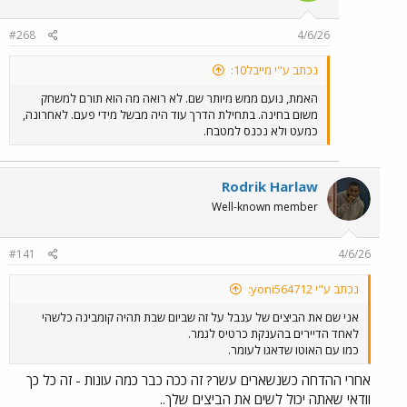
#268
4/6/26
נכתב ע"י מייבל10:
האמת, נועם ממש מיותר שם. לא רואה מה הוא תורם למשחק
משום בחינה. בתחילת הדרך עוד היה מבשל מידי פעם. לאחרונה,
כמעט ולא נכנס למטבח.
Rodrik Harlaw
Well-known member
#141
4/6/26
נכתב ע"י yoni564712:
אני שם את הביצים של ענבל על זה שביום שבת תהיה קומבינה כלשהי
לאחד הדיירים בהענקת כרטיס לגמר.
כמו עם האוטו שדאגו לעומר.
אחרי ההדחה כשנשארים עשר? זה ככה כבר כמה עונות - זה כל כך
וודאי שאתה יכול לשים את הביצים שלך..