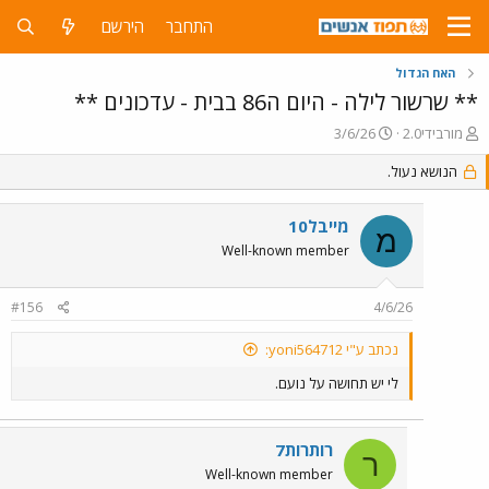
התחבר
הירשם
האח הגדול
** שרשור לילה - היום ה86 בבית - עדכונים **
פ
פ
מורבידי2.0
3/6/26
ו
ו
ת
הנושא נעול.
ר
ח
ס
ה
ם
מייבל10
נ
ב
מ
ו
ת
Well-known member
ש
א
א
ר
#156
4/6/26
י
ך
נכתב ע"י yoni564712:
לי יש תחושה על נועם.
רותרות7
ר
Well-known member