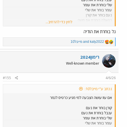
שלי בוחרת את עומר
עומר בוחר את שלי
נעם בוחר את קורן
רפאלה בוחרת את משה
לחץ כדי להרחיב...
אלירן בוחר את משה
דני בוחר את אלירן
גל בוחרת את הודיה
משה בוחר את אלירן
גל ???? או את נעם או ענבל או קורן
R
katy2022
and
מייבל10
טל את אלירן ( אם עד אז לא ילכו מכות.
e
a
c
יש סיכוי לאלירן לקבל כרטיס לגמר
רימון2024
t
Well-known member
i
o
n
#155
4/6/26
s
:
נכתב ע"י מייבל10:
אם עוז עושה הצבעה למי מגיע כרטיס לגמר
קורן בוחר את נעם
ענבל בוחרת את נעם
שלי בוחרת את עומר
עומר בוחר את שלי