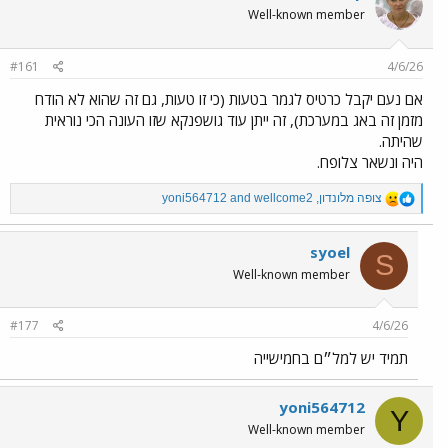
t
Well-known member
i
o
n
#161
4/6/26
s
:
אם נעם יקבל כרטיס לגמר בטעות (כי זו טעות, גם זה שהוא לא הודח
מזמן זה באג במערכת), זה ייתן עוד גושפנקא שזו העונה הכי נוראית
שהיתה.
היה ונשאר צלופח.
R
צופה מלונדון
,
wellcome2
and
yoni564712
e
a
c
syoel
S
t
Well-known member
i
o
n
#177
4/6/26
s
:
תמיד יש למל״ם בחמישייה
yoni564712
Y
Well-known member