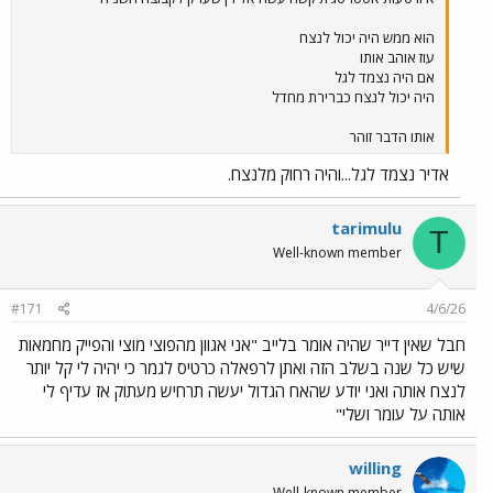
הוא ממש היה יכול לנצח
עוז אוהב אותו
אם היה נצמד לגל
היה יכול לנצח כברירת מחדל
אותו הדבר זוהר
אדיר נצמד לגל...והיה רחוק מלנצח.
tarimulu
T
Well-known member
#171
4/6/26
חבל שאין דייר שהיה אומר בלייב "אני אגוון מהפוצי מוצי והפייק מחמאות
שיש כל שנה בשלב הזה ואתן לרפאלה כרטיס לגמר כי יהיה לי קל יותר
לנצח אותה ואני יודע שהאח הגדול יעשה תרחיש מעתוק אז עדיף לי
אותה על עומר ושלי"
willing
Well-known member