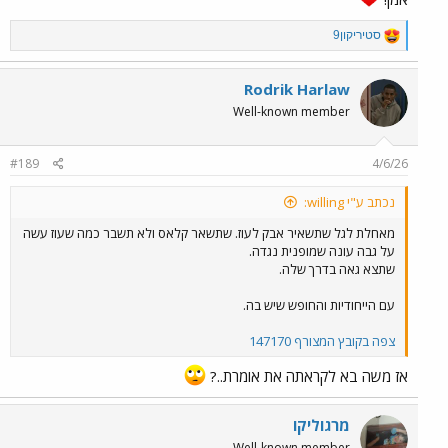
R
סטיריקון9
e
a
c
Rodrik Harlaw
t
Well-known member
i
o
n
#189
4/6/26
s
:
נכתב ע"י willing:
מאחלת לגל שתשאיר אבק לעוז. שתשאר קלאס ולא תשבר כמה שעוז עשה
על גבה עונה שמופנית נגדה.
שתצא גאה בדרך שלה.
עם הייחודיות והחופש שיש בה.
צפה בקובץ המצורף 147170
אז משה בא לקראתה את אומרת..?
מרגוליקו
Well-known member