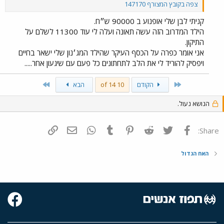
צפה בקובץ המצורף 147170
קניתי לבן שלי אופנוע ב 90000 ש״ח.
הילד המדרוב הזה עשה תאונה ועלה לי עוד 11300 לשלם על
התיקון.
אני אומר כפרה על הכסף העיקר שהילד המג׳נון שלי ישאר בחיים
ויפסיק להוריד לי את הלב לתחתונים כל פעם עם שיגעון אחר.....
Last
First
הקודם
10 of 14
הבא
הנושא נעול.
פייסבוק
Twitter
Reddit
Pinterest
Tumblr
WhatsApp
דואר אלקטרוני
הוסף קישור
Share:
האח הגדול