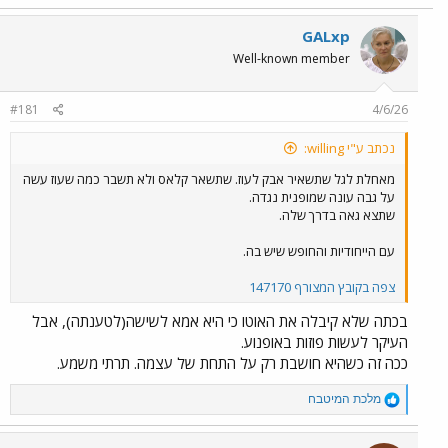
a
c
GALxp
t
Well-known member
i
o
n
#181
4/6/26
s
:
נכתב ע"י willing:
מאחלת לגל שתשאיר אבק לעוז. שתשאר קלאס ולא תשבר כמה שעוז עשה
על גבה עונה שמופנית נגדה.
שתצא גאה בדרך שלה.
עם הייחודיות והחופש שיש בה.
צפה בקובץ המצורף 147170
בכתה שלא קיבלה את האוטו כי היא אמא לשישה(לטענתה), אבל
העיקר לעשות פוזות באופנוע.
ככה זה כשהיא חושבת רק על התחת של עצמה. תרתי משמע.
R
מלכת המיטבח
e
a
c