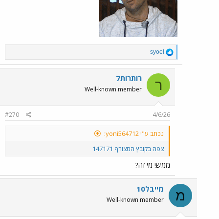
R
syoel
e
a
c
רותרות7
ר
t
Well-known member
i
o
n
#270
4/6/26
s
:
נכתב ע"י yoni564712:
צפה בקובץ המצורף 147171
ממש! מי זה?
מייבל10
מ
Well-known member