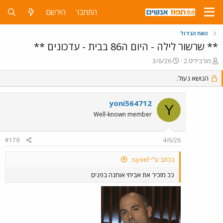
התחבר
הירשם
האח הגדול
** שרשור לילה - היום ה86 בבית - עדכונים **
פ
פ
מורבידי2.0
3/6/26
ו
ו
ת
הנושא נעול.
ר
ח
ס
ה
ם
yoni564712
נ
ב
Y
ו
ת
Well-known member
ש
א
א
ר
#179
4/6/26
י
ך
נכתב ע"י syoel:
ככ מזכיר את אביחי אוחנה בפנים