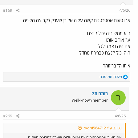
#169
4/6/26
איזו טעות אסטרטגית קשה עשה אלירן שערק לקבוצה השניה
הוא ממש היה יכול לנצח
עוז אוהב אותו
אם היה נצמד לגל
היה יכול לנצח כברירת מחדל
אותו הדבר זוהר
R
מלכת המיטבח
e
a
c
רותרות7
ר
t
Well-known member
i
o
n
#269
4/6/26
s
:
נכתב ע"י yoni564712:
איזו טעות אסטרטגית קשה עשה אלירן שערק לקבוצה השניה