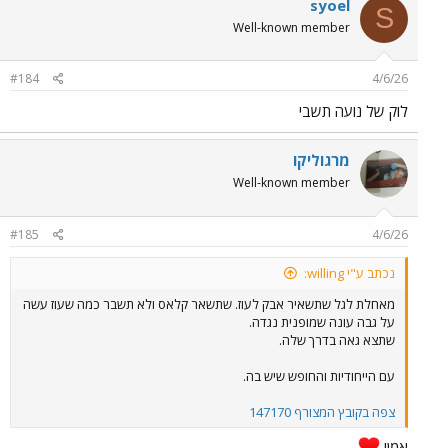
syoel
S
t
Well-known member
i
o
n
#184
4/6/26
s
:
לוק של נועה תשבי
מרגוליקו
Well-known member
#185
4/6/26
נכתב ע"י willing:
מאחלת לגל שתשאיר אבק לעוז. שתשאר קלאס ולא תשבר כמה שעוז עשה
על גבה עונה שמופנית נגדה.
שתצא גאה בדרך שלה.
עם הייחודיות והחופש שיש בה.
צפה בקובץ המצורף 147170
אמן!