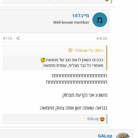
e
a
c
מייבל10
מ
t
Well-known member
i
o
n
#176
4/6/26
s
:
נכתב ע"י GALxp:
ככה זה כשאין לו את הגב של מחמאה
מאחורי כל גבר מצליח, עומדת מחמאה.
חחחחחחחחחחחחחחחחחחחח
חחחחחחחחחחחחחחחחחחחחחח
משוגע אני נקרעת מצחוק
כנראה שאתה יושן אתה צועק מחמאה.
R
GALxp
e
a
c
GALxp