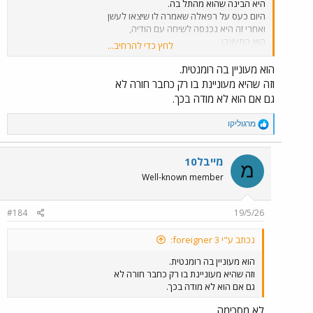
היא הבינה שהוא מהתל בה.
היום כעס על רפאלה שאמרה לו שיצאו לעשן
ואחרי זה היא נכנסה לשיחה עם הודיה,
הוא התעצבן,
לחץ כדי להרחיב...
היום עשה את זה לגל כמה פעמים.
הוא מעוניין בה רומנטית.
וזה שהיא מעוניינת בו רק כחבר חורה לא
גם אם הוא לא מודה בכך.
R
מרגוליקו
e
a
c
מייבל10
מ
t
Well-known member
i
o
n
#184
19/5/26
s
:
נכתב ע"י foreigner 3:
הוא מעוניין בה רומנטית.
וזה שהיא מעוניינת בו רק כחבר חורה לא
גם אם הוא לא מודה בכך.
לא מסכימה