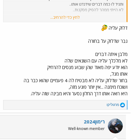
ותגיד לו כמה דברים שידגדגו אותו..
לא הייתי ממהר להסיק מסקנות..
לחץ כדי להרחיב...
למזלו החדשים חברים טובים גם רפאלה וגם
דני מחבקים אותו ושם בשבילו.. גם הוא היה
דלוק עליה
צריך משענת.. לפרוק.. בכל זאת האישה שדלוק
עליה, האישה שנמצא לצידה כמה זמן שמה לו
גבר שדלוק על בחורה
גבולות, ברקסים, אפילו לא שמה לו לאכול זה
העליב אותו.. בכל זאת היה שם איתה..
מלבן איתה דברים
לא מלכלך עליה עם השונאים שלה
דווקא אני להבדיל מקווה שהם יסדירו את
זה.. לראות את שם שוב פעם לבד זה החלום
הוא יודע יפה מאוד שהן שבוע מנסים להרחיק
שלהם, לראות אותה שוב מתבודדת לגמרי
אותו מגל,
כשכולם עטים עליה זה קשה מדי מעדיף
בחור שדלוק עליה לא מבטיח לה 4 פעמיים שהוא כבר בה
שהכול יסתדר לטובה
ושוכח מימנה ...אין יותר פוגע מזה,
היא רואה אותו דרך החלון נסער והיא מבינה שזה עליה.
R
מרגוליקו
e
a
c
רימון2024
t
Well-known member
i
o
n