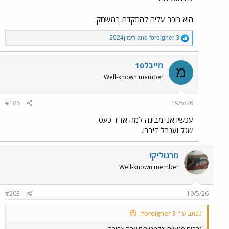
הוא רוכב עליה להתקדם במשחק.
R
foreigner 3
and
רימון2024
e
a
c
מייבל10
מ
t
Well-known member
i
o
n
#186
19/5/26
s
:
עכשיו אני מבינה למה אדיר כעס
שגל וענבל דיברו.
מרגוליקו
Well-known member
#203
19/5/26
נכתב ע"י foreigner 3:
גברים פגועים ונקמניים זו צרה צרורה.