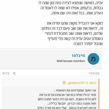
עליה, האישה שנמצא לצידה כמה זמן שמה לו
גבולות, ברקסים, אפילו לא שמה לו לאכול זה
העליב אותו.. בכל זאת היה שם איתה..
דווקא אני להבדיל מקווה שהם יסדירו את
זה.. לראות את שם שוב פעם לבד זה החלום
שלהם, לראות אותה שוב מתבודדת לגמרי
כשכולם עטים עליה זה קשה מדי מעדיף
שהכול יסתדר לטובה
מייבל10
מ
Well-known member
#173
19/5/26
נכתב ע"י goldenn70:
אני חושב שמקדימים את המאוחר...
מחר ינהלו שיחה כמו שני אנשים בוגרים ונראה
לאן הרוח נושבת.. הוא גם היה נסער ממנה היום
חווה ממנה כמה דברים.. יתבשל בלילה..
ונראה לאן יוביל בבוקר.. אולי היא גם תוריד הילוך