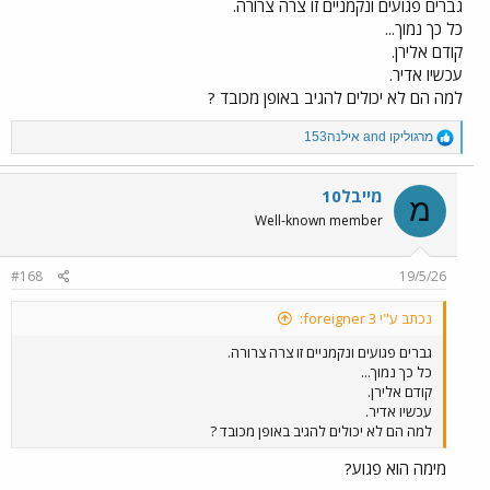
גברים פגועים ונקמניים זו צרה צרורה.
כל כך נמוך...
קודם אלירן.
עכשיו אדיר.
למה הם לא יכולים להגיב באופן מכובד ?
R
מרגוליקו
and
אילנה153
e
a
c
מייבל10
מ
t
Well-known member
i
o
n
#168
19/5/26
s
:
נכתב ע"י foreigner 3:
גברים פגועים ונקמניים זו צרה צרורה.
כל כך נמוך...
קודם אלירן.
עכשיו אדיר.
למה הם לא יכולים להגיב באופן מכובד ?
מימה הוא פגוע?