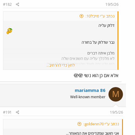
#182
19/5/26
s
:
נכתב ע"י מייבל10:
דלוק עליה
גבר שדלוק על בחורה
מלבן איתה דברים
לא מלכלך עליה עם השונאים שלה
הוא יודע יפה מאוד שהן שבוע מנסים להרחיק
לחץ כדי להרחיב...
אותו מגל,
בחור שדלוק עליה לא מבטיח לה 4 פעמיים שהוא כבר בה
אלא אם כן הוא נשוי 🫣🫣
ושוכח מימנה ...אין יותר פוגע מזה,
היא רואה אותו דרך החלון נסער והיא מבינה שזה עליה.​
mariamma 86
M
Well-known member
#191
19/5/26
נכתב ע"י goldenn70:
אני חושב שמקדימים את המאוחר...