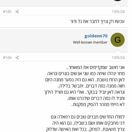
#165
19/5/26
עכשיו רק צריך לחבר את גל ודור
goldenn70
G
Well-known member
#166
19/5/26
אני חושב שמקדימים את המאוחר...
מחר ינהלו שיחה כמו שני אנשים בוגרים ונראה
לאן הרוח נושבת.. הוא גם היה נסער ממנה היום
חווה ממנה כמה דברים.. יתבשל בלילה..
ונראה לאן יוביל בבוקר.. אולי היא גם תוריד הילוך
ותגיד לו כמה דברים שידגדגו אותו..
לא הייתי ממהר להסיק מסקנות..
למזלו החדשים חברים טובים גם רפאלה וגם
דני מחבקים אותו ושם בשבילו.. גם הוא היה
צריך משענת.. לפרוק.. בכל זאת האישה שדלוק