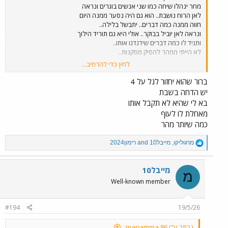
מחר ינהלו שיחה כמו שני אנשים בוגרים ונראה
לאן הרוח נושבת.. הוא גם היה נסער ממנה היום
חווה ממנה כמה דברים.. יתבשל בלילה..
ונראה לאן יוביל בבוקר.. אולי היא גם תוריד הילוך
ותגיד לו כמה דברים שידגדגו אותו..
לא הייתי ממהר להסיק מסקנות..
לחץ כדי להרחיב...
למזלו החדשים חברים טובים גם רפאלה וגם
דני מחבקים אותו ושם בשבילו.. גם הוא היה
ברור שהוא יחזור לגל על 4
צריך משענת.. לפרוק.. בכל זאת האישה שדלוק
יש הדחה בשבת
עליה, האישה שנמצא לצידה כמה זמן שמה לו
בא לי שהיא לא תקבל אותו
גבולות, ברקסים, אפילו לא שמה לו לאכול זה
מאחלת לו לעוף
העליב אותו.. בכל זאת היה שם איתה..
כמה שיותר מהר
דווקא אני להבדיל מקווה שהם יסדירו את
R
מרגוליקו
,
מייבל10
and
רימון2024
זה.. לראות את שם שוב פעם לבד זה החלום
e
שלהם, לראות אותה שוב מתבודדת לגמרי
a
כשכולם עטים עליה זה קשה מדי מעדיף
c
מייבל10
שהכול יסתדר לטובה
מ
t
Well-known member
i
o
n
#194
19/5/26
s
:
נכתב ע"י mariamma 86: