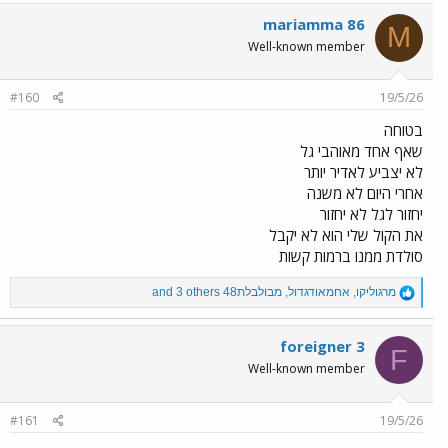
a
c
mariamma 86
M
t
Well-known member
i
o
n
#160
19/5/26
s
:
בטוחה
שאף אחד מאוהבי גל
לא יצביע לאדיר יותר
אחרי היום לא משנה
יחזור לגל לא יחזור
את הקול שלי הוא לא יקבל
סולדת ממנו ברמות קשות
R
מרגוליקו
,
אחמאודגדול
,
מבולבלת48
and 3 others
e
a
c
foreigner 3
F
t
Well-known member
i
o
n
#161
19/5/26
s
: