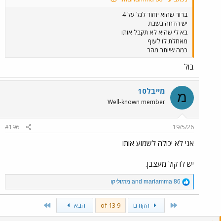
ברור שהוא יחזור לגל על 4
יש הדחה בשבת
בא לי שהיא לא תקבל אותו
מאחלת לו לעוף
כמה שיותר מהר
בול
מייבל10
מ
Well-known member
#196
19/5/26
אני לא יכולה לשמוע אותו
יש לו קול מעצבן.
R
mariamma 86
and
מרגוליקו
e
a
Last
First
הקודם
9 of 13
הבא
c
t
i