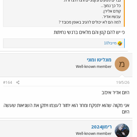
כל כך נמוך...
קודם אלירן.
עכשיו אדיר.
למה הם לא יכולים להגיב באופן מכובד ?
כי יש להם קטן והם מלאים ברגשי נחיתות
R
מייבל10
e
a
c
מונליטו ומוני
מ
t
Well-known member
i
o
n
#164
19/5/26
s
:
היום אדיר איכזב
אני מקווה שהוא יתפקח ומחר הוא יחזור לעצמו ויתקן את השגיאות שעשה
היום
רימון2024
Well-known member