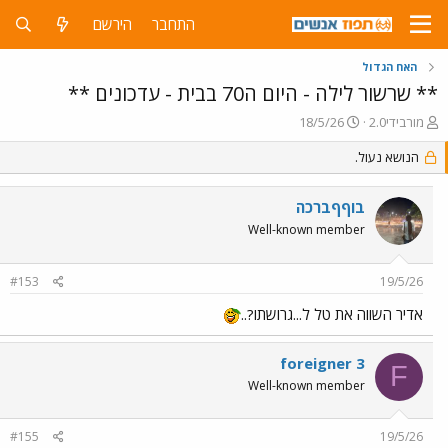
התחבר
הירשם
האח הגדול
** שרשור לילה - היום ה70 בבית - עדכונים **
פ
פ
מורבידי2.0
18/5/26
ו
ו
ת
הנושא נעול.
ר
ח
ס
ה
ם
בוףףברכה
נ
ב
ו
ת
Well-known member
ש
א
א
ר
#153
19/5/26
י
ך
אדיר השווה את טל ל...גרושתו?..
foreigner 3
F
Well-known member
#155
19/5/26