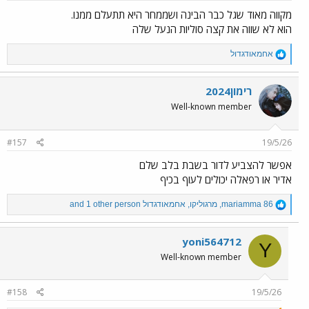
מקווה מאוד שגל כבר הבינה ושממחר היא תתעלם ממנו.
הוא לא שווה את קצה סוליות הנעל שלה
R
אחמאודגדול
e
a
c
רימון2024
t
Well-known member
i
o
n
#157
19/5/26
s
:
אפשר להצביע לדור בשבת בלב שלם
אדיר או רפאלה יכולים לעוף בכיף
R
mariamma 86
,
מרגוליקו
,
אחמאודגדול
and 1 other person
e
a
c
yoni564712
Y
t
Well-known member
i
o
n
#158
19/5/26
s
: