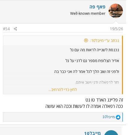
ישב עם ענבל ושכח מימנה.
פאף פה
זה האמאמא של הזלזול.
Well-known member
הלוואי ויודח בשבת.
#54
19/5/26
נכתב ע"י מייבל10:
נכנסת לשנייה לראות מה עם גל
אדיר הצלופח מספר גם לדני על גל
ולפני זה שוב הלך לגל אמר לה אני כבר בה
חזר לרפאלה ודני וישב איתם.
לחץ כדי להרחיב...
אז לעזאזל למה הוא הולך אליה ואומר לה ...אני כבר בה,
זה פליינג הארד טו גט
ככה עשה לה בבריכה
ככה רפאלה אמרה לו לעשות וככה הוא עושה
הלך להביא לה מים
ישב עם ענבל ושכח מימנה.
R
מייבל10
e
זה האמאמא של הזלזול.
a
c
מייבל10