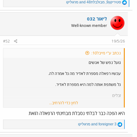
R
סטיריקון9
,
מבולבלת48
and
מרגוליקו
e
a
c
ליאור 032
t
Well-known member
i
o
n
#52
19/5/26
s
:
נכתב ע"י מייבל10:
גועל נפש של אנשים
עכשיו רפאלה מספרת לאדיר מה גל אמרה לה.
גל משתפת אותה למה היא מספרת לאדיר.
זבלים
לחץ כדי להרחיב...
ואדיר משקר כדי להוציא את עצמו בסדר.
היא הפכה כבר לבלתי נסבלת מבחינתי הרפאלה הזאת
ורפאלה תסתמי את הפה
השנאה שלך לגל מבעבעת.
R
foreigner 3
and
מרגוליקו
e
a