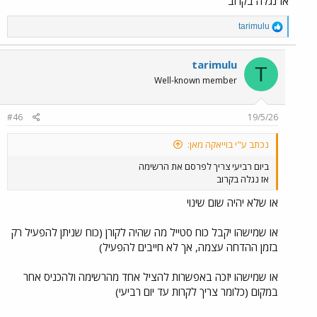
אז נגלה בקרוב
R
tarimulu
e
a
c
tarimulu
T
t
Well-known member
i
o
n
#46
19/5/26
s
:
נכתב ע"י בוייאקה מאן:
ביום רביעי צריך לפרסם את הרשימה
אז נגלה בקרוב
או שלא יהיה שום שינוי
או שמישהו יקבל כוח סטייל מה שהיה לקורן (כוח שניתן להפעיל רק
בזמן ההדחה עצמה, אך לא חייבים להפעיל)
או שמישהו יזכה באפשרות להציל אחד מהרשימה ולהכניס אחר
במקום (כלומר צריך לקרות עד יום רביעי)