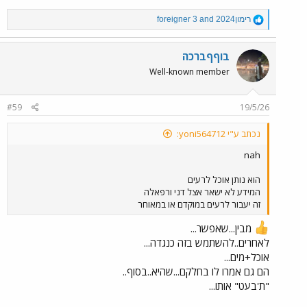
R
רימון2024
and
foreigner 3
e
a
c
בוףףברכה
t
Well-known member
i
o
n
#59
19/5/26
s
:
נכתב ע"י yoni564712:
nah
הוא נותן אוכל לרעים
המידע לא ישאר אצל דני ורפאלה
זה יעבור לרעים במוקדם או במאוחר
מבין...שאפשר...
לאחרים..להשתמש בזה כנגדה...
אוכל+מים...
הם גם אמרו לו בחלקם...שהיא..בסוף..
"ת'בעט" אותו...