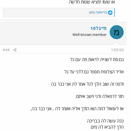
או שעוז ימציא שטות חדשה
R
בוייאקה מאן
e
a
c
מייבל10
מ
t
Well-known member
i
o
n
#44
19/5/26
s
:
נכנסת לשנייה לראות מה עם גל
אדיר הצלופח מספר גם לדני על גל
ולפני זה שוב הלך לגל אמר לה אני כבר בה
חזר לרפאלה ודני וישב איתם.
אז לעזאזל למה הוא הולך אליה ואומר לה ...אני כבר בה,
ככה עשה לה בבריכה
הלך להביא לה מים