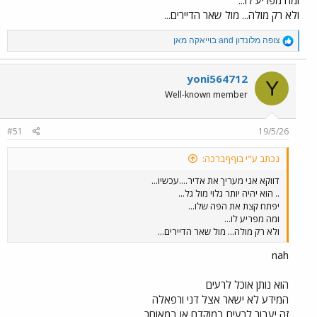
ומה מפריע לו...
ולא רק מולה... מול שאר הדיירים...
R
צופה מלונדון
and
בוייאקה מאן
e
a
c
yoni564712
Y
t
Well-known member
i
o
n
#51
19/5/26
s
:
נכתב ע"י בוףףברכה:
דווקא אני מעריך את אדיר....עכשיו...
.. הוא יהיה יותר גלוי מול גל...
יפתח קצת את הפה שלו...
ומה מפריע לו...
ולא רק מולה... מול שאר הדיירים...
nah
הוא נותן אוכל לרעים
המידע לא ישאר אצל דני ורפאלה
זה יעבור לרעים במוקדם או במאוחר