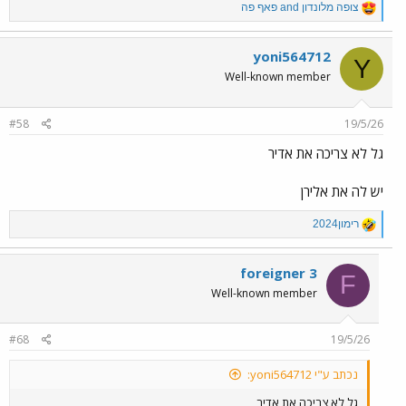
R
צופה מלונדון
and
פאף פה
e
a
c
yoni564712
Y
t
Well-known member
i
o
n
#58
19/5/26
s
:
גל לא צריכה את אדיר
יש לה את אלירן
R
רימון2024
e
a
c
foreigner 3
F
t
Well-known member
i
o
n
#68
19/5/26
s
:
נכתב ע"י yoni564712:
גל לא צריכה את אדיר