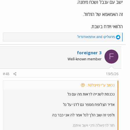
ישב עם ענבל ושכח מימנה.
זה האמאמא של הזלזול.
הלוואי ויודח בשבת.
R
מרגוליקו
and
אחמאודגדול
e
a
c
foreigner 3
F
t
Well-known member
i
o
n
#48
19/5/26
s
:
נכתב ע"י מייבל10:
נכנסת לשנייה לראות מה עם גל
אדיר הצלופח מספר גם לדני על גל
ולפני זה שוב הלך לגל אמר לה אני כבר בה
חזר לרפאלה ודני וישב איתם.