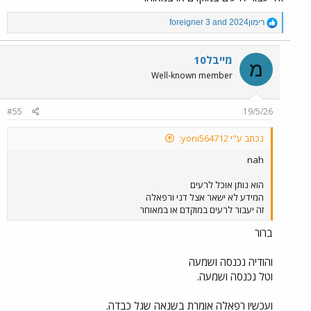
R
רימון2024
and
foreigner 3
e
a
c
מייבל10
מ
t
Well-known member
i
o
n
#55
19/5/26
s
:
נכתב ע"י yoni564712:
nah
הוא נותן אוכל לרעים
המידע לא ישאר אצל דני ורפאלה
זה יעבור לרעים במוקדם או במאוחר
ברור
והודיה נכנסה ושמעה
וטל נכנסה ושמעה.
ועכשיו רפאלה אומרת בשנאה שגל כבדה.