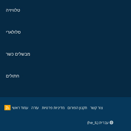
טלוויזיה
סלולארי
מבשלים כשר
חתולים
צור קשר
תקנון הפורום
מדיניות פרטיות
עזרה
עמוד ראשי
עברית (he_IL)