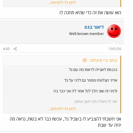
לחץ כדי להרחיב...
אז לעזאזל למה הוא הולך אליה ואומר לה ...אני כבר בה,
הוא עושה את זה כדי שהיא תחכה לו
ככה עשה לה בבריכה
הלך להביא לה מים
ליאור 032
ישב עם ענבל ושכח מימנה.
Well-known member
זה האמאמא של הזלזול.
הלוואי ויודח בשבת.
#49
19/5/26
נכתב ע"י מייבל10:
נכנסת לשנייה לראות מה עם גל
אדיר הצלופח מספר גם לדני על גל
ולפני זה שוב הלך לגל אמר לה אני כבר בה
חזר לרפאלה ודני וישב איתם.
לחץ כדי להרחיב...
אז לעזאזל למה הוא הולך אליה ואומר לה ...אני כבר בה,
אני חשבתי להצביע לו בשביל גל, עכשיו כבר לא בטוח, נראה מה
ככה עשה לה בבריכה
יהיה עד שבת
הלך להביא לה מים