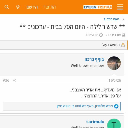
התחבר
הירשם
האח הגדול
** שרשור לילה - היום ה70 בבית - עדכונים **
פ
פ
מורבידי2.0
18/5/26
ו
ו
ת
הנושא נעול.
ר
ח
ס
ה
ם
בוףףברכה
נ
ב
ו
ת
Well-known member
ש
א
א
ר
#36
19/5/26
י
ך
אני מעדיף... את אדיר העצבני...
על פני אדיר.."המרצה"...
R
צופה מלונדון
,
פאף פה
and
בוייאקה מאן
e
a
c
tarimulu
T
t
Well-known member