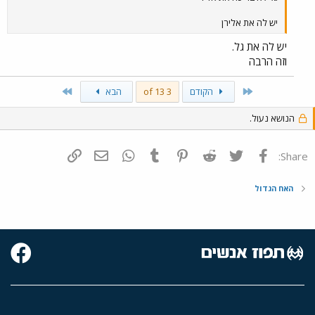
יש לה את אלירן
יש לה את גל.
וזה הרבה
Last
First
הקודם
3 of 13
הבא
הנושא נעול.
פייסבוק
Twitter
Reddit
Pinterest
Tumblr
WhatsApp
דואר אלקטרוני
הוסף קישור
Share:
האח הגדול