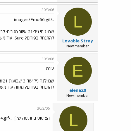
30/3/06
L
../images/Emo66.gif
להתנחל בפורום? Sure
עוד משה
Lovable Stray
New member
30/3/06
E
עונה
שם:ילנה גיל:עוד 3 שבועות 21!!!! איזור מגורים:צפון שיר מועדף של בונג':always
להתנחל בפורום? מקווה עוד משהו?אנ
elena20
New member
30/3/06
L
הציטוט בחתימה שלך ../images/Emo14.gif