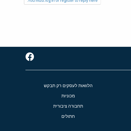
You must log in or register to reply here.
הלוואות לעסקים רק תבקש
מכוניות
תחבורה ציבורית
חתולים