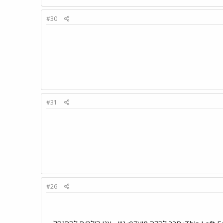
#30
#31
#26