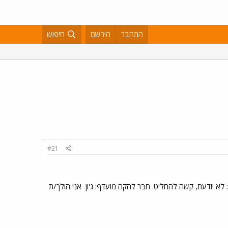
התחבר
הירשם
חיפוש
#21
אני הולך/ת