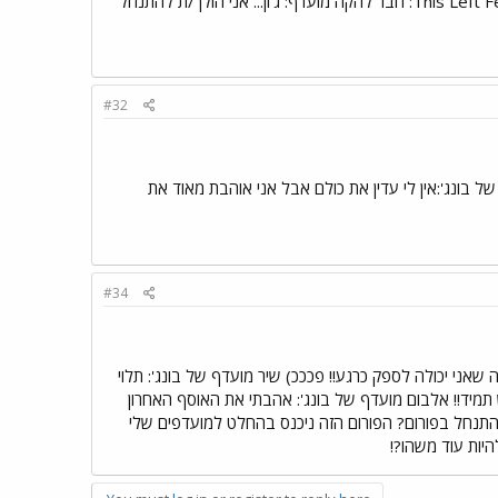
אלבום מועדף של בונג': This Left Feels Right: חבר להקה מועדף: ג'ון... אני הולך/ת להתנחל
#32
גורים:קיבוץ ליד חיפה שיר מועדף של בונג': In These Arms אלבום מועדף של בונג':אין לי עדין את כולם אבל אני אוהבת מאוד את
#34
ל בנות.. אבל זה מה שאני יכולה לספק כרגע!! פכככ) שיר מועדף של בונג': תלוי
 למצב רוח פרוע. כמו שלי יש תמיד!! אלבום מועדף של בונג': אהבתי את האוסף האחרון
ולך/ת להתנחל בפורום? הפורום הזה ניכנס בהחלט למועדפים שלי
יות עוד משהו?!