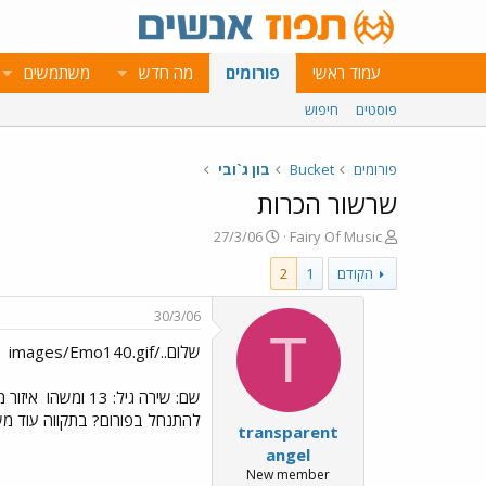
עמוד ראשי
פורומים
מה חדש
משתמשים
פוסטים
חיפוש
פורומים
Bucket
בון ג`ובי
שרשור הכרות
פ
פ
27/3/06
Fairy Of Music
ו
ו
הקודם
1
2
ת
ר
ח
ס
ה
ם
30/3/06
נ
ב
T
שלום../images/Emo140.gif
ו
ת
ש
א
א
ר
שם: שירה גיל: 13 ומשהו
איזור מגורים: מרכז שי
י
להתנחל בפורום? בתקווה עוד מש
transparent
ך
angel
New member