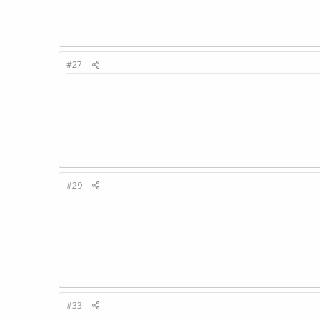
#27
#29
#33