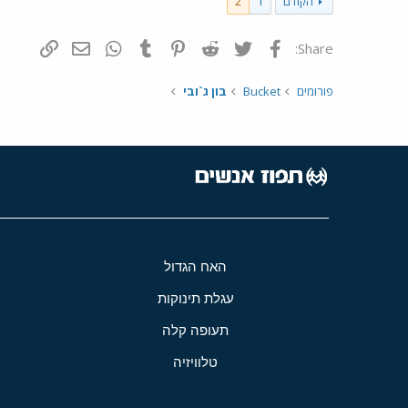
הקודם
1
2
פייסבוק
Twitter
Reddit
Pinterest
Tumblr
WhatsApp
דואר אלקטרונ
הוסף קי
Share:
פורומים
Bucket
בון ג`ובי
האח הגדול
עגלת תינוקות
תעופה קלה
טלוויזיה