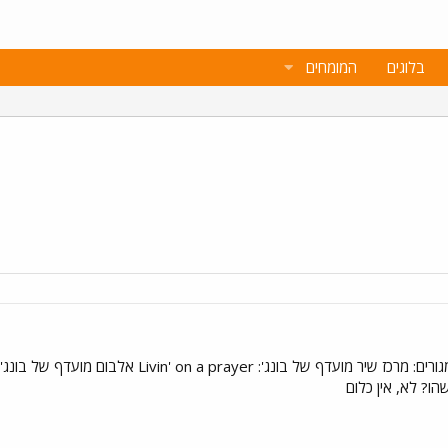
בלוגים
המומחים
ר מועדף של בונג': Livin' on a prayer אלבום מועדף של בונג': לא יודעת, קשה להחליט. חבר להקה מועדף: ג'ון
הו? לא, אין כלום