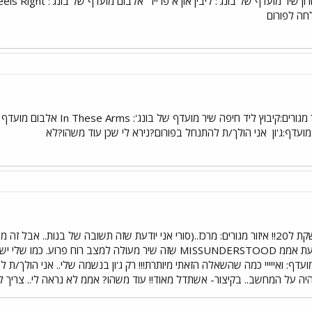
חה לפורום
שם:אביב(אני בת) גיל:13.5 איזור מ
אני הולך/ת להתנחל בפורום?נירא לי שכן עוד משהו?לא
שם: הילי גיל: 19 עוד מעט נושקת ל20!! איזור מגורים: מרכז..(סורי אני יודעת שזה תשובה ש
לפי המצב רוח! כרגע אני שומעת אממ MISSUNDERSTOOD שזה שיר מעולה
 חבר להקה מועדף: ואייייי כמה שהשאלה הזאתי מיותרת!!! רק ג'ון בנשמה שלי.. אני ה
יה על המחשב.. בקיצור- אשתדל מאוד!! עוד משהו? אממ לא נראה לי.. צריך לה