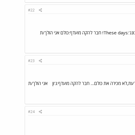
#22
שם: ג'סי גיל:21 איזור מגורים: קריות שיר מועדף של בונג':כל יום שיר אחר, כרגע Lie to me אלבום מועדף של בונג':These days! חבר להקה מועדף:כולם אני הולך/ת
#23
עת,לא מכירה את כולם.... חבר להקה מועדף:ג'ון
אני הולך/ת
#24