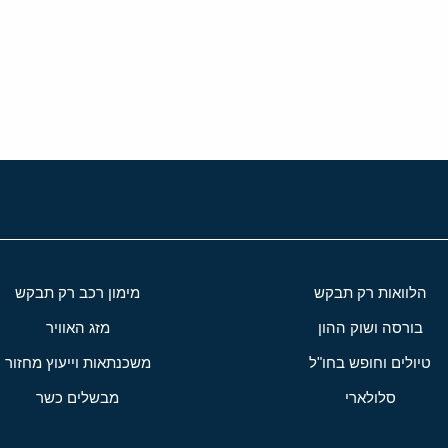
י
שור
הלוואות רק תבקש
מימון רכב רק תבקש
בורסה ושוק ההון
מזג האוויר
טיולים וחופש בחו"ל
משכנתאות וייעוץ מחזור
סלולארי
מבשלים כשר