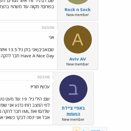
שם: רם גיל: 16 איזור מגורים: השרון שיר מועדף של בונג': ליבין און א פרייר
בפורום? מקווה עוד משהו? בהצל
Rock n Sock
New member
30/3/06
A
אני
Have A Nice Day חבר להקה מועדף:ג'ון
AvIv AV
New member
30/3/06
ב
עכשיו תורי!!
באפיי ציידת
שלהם! ואת IML
המוחות
אבל אני ינסה לבקר כשאני אה
New member