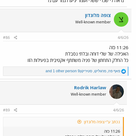
נראה לי שכדי ששלי ועומר יגיעו לגמר עם גל
לגמר.
צופה מלונדון
אבל מה לעוז ולטלוויזיה.
צ
Well-known member
#86
4/6/26
11:26 כזה
האכילה של שלי דוחה ובלתי נסבלת
כל החלק התחתון של פניה משתתף אקטיבית בפעילות הזו
R
פאף פה
,
מרגוליקו
,
סטיריקון9
and 1 other person
e
a
c
Rodrik Harlaw
t
Well-known member
i
o
n
#89
4/6/26
s
:
נכתב ע"י צופה מלונדון:
11:26 כזה