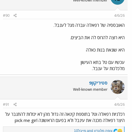
Well-known member
#90
4/6/26
האובססיה של רפאלה עברה מגל לענבל.
היא רוצה להרוס לה את הביצים.
היא שונאת בנות כאלה
עכשיו עם טל בתא העישון
מלכלכות על ענבל.
סטיריקון9
Well-known member
#91
4/6/26
רכלניות רפאלה וטל בתוספת קינאה זה גדול מהן לא יכולות להתגבר על
היצר רפאלה מכנה את עינבל ולא בפעם הראשונה pick me girl
R
צופה מלונדון
and
מייבל10