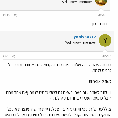
Well-known member
i
o
n
#115
4/6/26
s
:
בחרה נכון
yoni564712
Y
Well-known member
#84
4/6/26
בהנחה שההשערה שלנו תהיה נכונה והקבוצה המנצחת תתמודד על
כרטיס לגמר.
לעוז 2 אופציות:
1. לתת לעומר שוב פעם ובעצם גם לשלי כרטיס לגמר. (אם אחד מהם
יקבל כרטיס, השני די ברור גם יגיע לגמר)
2. ללכת על רגע טלוויזיוני גדול בו ענבל, דיירת חדשה, מנצחת את כל
הוותיקים בהצבעת הקהל (להשתמש בתומכי גל כתירוץ) ומקבלת כרטיס