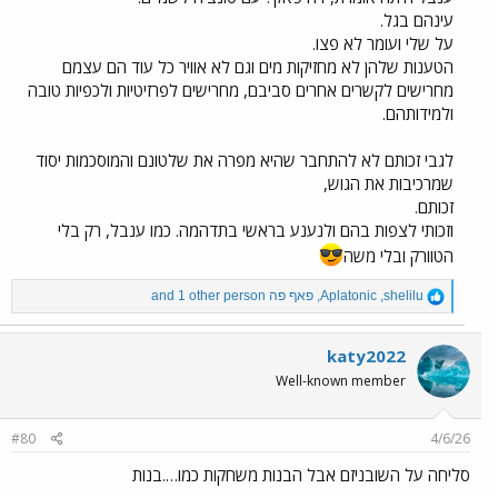
עינהם בגל.
על שלי ועומר לא פצו.
הטענות שלהן לא מחזיקות מים וגם לא אוויר כל עוד הם עצמם
מחרישים לקשרים אחרים סביבם, מחרישים לפרזיטיות ולכפיות טובה
ולמידותהם.
לגבי זכותם לא להתחבר שהיא מפרה את שלטונם והמוסכמות יסוד
שמרכיבות את הגוש,
זכותם.
וזכותי לצפות בהם ולנענע בראשי בתדהמה. כמו ענבל, רק בלי
הטוורק ובלי משה
R
shelilu
,
Aplatonic
,
פאף פה
and 1 other person
e
a
c
katy2022
t
Well-known member
i
o
n
#80
4/6/26
s
:
סליחה על השובניזם אבל הבנות משחקות כמו….בנות