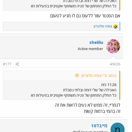
האכילה של שלי דוחה ובלתי נסבלת
כל החלק התחתון של פניה משתתף אקטיבית בפעילות הזו
אם הסנטר עוזר ללעוס גם לו מגיע לטעום
R
צופה מלונדון
e
a
c
shelilu
t
Active member
i
o
n
#177
4/6/26
s
:
נכתב ע"י צופה מלונדון:
11:26 כזה
האכילה של שלי דוחה ובלתי נסבלת
כל החלק התחתון של פניה משתתף אקטיבית בפעילות הזו
לגמריי, זה ממש לא נעים לראות את זה
זה בהמי ברמות קשות
מייבל10
מ