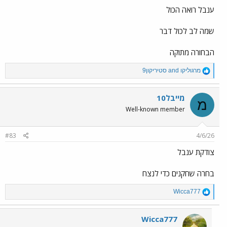
:
ענבל רואה הכול
שמה לב לכול דבר
הבחורה מתוקה
R
מרגוליקו
and
סטיריקון9
e
a
c
מייבל10
מ
t
Well-known member
i
o
n
#83
4/6/26
s
:
צודקת ענבל
בחרה שחקנים כדי לנצח
R
Wicca777
e
a
c
Wicca777
t