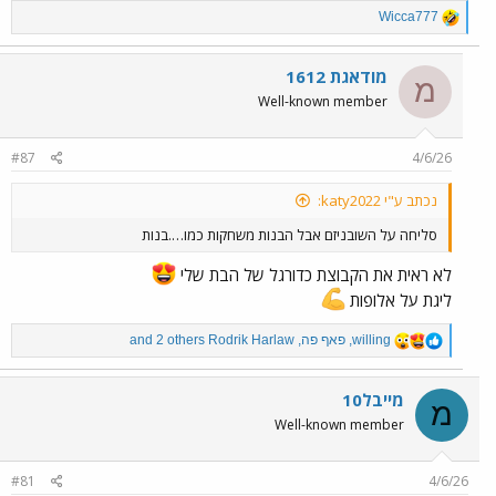
R
Wicca777
e
a
c
מודאגת 1612
מ
t
Well-known member
i
o
n
#87
4/6/26
s
:
נכתב ע"י katy2022:
סליחה על השובניזם אבל הבנות משחקות כמו….בנות
לא ראית את הקבוצת כדורגל של הבת שלי
ליגת על אלופות
R
willing
,
פאף פה
,
Rodrik Harlaw
and 2 others
e
a
c
מייבל10
מ
t
Well-known member
i
o
n
#81
4/6/26
s