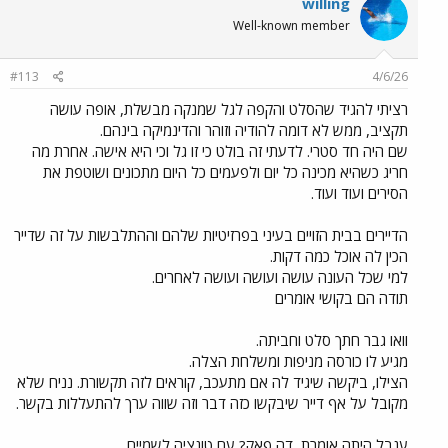
willing
Well-known member
#113
4/6/26
רציתי להגיד שהסלט והקפה לגל שמנקה מבשלת, אופה עושה
תקציב, ממש לא דומה להודיה וזוהר והדינמיקה בינהם.
שם היה חד סטרי. לדעתי זה בולט כי זו גל וכי היא אישה. אחרת מה
חריג כשהיא מכינה כל יום ולפעמים כל היום מתכונים ושוטפת את
הסירים ועוד ועוד.
הדיירים בבית הזויים בעיני בפרזיטיות שלהם וההתלבשות על זה שדייר
הכין לה אוכל כמה דקות.
למי שכל העונה עושה ועושה ועושה לאחרים.
תודה הם בקושי אומרים
וואו גבר חתך סלט וחביתה.
מגיע לו כורסה מניפות ומשלחת הצלה.
הצילו, ביקשה שיגיד לה אם מתעכב, קוראים לזה תקשורת. נניח שלא
מקובל על אף דייר שיבקשו כזה דבר וזה שווה ערך להתעללות בקשר.
ענבל היתה אומרת, דה פאק? עם טונציה לשמיים.