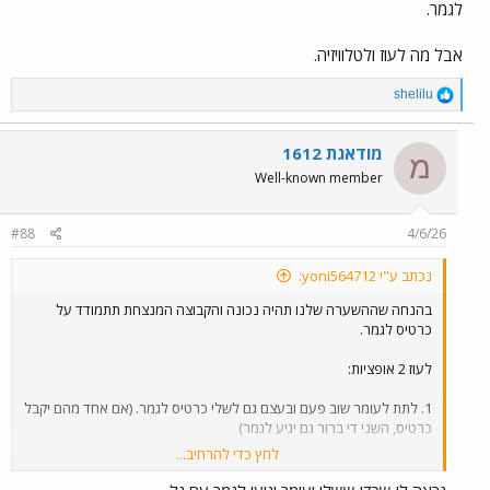
לגמר.
אבל מה לעוז ולטלוויזיה.
R
shelilu
e
a
c
מודאגת 1612
מ
t
Well-known member
i
o
n
#88
4/6/26
s
:
נכתב ע"י yoni564712:
בהנחה שההשערה שלנו תהיה נכונה והקבוצה המנצחת תתמודד על
כרטיס לגמר.
לעוז 2 אופציות:
1. לתת לעומר שוב פעם ובעצם גם לשלי כרטיס לגמר. (אם אחד מהם יקבל
כרטיס, השני די ברור גם יגיע לגמר)
לחץ כדי להרחיב...
2. ללכת על רגע טלוויזיוני גדול בו ענבל, דיירת חדשה, מנצחת את כל
הוותיקים בהצבעת הקהל (להשתמש בתומכי גל כתירוץ) ומקבלת כרטיס