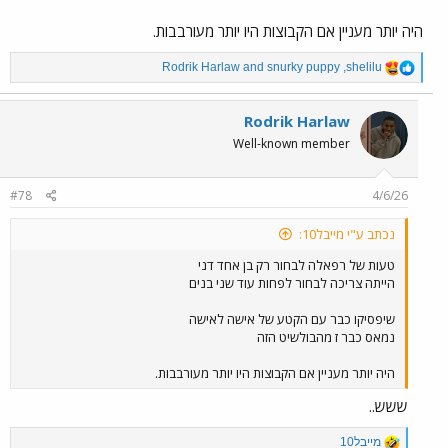
היה יותר מעניין אם הקבוצות היו יותר מעורבבות.
R
Rodrik Harlaw
and
snurky puppy
,
shelilu
e
a
c
Rodrik Harlaw
t
Well-known member
i
o
n
#78
4/6/26
s
:
נכתב ע"י מייבל10:
טעות של רפאלה לבחור רק בן אחד דני
הייתה צריכה לבחור לפחות עוד שני בנים
שיפסיקו כבר עם הקטע של אישה לאישה
נמאס כבר ז מהבולשיט הזה
היה יותר מעניין אם הקבוצות היו יותר מעורבבות.
ששש..
R
מייבל10