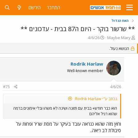
התחבר
הירשם
האח הגדול
** שרשור בוקר - היום ה87 בבית - עדכונים **
פ
פ
4/6/26
Maybe Mary
ו
ו
ת
הנושא נעול.
ר
ח
ס
ה
ם
Rodrik Harlaw
נ
ב
ו
ת
Well-known member
ש
א
א
ר
#75
4/6/26
י
ך
נכתב ע"י Rodrik Harlaw:
הוא כבר חודש+ בבית עם תזונה ושינה לא משהו ובלי אימונים ברמה
שהוא רגיל אליהם
וחוץ מזה שהוא כנראה עובד בעיקר על מסת שריר ופחות על
סיבולת לב ריאה..