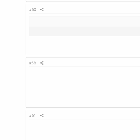
#60
#58
#61