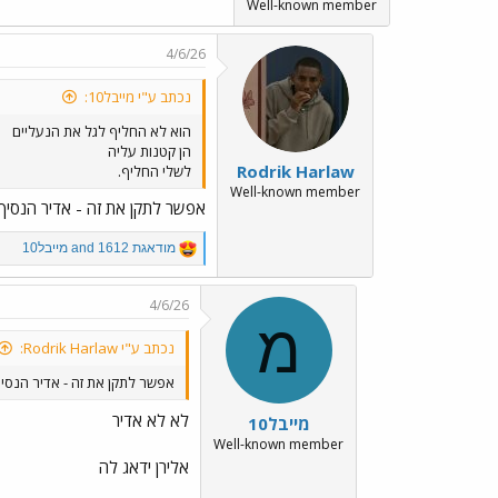
Well-known member
4/6/26
נכתב ע"י מייבל10:
הוא לא החליף לגל את הנעליים
הן קטנות עליה
Rodrik Harlaw
לשלי החליף.
Well-known member
אפשר לתקן את זה - אדיר הנסיך י
R
מודאגת 1612
and
מייבל10
e
a
c
4/6/26
t
מ
i
נכתב ע"י Rodrik Harlaw:
o
n
אפשר לתקן את זה - אדיר הנסיך 
s
:
לא לא אדיר
מייבל10
Well-known member
אלירן ידאג לה