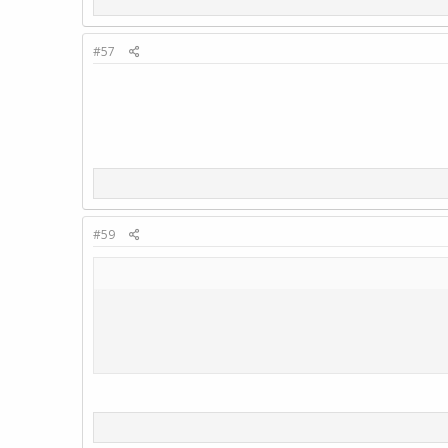
#57
#59