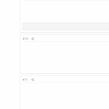
#70
#71