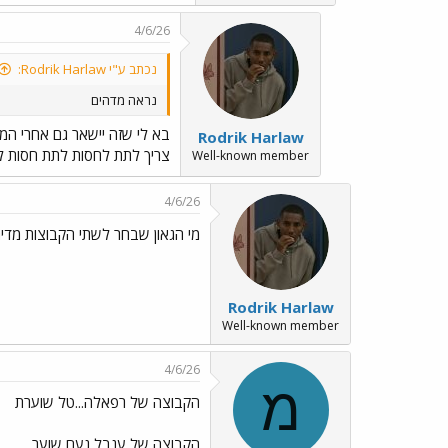
a
c
4/6/26
t
i
נכתב ע"י Rodrik Harlaw:
o
n
נראה מדהים
s
:
בא לי שזה יישאר גם אחרי המש
Rodrik Harlaw
צריך לתת לחסות לתת חסות לע
Well-known member
4/6/26
מי הגאון שבחר לשתי הקבוצות מדי
Rodrik Harlaw
Well-known member
4/6/26
מ
הקבוצה של רפאלה...טל שוערת
הקבוצה של ענבל נעם שוער.