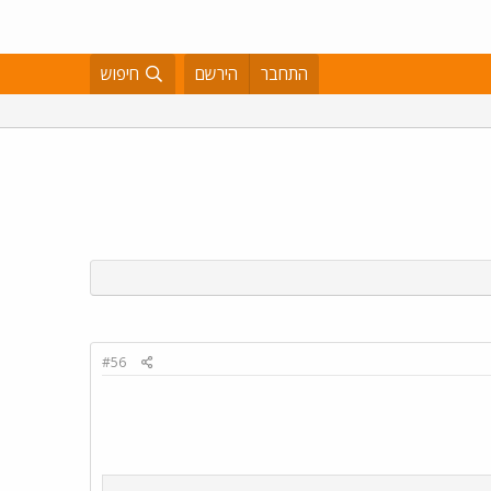
התחבר
הירשם
חיפוש
#56