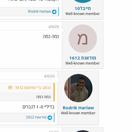
מייבל10
R
Rodrik Harlaw
Well-known member
e
a
c
4/6/26
t
מ
i
כמה כמה
o
n
s
:
מודאגת 1612
Well-known member
4/6/26
נכתב ע"י מודאגת 1612:
כמה כמה
בדיליי 1-0 לגברים
Rodrik Harlaw
Well-known member
R
מודאגת 1612
e
a
c