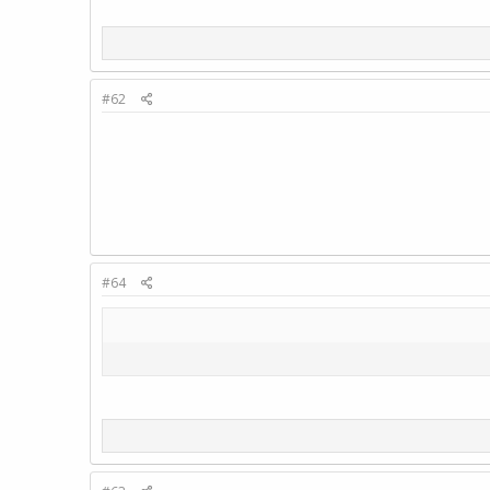
#62
#64