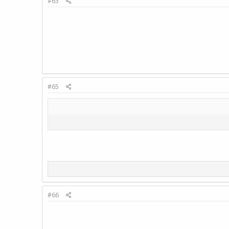
#63
#65
#66