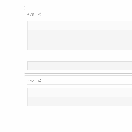
#79
#82