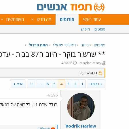
עמוד ראשי
פורומים
מה חדש
משתמשים
פוסטים
חיפוש
פורומים
בידור
ריאליטי ישראלי
האח הגדול
** שרשור בוקר - היום ה87 בבית - עדכונים **
פ
פ
4/6/26
Maybe Mary
ו
ו
ת
הנושא נעול.
ר
ח
ס
ה
ם
הקודם
1
2
3
4
5
6
…
11
הבא
נ
ב
ו
ת
4/6/26
ש
א
א
ר
בגלל שהם 11, בקבוצה של רפאלה יש 5 מול 6 בקבוצה של ענבל.. אבל זה מתאזן כי לגל יש יכולות של ai..
י
ך
Rodrik Harlaw
R
מייבל10