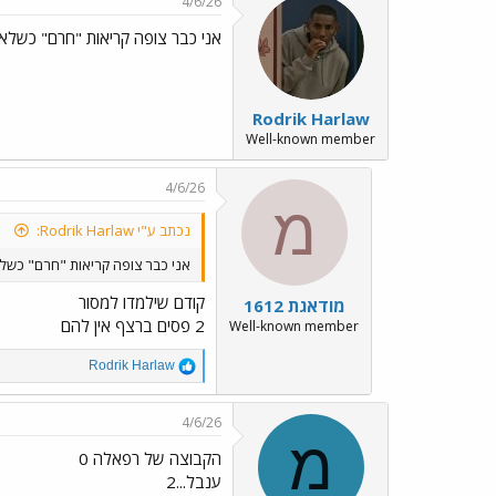
4/6/26
t
i
אני כבר צופה קריאות "חרם" כשלא 
o
n
s
:
Rodrik Harlaw
Well-known member
4/6/26
מ
נכתב ע"י Rodrik Harlaw:
אני כבר צופה קריאות "חרם" כשלא
קודם שילמדו למסור
מודאגת 1612
2 פסים ברצף אין להם
Well-known member
R
Rodrik Harlaw
e
a
c
4/6/26
t
מ
i
הקבוצה של רפאלה 0
o
ענבל...2
n