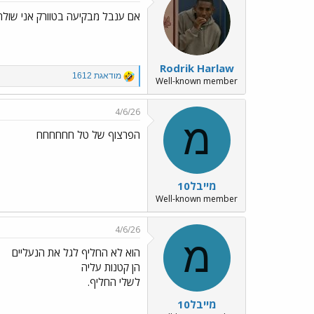
t
i
אם ענבל מבקיעה בטוורק אני שולח
o
n
s
:
Rodrik Harlaw
R
מודאגת 1612
Well-known member
e
a
c
4/6/26
t
מ
i
הפרצוף של טל חחחחחח
o
n
s
:
מייבל10
Well-known member
4/6/26
מ
הוא לא החליף לגל את הנעליים
הן קטנות עליה
לשלי החליף.
מייבל10