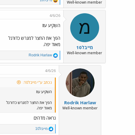
Well-known member
e
a
c
4/6/26
t
מ
i
השקיע עוז
o
n
הפך את החצר למגרש כדורגל
s
:
מאוד יפה.
מייבל10
Well-known member
R
Rodrik Harlaw
e
a
c
4/6/26
t
i
נכתב ע"י מייבל10:
o
n
השקיע עוז
s
:
Rodrik Harlaw
הפך את החצר למגרש כדורגל
מאוד יפה.
Well-known member
נראה מדהים
R
מייבל10
e