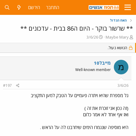
התחבר
הירשם
האח הגדול
** שרשור בוקר - היום ה86 בבית - עדכונים **
פ
פ
3/6/26
Maybe Mary
ו
ו
ת
הנושא נעול.
ר
ח
ס
ה
ם
מייבל10
נ
ב
מ
ו
ת
Well-known member
ש
א
א
ר
#197
3/6/26
י
ך
גל מספרת שהיא ויתרה פעמיים על הטבק למען התקציב
(זה נכון אני זוכרת את זה )
ואז אף אחד לא אמר כלום
היא מוסיפה שנגמרו הימים שיחרבנו לה על הראש .