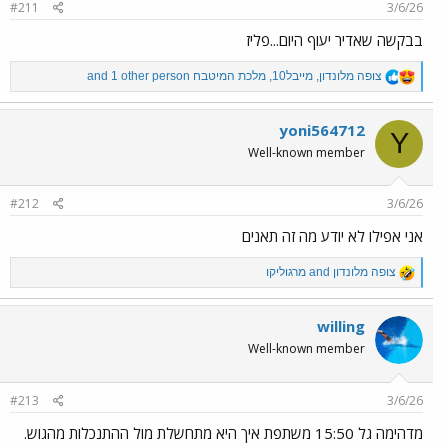
#211
3/6/26
בבקשה שאדיר יעוף היום...פליז
R
צופה מלונדון
,
מייבל10
,
מלכת המיטבח
and 1 other person
e
a
c
yoni564712
Y
t
Well-known member
i
o
n
#212
3/6/26
s
:
אני אפילו לא יודע מה זה תאנים
R
צופה מלונדון
and
מרגוליקו
e
a
c
willing
t
Well-known member
i
o
n
#213
3/6/26
s
:
מדהימה גל 15:50 משתפת איך היא מתחשלת מול ההתנכלות מהגוש.