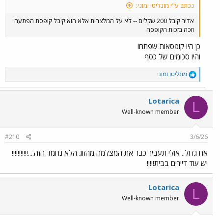
נכתב ע"י מונליטו ומוני:
אדיר קיבל 200 שקלים -- לא על המלצרות אלא הוא קיבל קופסת הפתעה
וזכה בזכות הקופסה
כן היו קופסאות שפתחו
והיו סכומים של כסף
R
מונליטו ומוני
e
a
c
Lotarica
L
t
Well-known member
i
o
n
#210
3/6/26
s
:
אח גדול.. אולי תעביר כבר את המצלמה מהזוג הלא נחמד הזה....!!!!!!!!!!!
יש עוד דיירים בבית!!!!!
Lotarica
L
Well-known member