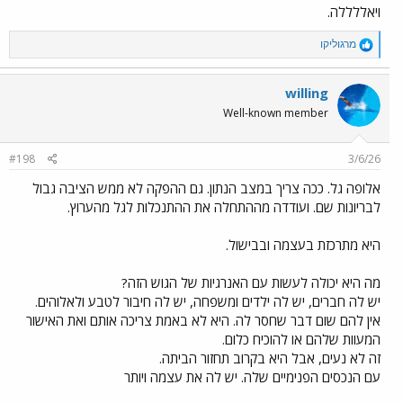
ויאללללה.
R
מרגוליקו
e
a
c
willing
t
Well-known member
i
o
n
#198
3/6/26
s
:
אלופה גל. ככה צריך במצב הנתון. גם ההפקה לא ממש הציבה גבול
לבריונות שם. ועודדה מההתחלה את ההתנכלות לגל מהערוץ.
היא מתרכזת בעצמה ובבישול.
מה היא יכולה לעשות עם האנרגיות של הגוש הזה?
יש לה חברים, יש לה ילדים ומשפחה, יש לה חיבור לטבע ולאלוהים.
אין להם שום דבר שחסר לה. היא לא באמת צריכה אותם ואת האישור
המעוות שלהם או להוכיח כלום.
זה לא נעים, אבל היא בקרוב תחזור הביתה.
עם הנכסים הפנימיים שלה. יש לה את עצמה ויותר