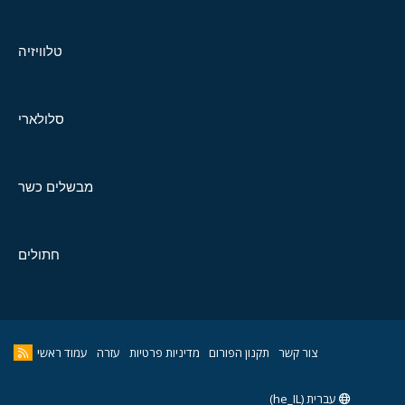
טלוויזיה
סלולארי
מבשלים כשר
חתולים
צור קשר
תקנון הפורום
מדיניות פרטיות
עזרה
עמוד ראשי
עברית (he_IL)