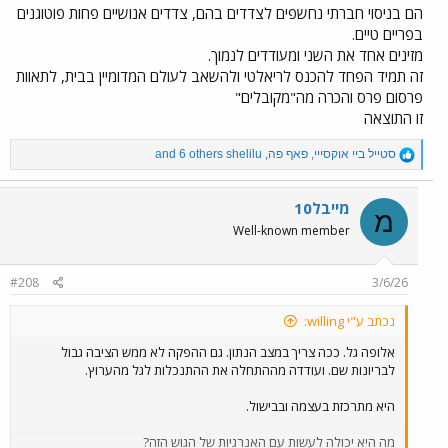
הם בניסוי חברתי נחשפים לצדדים בהם, צדדים אנושיים פחות פוטוגנים
בפריים טיים.
מזינים אחד את השני ומעודדים לנמוך.
זה תמיד הפחד להכנס לריאלטי ולהשאב לעולם המדומיין בבית, לתאוות
פרסום פרס והכרה מה"מקובלים"
זו התוצאה
R
סטייל ביי אוקסייי
,
פאף פה
,
shelilu
and 6 others
e
a
c
מייבל10
מ
t
Well-known member
i
o
n
#208
3/6/26
s
:
נכתב ע"י willing:
אלופה גל. ככה צריך במצב הנתון. גם ההפקה לא ממש הציבה גבול
לבריונות שם. ועודדה מההתחלה את ההתנכלות לגל מהערוץ.
היא מתרכזת בעצמה ובבישול.
מה היא יכולה לעשות עם האנרגיות של הגוש הזה?