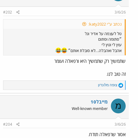
o
n
#202
3/6/26
s
:
נכתב ע"י katy2022:
טל לעצמה על אדיר וגל
״סתומה וסתום
עוץ לי וגוץ לי
אהבל ואהבלה…לא סובלת אותם״
שתמשיך רק שתמשיך היא ורפאלה ועומר
זה טוב לנו.
R
צופה מלונדון
e
a
c
מייבל10
מ
t
Well-known member
i
o
n
#204
3/6/26
s
:
אסור שרפאלה תודח.