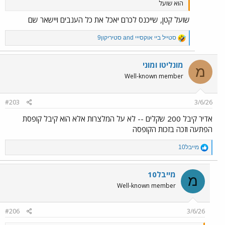
הוא שועל
שועל קטן, שייכנס לכרם יאכל את כל הענבים ויישאר שם
R
סטייל ביי אוקסייי
and
סטיריקון9
e
a
c
מונליטו ומוני
מ
t
Well-known member
i
o
n
#203
3/6/26
s
:
אדיר קיבל 200 שקלים -- לא על המלצרות אלא הוא קיבל קופסת
הפתעה וזכה בזכות הקופסה
R
מייבל10
e
a
c
מייבל10
מ
t
Well-known member
i
o
n
#206
3/6/26
s
: