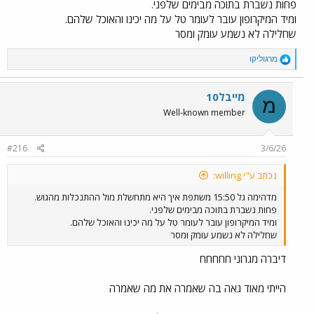
פחות נשברת בתוכה מבימים שלפני.
ומיד המיקרופון עובר לעומר טל על מה יכינו והאוכל שלהם.
שחלילה לא נשמע עומק ומסר
R
מרגוליקו
e
a
c
מייבל10
מ
t
Well-known member
i
o
n
#216
3/6/26
s
:
נכתב ע"י willing:
מדהימה גל 15:50 משתפת איך היא מתחשלת מול ההתנכלות מהגוש.
פחות נשברת בתוכה מבימים שלפני.
ומיד המיקרופון עובר לעומר טל על מה יכינו והאוכל שלהם.
שחלילה לא נשמע עומק ומסר
דיברה מגרוני חחחחח
הייתי מאוד גאה בה שאמרה את מה שאמרה