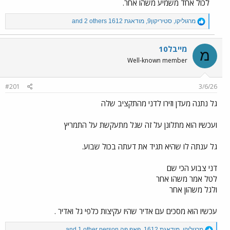
לכול אחד משמיע משהו אחר.
R
מרגוליקו
,
סטיריקון9
,
מודאגת 1612
and 2 others
e
a
c
מייבל10
מ
t
Well-known member
i
o
n
#201
3/6/26
s
:
גל נתנה מעדן וזירו לדני מהתקציב שלה
ועכשיו הוא מתלונן על זה שגל מתעקשת על התמריץ
גל ענתה לו שהיא תגיד את דעתה בכול שבוע.
דני צבוע הכי שם
לטל אמר משהו אחר
ולגל משהון אחר
עכשיו הוא מסכים עם אדיר שהיו עקיצות כלפי גל ואדיר .
R
מרגוליקו
,
מודאגת 1612
,
פאף פה
and 1 other person