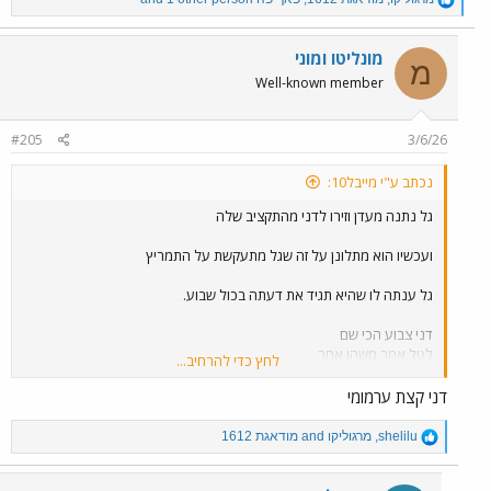
e
a
c
מונליטו ומוני
מ
t
Well-known member
i
o
n
#205
3/6/26
s
:
נכתב ע"י מייבל10:
גל נתנה מעדן וזירו לדני מהתקציב שלה
ועכשיו הוא מתלונן על זה שגל מתעקשת על התמריץ
גל ענתה לו שהיא תגיד את דעתה בכול שבוע.
דני צבוע הכי שם
לטל אמר משהו אחר
לחץ כדי להרחיב...
ולגל משהון אחר
דני קצת ערמומי
עכשיו הוא מסכים עם אדיר שהיו עקיצות כלפי גל ואדיר .
R
shelilu
,
מרגוליקו
and
מודאגת 1612
e
a
c