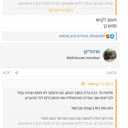
יש לה חברים, יש לה ילדים ומשפחה, יש לה חיבור לטבע ולאלוהים.
אין להם שום דבר שחסר לה. היא לא באמת צריכה אותם ואת האישור
לחץ כדי להרחיב...
המעוות שלהם או להוכיח כלום.
זה לא נעים, אבל היא בקרוב תחזור הביתה.
תענוג לקרוא
עם הנכסים הפנימיים שלה. יש לה את עצמה ויותר
ממש כך.
הם בניסוי חברתי נחשפים לצדדים בהם, צדדים אנושיים פחות פוטוגנים
R
dindan60
,
מרגוליקו
and
willing
בפריים טיים.
e
מזינים אחד את השני ומעודדים לנמוך.
a
זה תמיד הפחד להכנס לריאלטי ולהשאב לעולם המדומיין בבית, לתאוות
c
מרגוליקו
t
פרסום פרס והכרה מה"מקובלים"
Well-known member
i
זו התוצאה
o
n
#231
3/6/26
s
:
נכתב ע"י willing:
אלופה גל. ככה צריך במצב הנתון. גם ההפקה לא ממש הציבה גבול
לבריונות שם. ועודדה מההתחלה את ההתנכלות לגל מהערוץ.
היא מתרכזת בעצמה ובבישול.
מה היא יכולה לעשות עם האנרגיות של הגוש הזה?
יש לה חברים, יש לה ילדים ומשפחה, יש לה חיבור לטבע ולאלוהים.