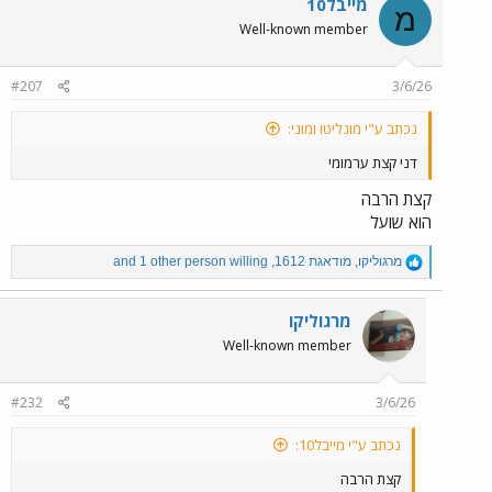
מייבל10
מ
t
Well-known member
i
o
n
#207
3/6/26
s
:
נכתב ע"י מונליטו ומוני:
דני קצת ערמומי
קצת הרבה
הוא שועל
R
מרגוליקו
,
מודאגת 1612
,
willing
and 1 other person
e
a
c
מרגוליקו
t
Well-known member
i
o
n
#232
3/6/26
s
:
נכתב ע"י מייבל10:
קצת הרבה