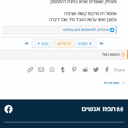
ומצחיק שאומרים שהיא בוחרת להתמסכן
אתמול היו מריבות קשות שצינזרו
וכמובן שעוז עכשיו העביר מיד שגל דיברה .
R
מרגוליקו
,
dindan60
and
willing
e
a
Last
First
הקודם
11 of 12
הבא
c
t
i
הנושא נעול.
o
n
s
פייסבוק
Twitter
Reddit
Pinterest
Tumblr
WhatsApp
דואר אלקטרוני
הוסף קישור
Share:
:
האח הגדול