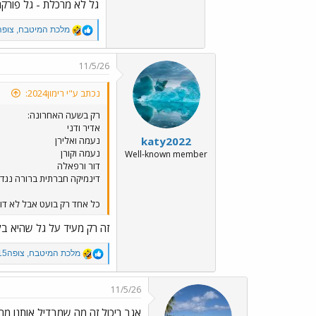
גל לא מרכלת - גל פורקת 
R
מלכת המיטבח
,
צופה5
e
a
c
11/5/26
t
i
נכתב ע"י רימון2024:
o
n
רק בשעה האחרונה:
s
אדיר ודני
:
katy2022
נעמה ואלירן
נעמה וקורן
Well-known member
דור ורפאלה
דינמיקה חברתית ברורה נגד 
כל אחד רק בועט אבל לא דו
זה רק מעיד על גל שהיא ב
R
מלכת המיטבח
,
צופה15
e
a
c
11/5/26
t
i
אגב ריכול זה מה שמבדיל אותנו מה