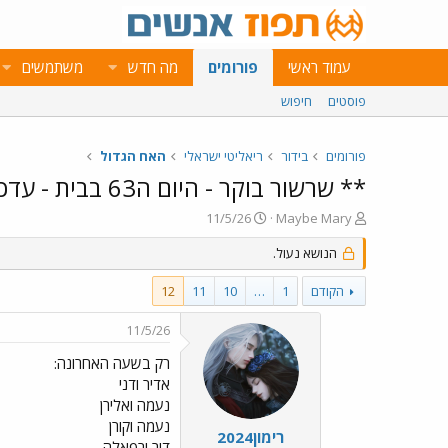
עמוד ראשי
פורומים
מה חדש
משתמשים
פוסטים
חיפוש
פורומים
בידור
ריאליטי ישראלי
האח הגדול
** שרשור בוקר - היום ה63 בבית - עדכונים **
פ
פ
11/5/26
Maybe Mary
ו
ו
ת
הנושא נעול.
ר
ח
ס
ה
ם
הקודם
1
…
10
11
12
נ
ב
ו
ת
11/5/26
ש
א
א
ר
רק בשעה האחרונה:
י
אדיר ודני
ך
נעמה ואלירן
נעמה וקורן
רימון2024
דור ורפאלה