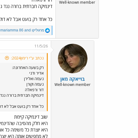
Well-known member
דינמיקה חברתית ברורה נגד ג
כל אחד רק בועט אבל לא דוק
R
מרגוליקו
and
mariamma 86
e
a
c
11/5/26
t
i
נכתב ע"י רימון2024:
o
n
רק בשעה האחרונה:
s
אדיר ודני
:
בוייאקה מאן
נעמה ואלירן
נעמה וקורן
Well-known member
דור ורפאלה
דינמיקה חברתית ברורה נגד 
כל אחד רק בועט אבל לא דו
שוב דינמיקה קיימת
היא חלק מהסיבה שהדינמיק
היא יוצרת כל משימה כל ארו
לא מחפשים אותה היא יוצרת