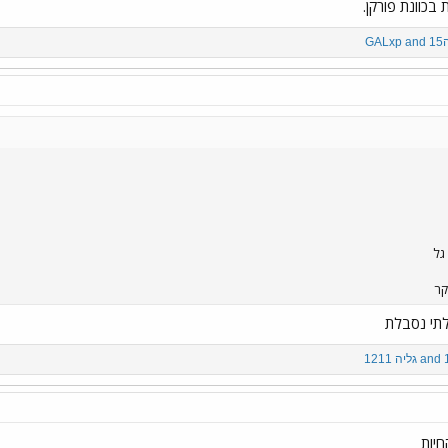
בכוונת פורקן.
1
and
GALxp
גל
קר
לתי נסבלת
and
גליה 1211
חיות