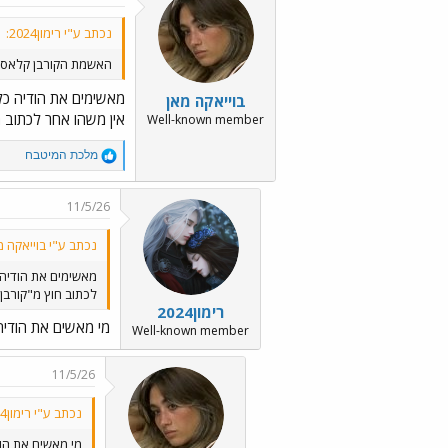
t
i
נכתב ע"י רימון2024:
o
n
האשמת הקורבן קלאסי
s
:
מאשימים את הודיה כל 
בוייאקה מאן
אין משהו אחר לכתוב ח
Well-known member
R
מלכת המיטבח
e
a
c
11/5/26
t
i
נכתב ע"י בוייאקה מ
o
n
מאשימים את הודיה 
s
לכתוב חוץ מ"קורבן
:
רימון2024
מי מאשים את הודיה
Well-known member
11/5/26
נכתב ע"י רימון2024:
מי מאשים את הו