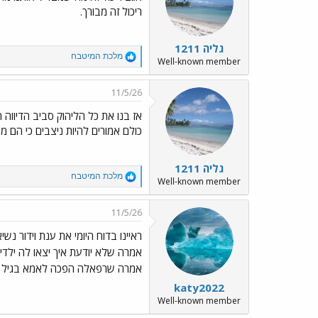
o
ריכול זה מבורך.
n
s
:
גליה 1211
R
מלכת המיטבח
Well-known member
e
a
c
11/5/26
t
i
אז בנו את כל הליהוק סביב הדיווה 
o
כולם אמורים להיות ניצבים כי הם מכ
n
s
:
גליה 1211
R
מלכת המיטבח
Well-known member
e
a
c
11/5/26
t
i
ראיינו בדוח היומי את ענת וידור נ
o
אמרה שלא יודעת איך יצאו לה ילד
n
s
אמרה שרפאלה הפכה לאמא בגיל של
:
katy2022
Well-known member