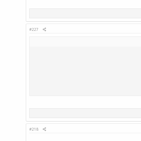
#227
#218