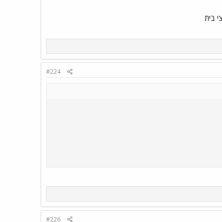
י בית
#224
#226