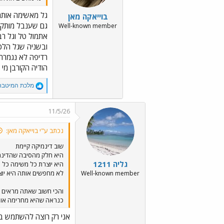
גל מאשימה אותה
בוייאקה מאן
גם שענבל מותקפת
Well-known member
אתמול טל וגל רב
ובשניה שגל הלכה
רדיפה לא נגמרת
הודיה הקורבן מי
R
מלכת המיטבח
e
a
c
11/5/26
t
i
נכתב ע"י בוייאקה מאן:
o
n
שוב דינמיקה קיימת
s
היא חלק מהסיבה שהדינמ
:
גליה 1211
היא יוצרת כל משימה כל א
לא מחפשים אותה היא יוצ
Well-known member
והכי חשוב שאתה מראים ה
כנראה שהיא מחרימה או
אני רק רוצה להשתמש במ