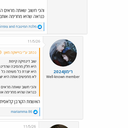
והכי חשוב שאתה מראים הי
כנראה שהיא מחרימה אותם
R
מלכת המיטבח
and
צופה15
e
a
c
11/5/26
t
i
נכתב ע"י בוייאקה מאן:
o
n
שוב דינמיקה קיימת
s
היא חלק מהסיבה שהדינמ
:
רימון2024
היא יוצרת כל משימה כל א
לא מחפשים אותה היא יוצ
Well-known member
והכי חשוב שאתה מראים ה
כנראה שהיא מחרימה או
האשמת הקורבן קלאסית
R
mariamma 86
e
a
c
11/5/26