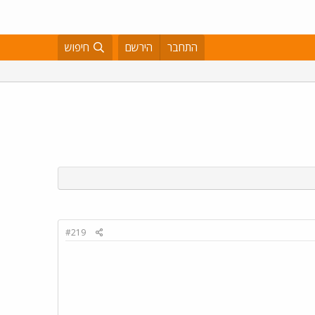
התחבר
הירשם
חיפוש
#219