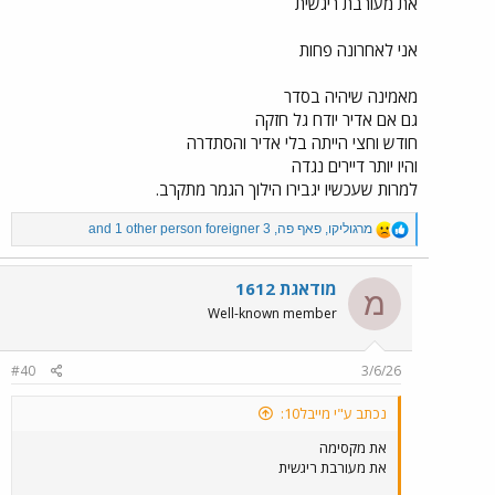
את מעורבת ריגשית
אני לאחרונה פחות
מאמינה שיהיה בסדר
גם אם אדיר יודח גל חזקה
חודש וחצי הייתה בלי אדיר והסתדרה
והיו יותר דיירים נגדה
למרות שעכשיו יגבירו הילוך הגמר מתקרב.
R
מרגוליקו
,
פאף פה
,
foreigner 3
and 1 other person
e
a
c
מודאגת 1612
מ
t
Well-known member
i
o
n
#40
3/6/26
s
:
נכתב ע"י מייבל10:
את מקסימה
את מעורבת ריגשית