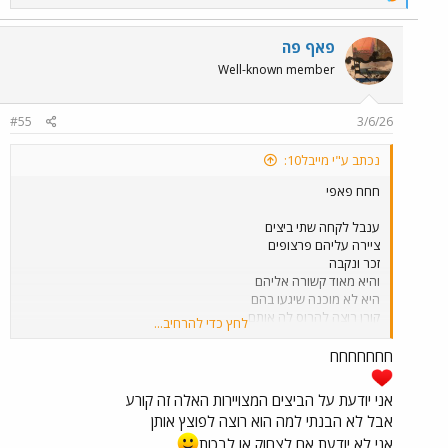
e
a
c
פאף פה
t
Well-known member
i
o
n
#55
3/6/26
s
:
נכתב ע"י מייבל10:
חחח פאפי
ענבל לקחה שתי ביצים
ציירה עליהם פרצופים
זכר ונקבה
והיא מאוד קשורה אליהם
היא לא מוכנה שיגעו בהם
קורן רוצה להרוס לה אותם.
לחץ כדי להרחיב...
חחחחח אני לא מאמינה שאני מסבירה
חחחחחחח
את הדבר הזה.
אני יודעת על הביצים המצויירות האלה זה קורע
אבל לא הבנתי למה הוא רוצה לפוצץ אותן
אני לא יודעת אם לצחוק או לבכות