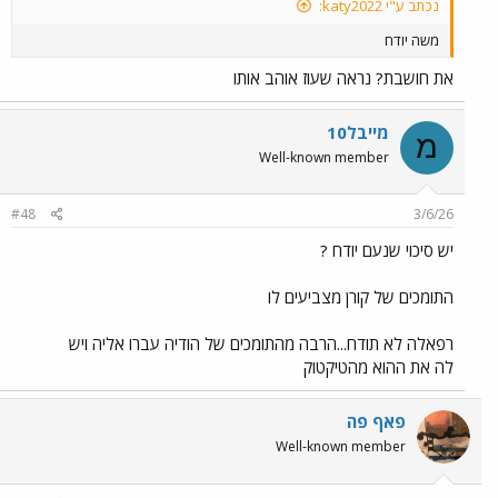
נכתב ע"י katy2022:
משה יודח
את חושבת? נראה שעוז אוהב אותו
מייבל10
מ
Well-known member
#48
3/6/26
יש סיכוי שנעם יודח ?
התומכים של קורן מצביעים לו
רפאלה לא תודח...הרבה מהתומכים של הודיה עברו אליה ויש
לה את ההוא מהטיקטוק
פאף פה
Well-known member