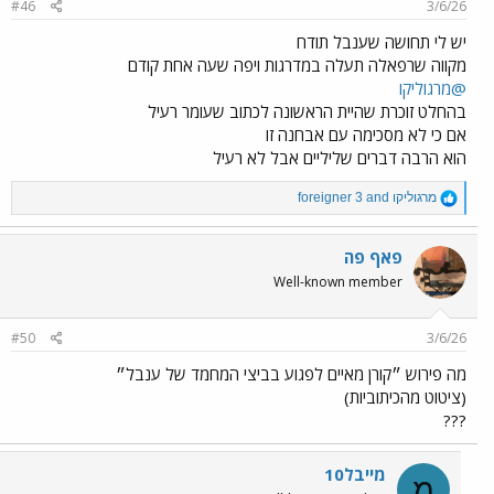
#46
3/6/26
יש לי תחושה שענבל תודח
מקווה שרפאלה תעלה במדרגות ויפה שעה אחת קודם
@מרגוליקו
בהחלט זוכרת שהיית הראשונה לכתוב שעומר רעיל
אם כי לא מסכימה עם אבחנה זו
הוא הרבה דברים שליליים אבל לא רעיל
R
מרגוליקו
and
foreigner 3
e
a
c
פאף פה
t
Well-known member
i
o
n
#50
3/6/26
s
:
מה פירוש ״קורן מאיים לפגוע בביצי המחמד של ענבל״
(ציטוט מהכיתוביות)
???
מייבל10
מ