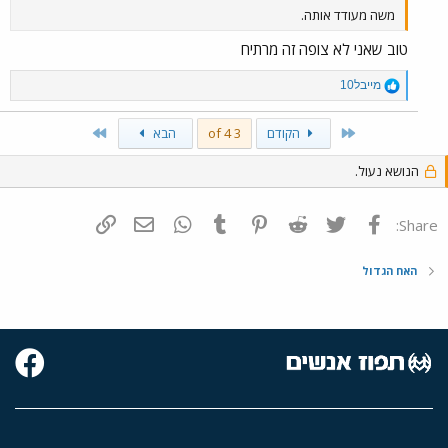
משה מעודד אותה.
טוב שאני לא צופה זה מרתיח
R
מייבל10
e
a
Last
First
הקודם
3 of 4
הבא
c
t
i
הנושא נעול.
o
n
s
פייסבוק
Twitter
Reddit
Pinterest
Tumblr
WhatsApp
דואר אלקטרוני
הוסף קישור
Share:
:
האח הגדול