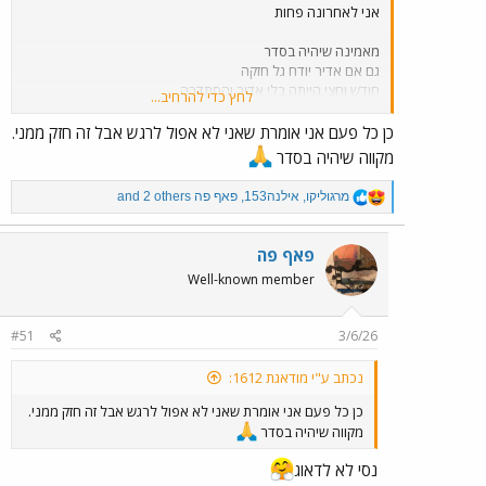
אני לאחרונה פחות
מאמינה שיהיה בסדר
גם אם אדיר יודח גל חזקה
חודש וחצי הייתה בלי אדיר והסתדרה
לחץ כדי להרחיב...
והיו יותר דיירים נגדה
למרות שעכשיו יגבירו הילוך הגמר מתקרב.
כן כל פעם אני אומרת שאני לא אפול לרגש אבל זה חזק ממני.
מקווה שיהיה בסדר
R
מרגוליקו
,
אילנה153
,
פאף פה
and 2 others
e
a
c
פאף פה
t
Well-known member
i
o
n
#51
3/6/26
s
:
נכתב ע"י מודאגת 1612:
כן כל פעם אני אומרת שאני לא אפול לרגש אבל זה חזק ממני.
מקווה שיהיה בסדר
נסי לא לדאוג