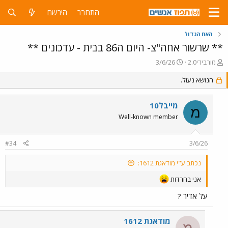
התחבר
הירשם
האח הגדול
** שרשור אחה"צ- היום ה86 בבית - עדכונים **
פ
פ
מורבידי2.0
3/6/26
ו
ו
ת
הנושא נעול.
ר
ח
ס
ה
ם
מייבל10
נ
ב
מ
ו
ת
Well-known member
ש
א
א
ר
#34
3/6/26
י
ך
נכתב ע"י מודאגת 1612:
אני בחרדות
על אדיר ?
מודאגת 1612
מ