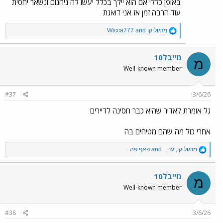
באופן כללי אם הוא יילך בכלל יעשו לה גיהנום ונשאר יחסית
עוד הרבה זמן אז אני דואגת
R
מרגוליקו
and
Wicca777
e
a
c
מייבל10
מ
t
Well-known member
i
o
n
#37
3/6/26
s
:
גל אומרת לאדיר שהיא כבר חסינה לדיירים
אחרי כול מה שהם מטיחים בה
R
מרגוליקו
,
ערן .
and
פאף פה
e
a
c
מייבל10
מ
t
Well-known member
i
o
n
#38
3/6/26
s
: