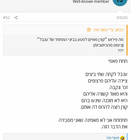
Well-known member
#52
3/6/26
נכתב ע"י פאף פה:
מה פירוש ״קורן מאיים לפגוע בביצי המחמד של ענבל״
(ציטוט מהכיתוביות)
???
חחח פאפי
ענבל לקחה שתי ביצים
ציירה עליהם פרצופים
זכר ונקבה
והיא מאוד קשורה אליהם
היא לא מוכנה שיגעו בהם
קורן רוצה להרוס לה אותם.
חחחחח אני לא מאמינה שאני מסבירה
את הדבר הזה.
R
פאף פה