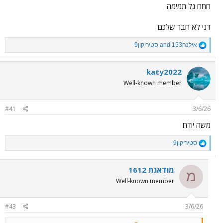
חחח גל תמימה
דני לא חבר שלכם
R
אילנה153
and
סטיריקון9
e
a
c
katy2022
t
Well-known member
i
o
n
#41
3/6/26
s
:
משה יודח
R
סטיריקון9
e
a
c
מודאגת 1612
מ
t
Well-known member
i
o
n
#43
3/6/26
s
: