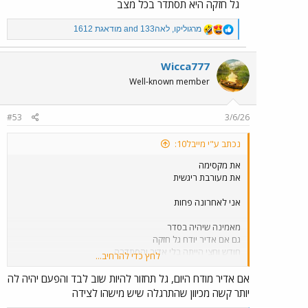
גל חזקה היא תסתדר בכל מצב
R
מרגוליקו
,
לאה133
and
מודאגת 1612
e
a
c
Wicca777
t
Well-known member
i
o
n
#53
3/6/26
s
:
נכתב ע"י מייבל10:
את מקסימה
את מעורבת ריגשית
אני לאחרונה פחות
מאמינה שיהיה בסדר
גם אם אדיר יודח גל חזקה
חודש וחצי הייתה בלי אדיר והסתדרה
לחץ כדי להרחיב...
והיו יותר דיירים נגדה
למרות שעכשיו יגבירו הילוך הגמר מתקרב.
אם אדיר מודח היום, גל תחזור להיות שוב לבד והפעם יהיה לה
יותר קשה מכיוון שהתרגלה שיש מישהו לצידה