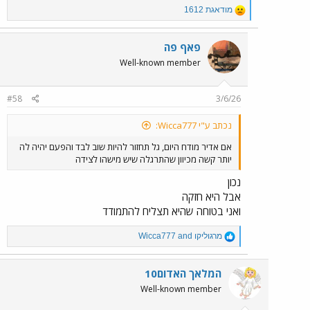
R
מודאגת 1612
e
a
c
פאף פה
t
Well-known member
i
o
n
#58
3/6/26
s
:
נכתב ע"י Wicca777:
אם אדיר מודח היום, גל תחזור להיות שוב לבד והפעם יהיה לה
יותר קשה מכיוון שהתרגלה שיש מישהו לצידה
נכון
אבל היא חזקה
ואני בטוחה שהיא תצליח להתמודד
R
מרגוליקו
and
Wicca777
e
a
c
המלאך האדום10
t
Well-known member
i
o