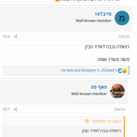
מייבל10
מ
Well-known member
#54
3/6/26
רפאלה גנבה לאדיר טבק
משה מעודד אותה.
R
רימון2024
,
foreigner 3
and
פאף פה
e
a
c
פאף פה
t
Well-known member
i
o
n
#57
3/6/26
s
:
נכתב ע"י מייבל10:
רפאלה גנבה לאדיר טבק