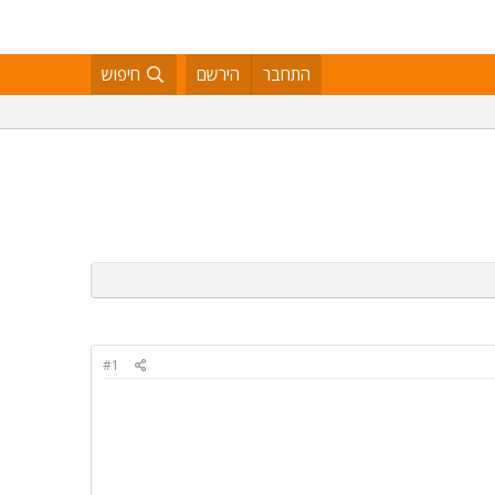
התחבר
הירשם
חיפוש
#1