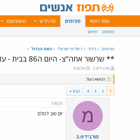
עמוד ראשי
פורומים
מה חדש
משתמשים
פוסטים
חיפוש
פורומים
בידור
ריאליטי ישראלי
האח הגדול
** שרשור אחה"צ- היום ה86 בבית - עדכונים **
פ
פ
מורבידי2.0
3/6/26
ו
ו
ת
הנושא נעול.
ר
ח
ס
ה
ם
1
2
3
4
הבא
נ
ב
ו
ת
3/6/26
ש
א
מ
א
ר
יום טוב לכולם
י
ך
מורבידי2.0