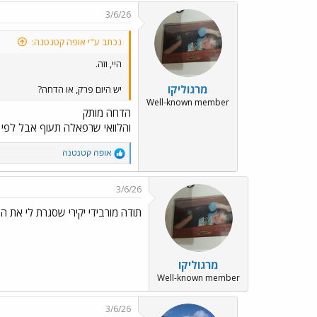
c
3/6/26
t
i
נכתב ע"י אופה קטנטנה:
o
n
היי, וזה.
s
:
מרגוליקו
יש היום פרק, או הדחה?
Well-known member
הדחה מותק
והלוואי שרפאלה תעוף אבל לפי ה
R
אופה קטנטנה
e
a
c
3/6/26
t
i
‏תודה מורבידי יקירי שסגרת לי את 
o
n
s
:
מרגוליקו
Well-known member
3/6/26