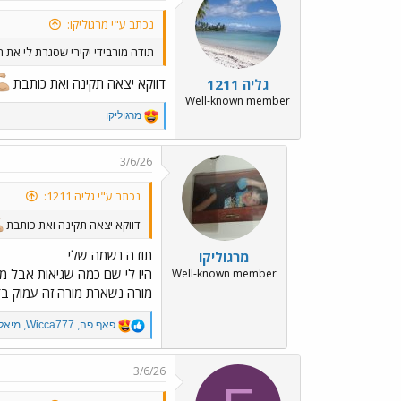
נכתב ע"י מרגוליקו:
‏תודה מורבידי יקירי שסגרת לי את
דווקא יצאה תקינה ואת כותבת
גליה 1211
Well-known member
R
מרגוליקו
e
a
c
3/6/26
t
i
נכתב ע"י גליה 1211:
o
n
דווקא יצאה תקינה ואת כותבת
s
:
תודה נשמה שלי
מרגוליקו
היו לי שם כמה שגיאות אבל מיל
Well-known member
מורה נשארת מורה זה עמוק בדי
R
פאף פה
,
Wicca777
,
מיאל
e
a
c
3/6/26
t
i