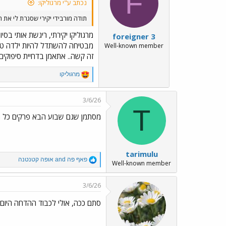
F
נכתב ע"י מרגוליקו:
o
n
‏תודה מורבידי יקירי שסגרת לי את
s
:
מרגוליקו יקירתי, ריגשת אותי בסיום
foreigner 3
מבטיחה להשתדל להיות ילדה טוב
Well-known member
זה קשה.. אתאמן בדחיית סיפוקים..
R
מרגוליקו
e
a
c
3/6/26
t
T
i
מסתמן שגם שבוע הבא פרקים כל ה
o
n
s
:
tarimulu
R
פאף פה
and
אופה קטנטנה
Well-known member
e
a
c
3/6/26
t
i
סתם ככה, אולי לכבוד ההדחה היום (
o
n
s