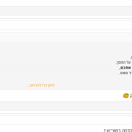
על המסך,
 אתכם,
 וואט.
לחץ כדי להרחיב...
ק
זה מכבר,
 עבירה על החוקים,
קף לעבירה על החוקים.
ההדחה במוצ"ש ?