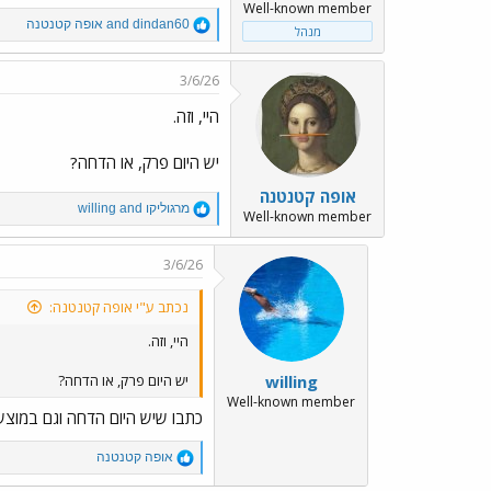
Well-known member
R
dindan60
and
אופה קטנטנה
מנהל
e
a
c
3/6/26
t
i
היי, וזה.
o
n
יש היום פרק, או הדחה?
s
:
אופה קטנטנה
R
מרגוליקו
and
willing
Well-known member
e
a
c
3/6/26
t
i
נכתב ע"י אופה קטנטנה:
o
n
היי, וזה.
s
:
willing
יש היום פרק, או הדחה?
Well-known member
כתבו שיש היום הדחה וגם במוצש
R
אופה קטנטנה
e
a