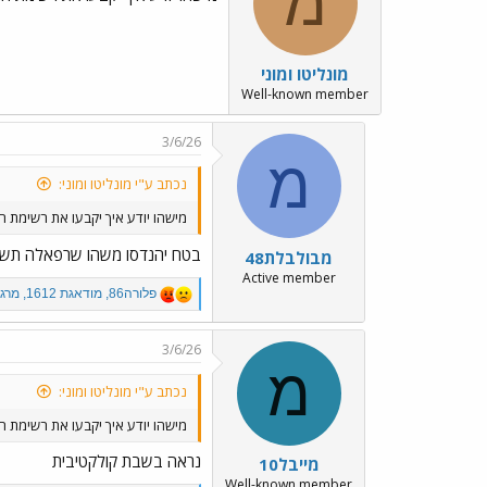
מ
o
n
s
:
מונליטו ומוני
Well-known member
3/6/26
מ
נכתב ע"י מונליטו ומוני:
מישהו יודע איך יקבעו את רשימת 
בטח יהנדסו משהו שרפאלה תש
מבולבלת48
Active member
R
פלורה86
,
מודאגת 1612
,
מרגו
e
a
c
3/6/26
t
מ
i
נכתב ע"י מונליטו ומוני:
o
n
מישהו יודע איך יקבעו את רשימת 
s
:
נראה בשבת קולקטיבית
מייבל10
Well-known member