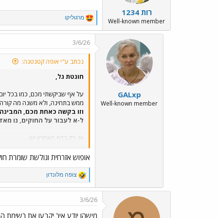
:
רות 1234
R
מרגוליקו
Well-known member
e
a
c
3/6/26
t
i
נכתב ע"י אופה קטנטנה:
o
n
חונטת גל,
s
:
GALxp
על אף שביקשתי מכם, כמו בכל יום,
ממש בתחינה, ולא משנה מה קורה 
Well-known member
וזו בקשה כאחת מכם, המבינה
ל-א לעבור על החוקים, נו מאדר
אז, רק בדף האחרון יש:
א. ביקורת על הגולשים.
ב. עירוב משפחות.
אופוש אזרחית וגולשת שומרת חו
ג. היות ומרגו כתבה את זה כהערה, 
אז גם איזכור פוליטי.
R
צופה מלונדון
e
ואני לא עושה לייק, על הודעות עם
a
c
מהטעם הפשוט:
כי זה מ ת ן תו
3/6/26
t
i
מישהו יודע איך יקבעו את רשימת 