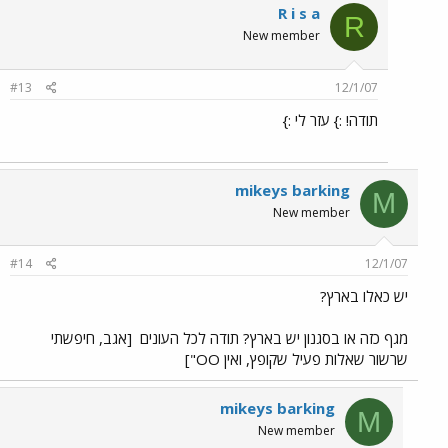
R i s a
R
New member
#13
12/1/07
תודה! :} עזר לי :}
mikeys barking
M
New member
#14
12/1/07
יש כאלו בארץ?
מגף כזה או בסגנון יש בארץ? תודה לכל העונים
[אגב, חיפשתי
שרשור שאלות פעיל שקופץ, ואין OO"]
mikeys barking
M
New member