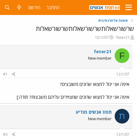
התחבר
הירשם
אופנה אלטרנטיבית
שרשורשאלותשרשורשאלותשרשורשאלות
פ
פ
12/1/07
feter21
ו
ו
ת
ר
feter21
F
ח
ס
New member
ה
ם
נ
ב
ו
ת
#1
12/1/07
ש
א
א
ר
איפה אני יכול למצוא שרוכים משובצים?
י
ך
איפה אני יכול למצוא שרוכים שמצויירים עליהם משבצות? תודה:]
תפוז אנשים מודיע
ת
New member
#3
12/1/07