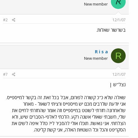
א
New member
#2
12/1/07
בשרשור שאלות.
R i s a
R
New member
#7
12/1/07
נצל"ש |
שאלה שלא כ"כ קשורה לפורום, אבל בכל זאת. זה בקשר למייספייס.
אני יודעת שלרבים מכם יש מייספייס ורציתי לשאול - מאחר
שלאחרונה חזרתי לשוטט במייספייס וזה אומר שהחזרתי לחיים את
שלי, חשבתי שאולי אשנה רקע. הלכתי לאלפי-הסברים שיש, ולא
הצלחתי. אני נואשת. תוכלו אולי להסביר לי? כולל איפה לשים את
הסקריפט והכל וכל השטויות האלה, אני קשת קליטה.