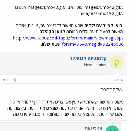
../images/Emo42.gif סופ"ש ב../images/Emo43.gif אנשים
../images/Emo192.gif
בואו לצייר עם ילדים
שפע הצעות לדפי צביעה, ציורים, איורים
והצעות לפעילות עם ילדים בפורום
למען הקהילה.
http://www.tapuz.co.il/tapuzforum/main/Viewmsg.asp?
forum=954&msgid=92245686
שבת שלום
קלמנטינה מכנית17
ק
New member
#18
13/1/07
שאלה דחופה
פשוט השרשור שאלות לא קפץ ואני צריכה את זה דחוף למחר אז סורי
שפתחתי הודעה חדשה אני יודעת כמה שונאים את זה פה. בקיצור, מה
השם של הסגנון שנמצא בקומה שניה בוולווט? זה סגנון עתידני כזה
אנוכי ואני