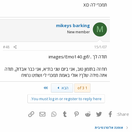
תמכרי לה XD
mikeys barking
M
New member
#48
15/1/07
תודה לך ../images/Emo140.gif
חח זה בתזמון טוב, אני ביום שני בת"א, אני כבר אבדוק, תודה
איזה מידה שלך? אולי באמת תמכרי לי ושתינו נרוויח
Last
1 of 3
הבא
You must log in or register to reply here.
פייסבוק
Twitter
Reddit
Pinterest
Tumblr
WhatsApp
דואר אלקטרוני
הוסף קישור
Share:
אופנה אלטרנטיבית