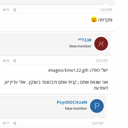
#15
12/1/07
ומקדימה
אנבלייי
א
New member
#16
12/1/07
ישלי כאלה../images/Emo122.gif
ואני שונאת אותם ;; קניתי אותם מ'בהונות' בשנקין... אולי עדיין יש,
לאיודעת
PsychOCitzeN
P
New member
#17
12/1/07