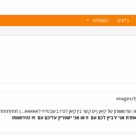
בלוגים
המומחים
 שרשווווורון של קיאן (יש קשר בין קיאן לט"ו בשבט??! לאאאאא....) חחחחחחחח
ת אני ירביץ לכם עם
!! או אני ישפריץ עליכם עם
!!! זהירווווות!