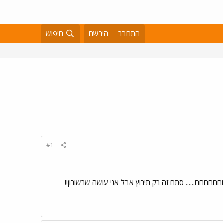
התחבר
הירשם
חיפוש
#1
חחחחח...... סתם זה רק תירוץ אבל אני עושה שרשורון!!