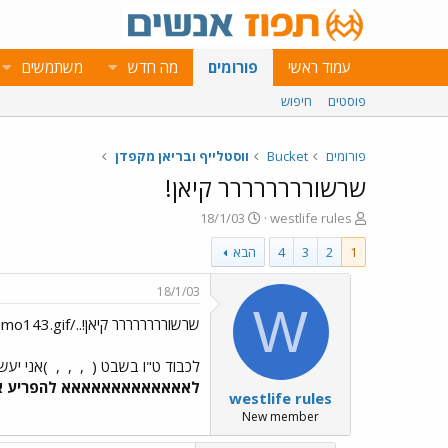
עמוד ראשי
פורומים
מה חדש
משתמשים
פוסטים
חיפוש
פורומים
Bucket
ווסטלייף ובריאן מקפדן
שרשורררררררר קיאן!
פ
פ
18/1/03
westlife rules
ו
ו
1
2
3
4
הבא
ת
ר
ח
ס
ה
ם
18/1/03
נ
ב
W
שרשורררררררר קיאן!../images/Emo143.gif
ו
ת
ש
א
א
ר
לכבוד ט"ו בשבט (
,
,
,
)אני יעשה
י
לאאאאאאאאאאאאא להפריע אחר
westlife rules
ך
New member