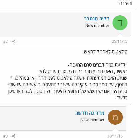
והעזרה
דליה מנטבר
ד
New member
#2
25/11/15
פילאטיס לאחר לידהאש
י לדעת כמה דברים טרם המענה-
ראשית, האם היה מדובר בלידה קיסרית או רגילה?
שנית, האם המתעמלת עשתה פילאטיס לפני ההריון או במהלכו...?
בנוסף, על סמך מה היא קיבלה אישור להתעמל...? עשו לה איזושהי
בדיקה? האם יש חשש של הרופא להיפרדות? הכוונה לבקע או סיכון
כלשהו
מדריכה חדשה
מ
New member
#3
30/11/15