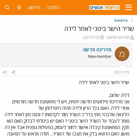
התחבר
הירשם
פילאטיס
שריר הישר ביטני לאחר לידה
פ
פ
מדריכה חדשה
23/11/15
ו
ו
ת
ר
מדריכה חדשה
מ
ח
ס
New member
ה
ם
נ
ב
ו
ת
#1
23/11/15
ש
א
א
ר
שריר הישר ביטני לאחר לידה
י
ך
דליה שלום,
אני מדריכת פילאטיס חדשה יחסית, ויש לי מתאמנת חדשה חודשיים
אחרי לידה. האם בכל הריון ולידה תהיה היפרדותן של
הלינאה אלבה? מתי בדר"כ השריר חוזר לקדמותו ? וכמה זמן לאחר לידה
מותר לעבוד על השריר הישר ביטני ? האם יש ביכולתי לבדוק האם הוא
תקין. המתאמנת קיבלה אישור לחזור לעסוק בפעילות גופנית אבל אין לה
מושג האם הרופא בדק את מצבו של השריר... תודה מראש על המענה