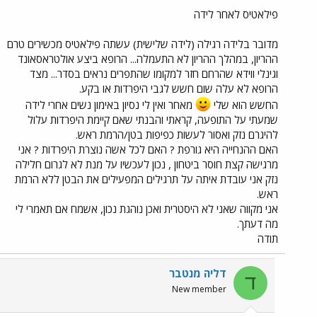
פילאטיס לאחר לידה
מדובר בלידה רגילה (לידה שלישית) עשתה פילאטיס מכשירים טרם
ההריון, במהלך ההריון לא התעמלה... הרופא ביצע אולטראסאונד
וגינלי ווידא שהרחם חזר למקומו שהתפרים נראים בסדר... מצד
הרופא לא עלה שום חשש לגבי היפרדות או בקע.
החשש הוא שלי
מאחר ואין לי נסיון באימון נשים אחרי לידה
שמעתי על התופעה, קראתי והבנתי שאם קיימת היפרדות עלול
להיגרם נזק ואסור לעשות כפיפות בטן/הרמת ראש.
האם ההנחייה היא גורפת ? האם לכל אשה נוצרת היפרדות ? אני
מרגישה קצת חוסר ביטחון , נכון לעכשיו על מנת לא לגרום חלילה
נזק אני עובדת איתה על תרגילים המפעילים את הבטן ללא הרמת
ראש.
אני מקווה שאני לא היסטרית ואכן נוהגת נכון, אשמח אם תאמרי לי
מה דעתך.
תודה
דליה מנטבר
ד
New member