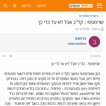
התחבר
הירשם
ביקורת מסעדות
שרימפסי - קל"ב אבל לא עד כדי כך
פ
פ
ברוזונת
22/4/04
ו
ו
ת
ר
ברוזונת
ב
ח
ס
New member
ה
ם
נ
ב
ו
ת
#1
22/4/04
ש
א
א
ר
שרימפסי - קל"ב אבל לא עד כדי כך
י
ך
נכון ששרימפסי נחשב כקל"ב ויש לו מחירים יחסית זולים לשאר מסעדות
פירות הים, אבל כאשר מסתכלים על זה מקרוב זה מובן למה. בצהריים
תקף אותי חשק אדיר לפירות ים ועקב התעצלות וחוסר זמן לנסוע עד
לפירותיה (יענו כמו מעדניה - פירותיה
) החביבה בת"א הוחלט לנסות
את שרימפsea. כאשר הגעתי המקום היה שומם.. שתי מלצריות בגיל
הטיפש עשרה ושף. מעיון קל בתפריט (עדיין לא התחילו עם התפריט
הישן) היה נראה שיש מה לנסות. נדגמה מנה בשם "ויוה פראנס" - מנה