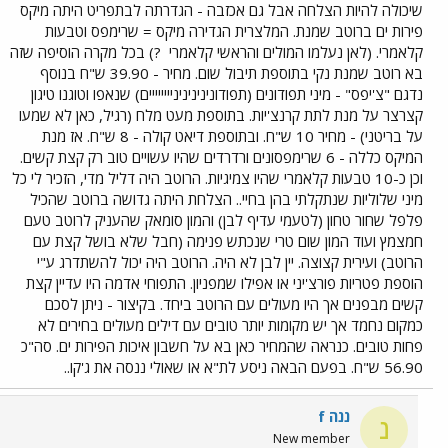
שיכולה להיות הצלחה אבל גם אכזבה - הגדרתה לבתפריט היתה מיקס
פירות ים ברוטב שמנת. המלצרית הגדירה מיקס = שרימפס וטבעות
קלאמרי. (לאן נעלמו המולים והראשי קלאמרי
?) בכל מקרה הוסיפה שזה
בא רוטב שמנת נקי בתוספת תיבול שום. מחיר - 39.90 ש"ח בנוסף
נדגם "צ'יפס" - מיני תפודונים (תפודוניניניניניייייייים) שנאפו וטוגנו טיגון
קצרצר על מנת לתת קרנצ'יות. בתוספת מעט מלח (רגיל, כאן לא שמעו
על בריטני) - מחיר 10 ש"ח. ובתוספת דיאט קולה - 8 ש"ח. אז מנת
המיקס כללה - 6 שרימפסונים ורדרדים שהיו עשויים טוב רק קצת קשים.
וכן כ-10 טבעות קלאמרי שהיו צמיגיות. הרוטב היה דליל מדי, הזכיר לי כל
מיני שלוליות שנתקלתי בהן בחיי.. הצלחת היתה גדושה ברוטב שהכיל
פלפל שחור טחון (לטעמי עדיף לבן) והמון סומאק שהעניק לרוטב טעם
חמצמץ ועוד המון שום טרי שנכתש פנימה (חבל שלא בושל קצת עם
הרוטב) ועירית קצוצה. יין לבן לא היה. הרוטב היה יכול להשתדרג ע"י
הוספת פטריות פורצ'יני או אפילו שמפניון. התפוחי אדמה היו עדיין קצת
קשים מבפנים אך היו מעולים עם הרוטב ביחד. בקיצור - ניתן לסכם
כמקום נחמד אך יש מקומות יותר טובים עם דילים מעולים בחירים לא
פחות טובים. כנראה שהמחיר כאן בא על חשבון איכות הפירות ים. סה"כ
56.90 ש"ח. בפעם הבאה ניסע לת"א או שאולי ננסה את ג'קו..
ננה f
נ
New member