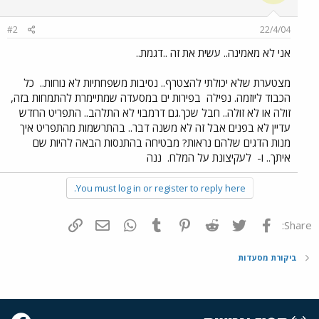
#2
22/4/04
אני לא מאמינה.. עשית את זה ..דגמת..
מצטערת שלא יכולתי להצטרף.. נסיבות משפחתיות לא נוחות..
כל
הכבוד ליוזמה. נפילה
בפירות ים במסעדה שמתיימרת להתמחות בזה,
זולה או לא זולה.. חבל שכך.גם דרמבוי לא התלהב.. התפריט החדש
עדיין לא בפנים אבל זה לא משנה דבר.. בהתרשמות מהתפריט איך
מנות הדגים שלהם נראות? מבטיחה בהתנסות הבאה להיות שם
איתך.. ו-
לעקיצונת על המלח.
ננה
You must log in or register to reply here.
פייסבוק
Twitter
Reddit
Pinterest
Tumblr
WhatsApp
דואר אלקטרוני
הוסף קישור
Share:
ביקורת מסעדות