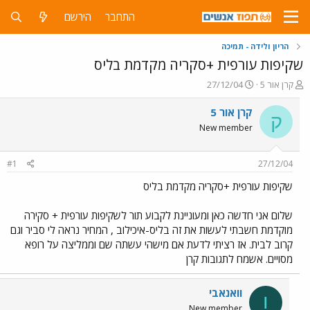
התחבר
הירשם
הריון ולידה - תמיכה
שקיפות עורפית +סקריה מקדמת בליס
פ
פ
קרן אור 5
27/12/04
ו
ו
ת
ר
קרן אור 5
ק
ח
ס
New member
ה
ם
נ
ב
ו
ת
#1
27/12/04
ש
א
א
ר
שקיפות עורפית +סקריה מקדמת בליס
י
ך
שלום אני חדשה כאן ומעוניינת לקבוע תור לשקיפות עורפית + סקירה
מוקדמת חשבתי לעשות את זה בליס-איכילוב , המחיר נראה לי סביר וגם
קרוב לבית. אז רציתי לדעת אם מישהי עשתה שם וממליצה על רופא
מסויים. אשמח לתגובות קרן
וואנאבי
ו
New member