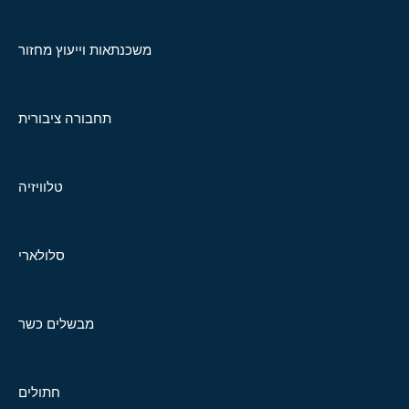
משכנתאות וייעוץ מחזור
תחבורה ציבורית
טלוויזיה
סלולארי
מבשלים כשר
חתולים