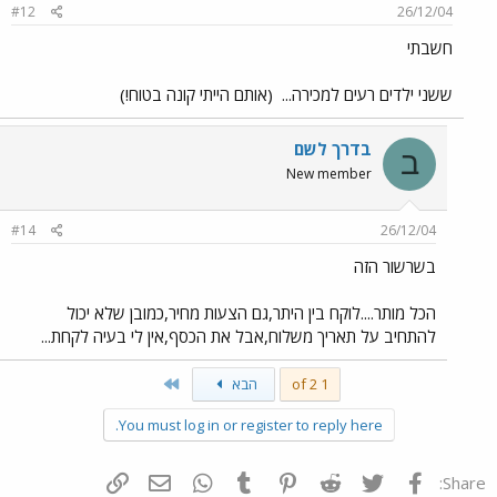
#12
26/12/04
חשבתי
ששני ילדים רעים למכירה...
(אותם הייתי קונה בטוח!)
בדרך לשם
ב
New member
#14
26/12/04
בשרשור הזה
הכל מותר....לוקח בין היתר,גם הצעות מחיר,כמובן שלא יכול
להתחיב על תאריך משלוח,אבל את הכסף,אין לי בעיה לקחת...
Last
1 of 2
הבא
You must log in or register to reply here.
פייסבוק
Twitter
Reddit
Pinterest
Tumblr
WhatsApp
דואר אלקטרוני
הוסף קישור
Share: