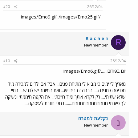
#20
26/12/04
../images/Emo9.gif../images/Emo25.gif
R a c h e li
R
New member
#10
26/12/04
יום בפורום......./images/Emo6.gif
מאריך לי ימים כי מביא לי מתיחת פנים... אבל אם ילדים למכירה מיד
מכניסה למגירה..... הרבה דברים יש... ואת המיותר יש לגרש.... בחיי
שלא שתיתי.... רק לקרא אותך ומיד חייכתי... את הקפה חיממתי ונשיקה
לך פיזרתי חחחחחחחחחחחחח....... רחלי חוזרת לעיסוקה....
נקלעת למטרה
נ
New member