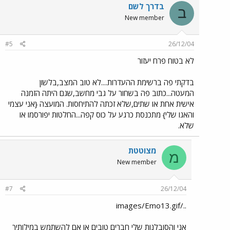
בדרך לשם
ב
New member
#5
26/12/04
לא בטוח פרח יעזור
בדקתי פה ברשימת ההעדרות....לא טוב המצב,בלשון
המעטה...כתוב פה בשחור על גבי מחשב,שגם היתה הזמנה
אישית אחת או שתים,שלא זכתה להתיחסות. המועצה {אני עצמי
והאגו שלי} מתכנסת כרגע על כוס קפה...החלטות יפורסמו או
שלא.
מצוטטת
מ
New member
#7
26/12/04
../images/Emo13.gif
אני והסובלנות שלי חברים טובים או אם להשתמש במילותיך