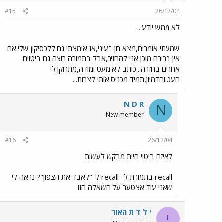
#15
26/12/04
לא ממש יודע...
שמעתי אומרים,מצא חן בעיני,אז אימצתי גם ללכסיקון שלי.אם
אין ברירה מוכן אני להחזיר,אבל בתמורה רוצה גם ביטוים
אחרים בחזרה...כותב לא מעט ומודה,מתרוקן לי
העט.והדמיון,תמיד מכניס אותי לצרות...
N D R
N
New member
#16
26/12/04
לאיזה ביטוי היית מבקש לעשות
recall בתמורת ל- recall ל-"לאבד את הצפון"? נראה לי
שאני עוד אצטער על השאלה הזו
י ל ד ת האור
י