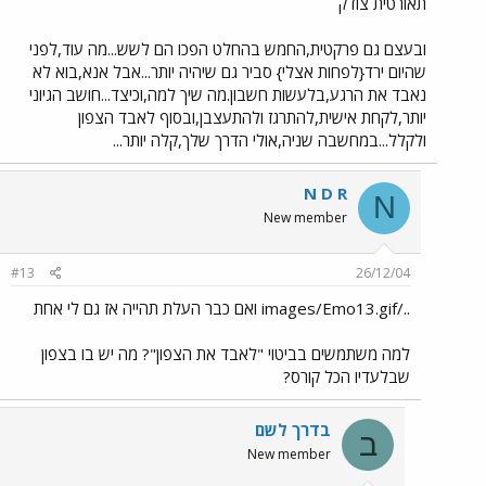
תאורטית צודק
ובעצם גם פרקטית,החמש בהחלט הפכו הם לשש...מה עוד,לפני
שהיום ירד{לפחות אצלי} סביר גם שיהיה יותר...אבל אנא,בוא לא
נאבד את הרגע,בלעשות חשבון.מה שיך למה,וכיצד...חושב הגיוני
יותר,לקחת אישית,להתרגז ולהתעצבן,ובסוף לאבד הצפון
ולקלל...במחשבה שניה,אולי הדרך שלך,קלה יותר...
N D R
N
New member
#13
26/12/04
../images/Emo13.gif ואם כבר העלת תהייה אז גם לי אחת
למה משתמשים בביטוי "לאבד את הצפון"? מה יש בו בצפון
שבלעדיו הכל קורס?
בדרך לשם
ב
New member