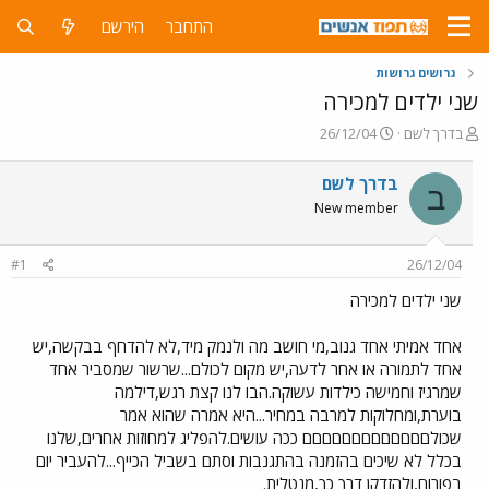
התחבר
הירשם
גרושים גרושות
שני ילדים למכירה
פ
פ
בדרך לשם
26/12/04
ו
ו
ת
ר
בדרך לשם
ב
ח
ס
New member
ה
ם
נ
ב
ו
ת
#1
26/12/04
ש
א
א
ר
שני ילדים למכירה
י
ך
אחד אמיתי אחד גנוב,מי חושב מה ולנמק מיד,לא להדחף בבקשה,יש
אחד לתמורה או אחר לדעה,יש מקום לכולם...שרשור שמסביר אחד
שמרגיז וחמישה כילדות עשוקה.הבו לנו קצת רגש,דילמה
בוערת,ומחלוקות למרבה במחיר...היא אמרה שהוא אמר
שכולםםםםםםםםםםםםם ככה עושים.להפליג למחוזות אחרים,שלנו
בכלל לא שיכים בהזמנה בהתגנבות וסתם בשביל הכייף...להעביר יום
בפורום,ולהזדקן דרך כך,מנטלית.