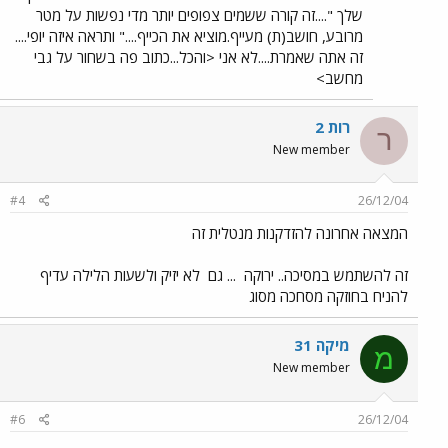
שלך "....זה קורה ששמים צפופים יותר מדי נפשות על מטר
מרובע, חושב(ת) מעייף.מוציא את הכייף...." ותראה איזה יופי....
זה אתה שאמרת....לא אני <והכל...כתוב פה בשחור על גבי
מחשב>
רות 2
ר
New member
#4
26/12/04
המצאה אחרונה להזדקנות מנטלית זה
זה להשתמש במסיכה.. ירוקה
... גם
לא יזיק ולשעות הלילה עדיף
להניח בחוזקה מסחכה מסוג
מיקה 31
מ
New member
#6
26/12/04