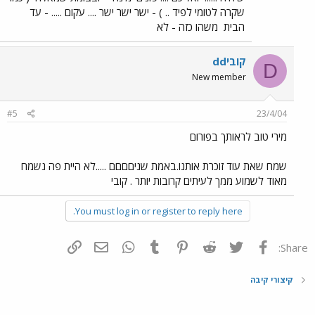
שקרה לטומי לפיד .. ) - ישר ישר ישר .... עקום ..... - עד
הבית
משהו כזה - לא
ddקובי
D
New member
#5
23/4/04
מירי טוב לראותך בפורום
שמח שאת עוד זוכרת אותנו.באמת שניםםםם .....לא היית פה נשמח
מאוד לשמוע ממך לעיתים קרובות יותר . קובי
You must log in or register to reply here.
פייסבוק
Twitter
Reddit
Pinterest
Tumblr
WhatsApp
דואר אלקטרוני
הוסף קישור
Share:
קיצורי קיבה