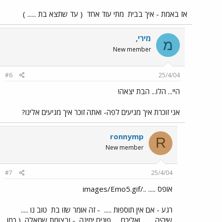
אז באמת - איך בבית
מתי עוד אחד
( עד שתצא בת ...... )
מירי,
מ
New member
#6
25/4/04
היי... הלו... הבת יצאה!
אני זוכרת איך מגיעים לפה- ואתה זוכר איך מגיעים אלינו?
ronnymp
R
New member
#7
25/4/04
אופס ..... ../images/Emo5.gif
רגע - אם אין תוספות .....
- זה אומר שזו בת
טוב נו .....
שיהיה ......
ואליכם .... פונים ימינה
- ובצומת שמאלה
( כמו