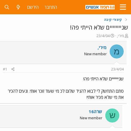
התחבר
הירשם
קיצורי קיבה
שניייייייים שלא הייתי פה!
פ
פ
מירי,
23/4/04
ו
ו
ת
ר
מירי,
מ
ח
ס
New member
ה
ם
נ
ב
ו
ת
#1
23/4/04
ש
א
א
ר
שניייייייים שלא הייתי פה!
י
ך
סתם התחשק לי לבוא להגיד שלום לכ מי שעוד זוכר אותי. ונעים להכיר
את מי שלא מכיר אותי!
שרה16
ש
New member