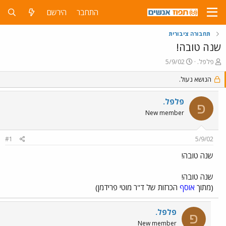
התחבר
הירשם
תחבורה ציבורית
שנה טובה!
פ
פ
פלפל.
5/9/02
ו
ו
ת
ר
הנושא נעול.
ח
ס
ה
ם
פלפל.
פ
נ
ב
New member
ו
ת
ש
א
א
ר
#1
5/9/02
י
ך
שנה טובה!
שנה טובה!
(מתוך
אוסף
הכרזות של ד"ר מוטי פרידמן)
פלפל.
פ
New member