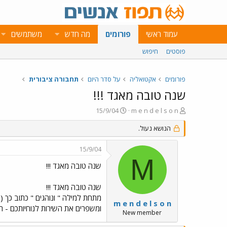
עמוד ראשי
פורומים
מה חדש
משתמשים
פוסטים
חיפוש
פורומים
אקטואליה
על סדר היום
תחבורה ציבורית
שנה טובה מאגד !!!
פ
פ
15/9/04
m e n d e l s o n
ו
ו
ת
הנושא נעול.
ר
ח
ס
ה
ם
15/9/04
נ
ב
M
ו
ת
שנה טובה מאגד !!!
ש
א
א
ר
שנה טובה מאגד !!!
י
מתחת למילה " ונוהגים " כתוב כך (
ך
m e n d e l s o n
ומשפרים את השירות לנוחיותכם - ה
New member