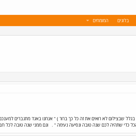
בלוגים
המומחים
 בגלל שבצילום לא רואים את זה כל כך ברור ) " אנחנו באגד מתגברים למענכם ק
כל כדי שתהיה לכם שנה טובה ונסיעה נעימה " .
וגם ממני שנה טובה לכל חבר