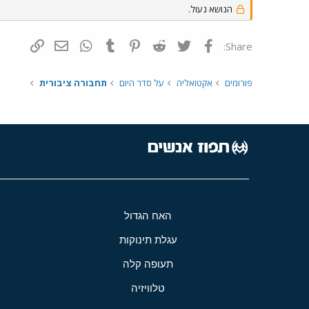
הנושא נעול.
פייסבוק
Twitter
Reddit
Pinterest
Tumblr
WhatsApp
דואר אלקטרונ
הוסף קי
Share:
פורומים
אקטואליה
על סדר היום
תחבורה ציבורית
האח הגדול
עגלת תינוקות
תעופה קלה
טלוויזיה