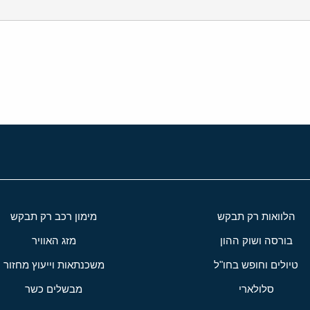
י
שור
הלוואות רק תבקש
מימון רכב רק תבקש
בורסה ושוק ההון
מזג האוויר
טיולים וחופש בחו"ל
משכנתאות וייעוץ מחזור
סלולארי
מבשלים כשר