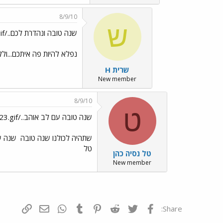
8/9/10
ש
שנה טובה ונהדרת לכם../images/Emo140.gif
נפלא להיות פה איתכם...ולל
שרית H
New member
8/9/10
ט
שנה טובה עם לב אוהב../images/Emo23.gif
שתהיה לכולנו שנה טובה
שנה ש
טל
טל נסיה כהן
New member
פייסבוק
Twitter
Reddit
Pinterest
Tumblr
WhatsApp
דואר אלקטרונ
הוסף קי
Share: