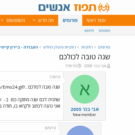
עמוד ראשי
פורומים
מה חדש
משתמשים
פוסטים
חיפוש
פורומים
רוחניות
רוחניות והעידן החדש
העבודה - ביירון קייטי
שנה טובה לכולכם
פ
פ
אבי בכר 2005
7/9/10
ו
ו
ת
ר
7/9/10
ח
ס
א
שנה טובה לכולכם ../images/Emo24.gif
ה
ם
נ
ב
ו
ת
שתהיה לכם שנה מתוקה כמו
ב-
שנ
ש
א
ואני נהנה לכתוב ולקרוא בו, תודה ב
אבי בכר 2005
א
ר
י
New member
ך
8/9/10