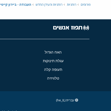
פורומים
רוחניות
רוחניות והעידן החדש
העבודה - ביירון קייטי
האח הגדול
עגלת תינוקות
תעופה קלה
טלוויזיה
עברית (he_IL)