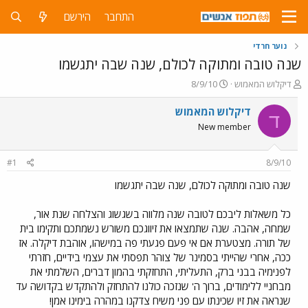
התחבר
הירשם
נוער חרדי
שנה טובה ומתוקה לכולם, שנה שבה יתגשמו
פ
פ
דיקלוש המאמוש
8/9/10
ו
ו
ת
ר
דיקלוש המאמוש
ד
ח
ס
New member
ה
ם
נ
ב
ו
ת
#1
8/9/10
ש
א
א
ר
שנה טובה ומתוקה לכולם, שנה שבה יתגשמו
י
ך
כל משאלות ליבכם לטובה שנה מלווה בשגשוג והצלחה שנת אור,
שמחה, אהבה. שנה שתמצאו את זיווגכם משורש נשמתכם ותקימו בית
של תורה. מצטערת אם אי פעם פגעתי פה במישהו, אוהבת דיקלה. אז
ככה, אחרי שהייתי בסמינר של צוהר תפסתי את עצמי בידיים, חזרתי
לפנימיה בבני ברק, התעליתי, התחזקתי בהמון דברים, השלמתי את
מבחניי ללימודים, ברוך ה' שנזכה כולנו להתחזק ולהתקדש בקדושה עד
שנראה את זיו שכינתו עם פני משיח צדקנו במהרה בימינו אמן!