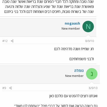
שנה טובה ומתוקה לכל חברי הפורום שנת בריאות ואושר שנה טובה
ומאושרת שנת בריאות שנת של שפע והצלחה שנה שלווה ורגועה
שנה של בשורות טובות, חיוכים רבים ושמחות לכם ולכל בני ביתכם
nogaash
N
New member
#12
8/9/10
חג שמייח ושנה מדהימה לכם
ולבני משפחותיכם
נומלה
נ
New member
#9
8/9/10
ואנחנו רוצים להפגש עם כולכם כאן
גם בשנה הבאה ואם לחזור על דברי מיכל "נעמתם לנו מאוד"