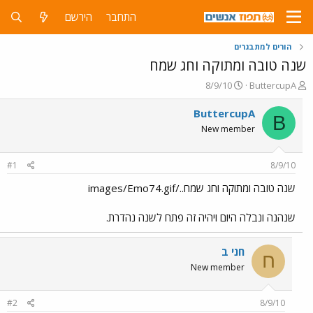
התחבר
הירשם
הורים למתבגרים
שנה טובה ומתוקה וחג שמח
פ
פ
8/9/10
ButtercupA
ו
ו
ת
ר
ButtercupA
B
ח
ס
New member
ה
ם
נ
ב
ו
ת
#1
8/9/10
ש
א
א
ר
שנה טובה ומתוקה וחג שמח../images/Emo74.gif
י
ך
שנהנה ונבלה היום ויהיה זה פתח לשנה נהדרת.
חני ב
ח
New member
#2
8/9/10