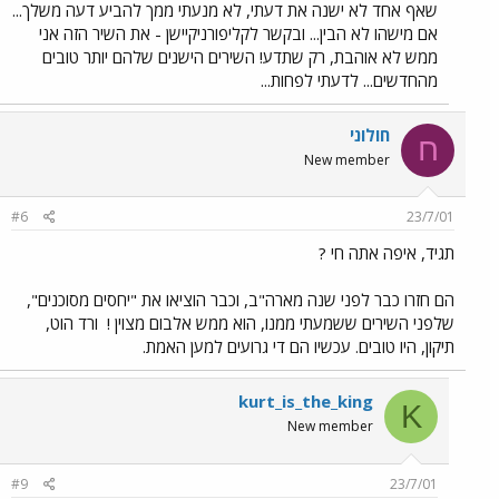
שאף אחד לא ישנה את דעתי, לא מנעתי ממך להביע דעה משלך...
אם מישהו לא הבין... ובקשר לקליפורניקיישן - את השיר הזה אני
ממש לא אוהבת, רק שתדע! השירים הישנים שלהם יותר טובים
מהחדשים... לדעתי לפחות...
חולוני
ח
New member
#6
23/7/01
תגיד, איפה אתה חי ?
הם חזרו כבר לפני שנה מארה"ב, וכבר הוציאו את "יחסים מסוכנים",
שלפני השירים ששמעתי ממנו, הוא ממש אלבום מצוין !
ורד הוט,
תיקון, היו טובים. עכשיו הם די גרועים למען האמת.
kurt_is_the_king
K
New member
#9
23/7/01