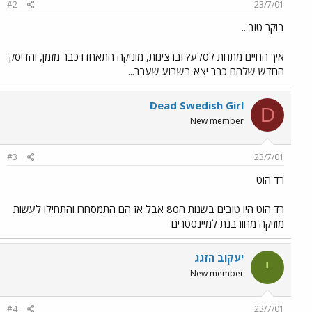
#2
23/7/01
בוקר טוב...
איך החיים מתחת לסלע? וברצינות, מוניקה התאחדו כבר מזמן, והדיסק
החדש שלהם כבר יצא בשבוע שעבר...
Dead Swedish Girl
D
New member
#3
23/7/01
רד הוט
רד הוט היו טובים בשנות ה80 אבל אז הם התמסחרו והתחילו לעשות
מוזיקה מחורבנת למיינסטרים
יעקוב הזגג
י
New member
#4
23/7/01