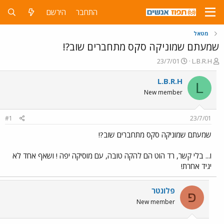
התחבר
הירשם
מטאל
שמעתם שמוניקה סקס מתחברים שוב?!
פ
פ
23/7/01
L.B.R.H
ו
ו
ת
ר
L.B.R.H
L
ח
ס
New member
ה
ם
נ
ב
ו
ת
#1
23/7/01
ש
א
א
ר
שמעתם שמוניקה סקס מתחברים שוב?!
י
ך
ו... בלי קשר, רד הוט הם להקה טובה, עם מוסיקה יפה ! ושאף אחד לא
יגיד אחרת!
פלונטר
פ
New member