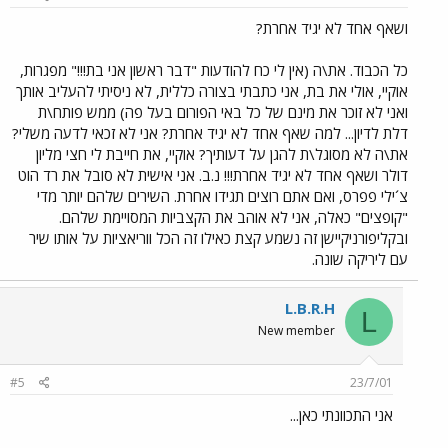
ושאף אחד לא יגיד אחרת?
כל הכבוד. את\ה (אין לי כח להודעות "דבר ראשון אני בת!!!" מפגרות,
אוקיי, אולי את בת, אני כתבתי בצורה כללית, לא ניסיתי להעליב אותך
ואני לא זוכר את מינם של כל באי הפורום בעל פה) ממש פותח\ת
דלת לדיון... למה שאף אחד לא יגיד אחרת? אני לא זכאי לדעה משלי?
את\ה לא מסוגל\ת להגן על דעותיך? אוקיי, את חייבת לי חצי מליון
דולר ושאף אחד לא יגיד אחרת!!! נ.ב. אני אישית לא סובל את רד הוט
צ´ילי פפרס, ואם אתם רוצים תגידו אחרת. השירים שלהם יותר מדי
"קופצים" כאלה, אני לא אוהב את הקצביות המסויימת שלהם.
ובקליפורניקיישן זה נשמע קצת כאילו זה הכל ווריאציות על אותו שיר
עם ליריקה שונה.
L.B.R.H
L
New member
#5
23/7/01
אני התכוונתי כאן...