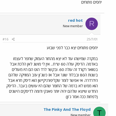
יחסים פתוחים
red hot
R
New member
#16
25/7/01
יחסים פתוחים יצא כבר לפני שבוע
במקרה שמישהו עוד לא יצא מהחור העמוק שחפר לעצמו
באדמה. הדיסק עולה 60 ש"ח... אין לי מושג לאן הלכת אבל
בטוואר רקורד זה עולה 60. ובקשר לרד הוט הם היו מעולים
בשנות ה80 ובבלוד שוגר אבל אז כשג´ון עזב המוזיקה שלהם
הידרדרה. אי אפשר לומר שקליפורניקיישן הוא דיסק חרא אבל
הוא ממש לא ברמה של החומר שהם היו עושים בעבר.. הדיסק
החדש שייצא שלהם יהיה יותר פאנקי ודומה לדיסקים הישנים
(לפחות ככה אמר ג´ון)
The Pinky And The Floyd
T
New member