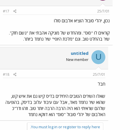
#17
25/7/01
נכון, יהלי סובול הוציא אלבום סולו
קוראים לו "סוס". ומהחדש של מוניקה אהבתי את "גשם חזק".
שיר בהחלט טוב. וגם "מלכת היופי" שיר נחמד ביותר.
untitled
U
New member
#18
25/7/01
חבל
שאלו השירים הטובים היחידים בדיס קיש גם את איש קש,
שהוא שיר נחמד מאד, אבל עם עיבוד עלוב בדיסק. בהופעה
שלהם שראיתי הוא היה הרבה הרבה יותר טוב. וזהו ודר"כ
האלבום של יהלי סובול "סוס" הוא דווקא נחמד
You must log in or register to reply here.