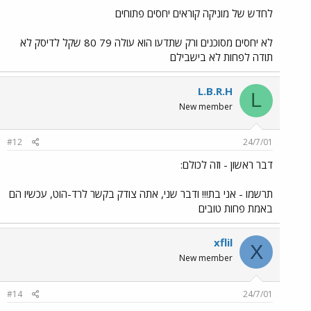
לחדש של מוניקה קוראים יחסים פתוחים
לא יחסים מסוכנים ורק שתדעו הוא עולה 79 80 שקל לדיסק לא
תודה לפחות לא בישבילם
L.B.R.H
L
New member
#12
24/7/01
דבר ראשון - וזה לכולם:
תרשמו - אני בת!!! ודבר שני, אתה צודק בקשר לרד-הוט, עכשיו הם
באמת פחות טובים
xflil
X
New member
#14
24/7/01