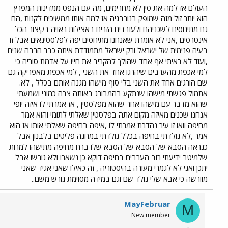
העולם אז למה את סין לא מחרימים, מה עם הנפט ממדינות המפרץ
הוא יותר זול מזה שמופק בנורבגיה אז למה אותו ממשיכים לקנות ,הם
גם מתיחסים לשכניהם ולעובדים הזרים באצילות ראויה בקיצור הכל
אינטרסים ,אני לא אומרת שאנחנו מתיחסים יפה לפלסטינאים אבל זו
בעיה פנימית של ישראל ורק ישראל מתמודדת איתה כבר הרבה שנים
,ועוד לא ראיתי אף אחד שהולך להקריב את חייו על אדמת סוריה כי
למי אכפת מהערבים שיהרגו אחד את השני , למי אכפת מאפריקה גם
שם הורגים אחד את השני בלי סוף מישהו מגנה אותם בכלל , לא.
אתמול פגשתי מישהו שנתקע בהמבורג באותה צרה כמוני ושמעתי
שהוא מדבר עם מישהו אחר שהוא מפלסטין , אז אמרתי לו איזה יופי
אנחנו שכנים מאיזה מקום אתה בפלסטין שאלתי לתומי והוא אמר
מחיפה וואו זו עיר נהדרת אמרתי לו ,איפה בחיפה שאלתי אותו אז הוא
אמר ,לא נולדתי בחיפה בכלל נולדתי במחנה פליטים בלבנון אבל
כנראה הסבא של הסבא של הסבא שלו ברח מחיפה מתישהו למרות
שלמיטב ידיעתי רוב הערבים בחיפה דוקא כן נשארו ולא גורשו אבל
יתכן ואני לא לגמרי מעורה בהיסטוריה , זה כאילו שאני אגיד שאני
מוורשה כי אבא שלי נולד שם וגם במידה מסוימת גורש משם..
MayFebruar
M
New member