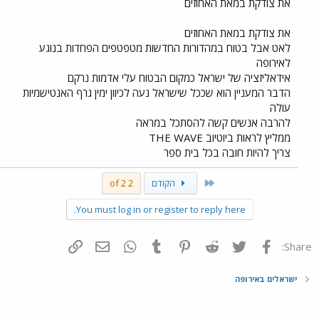
את צודקת במאת האחוזים
את צודקת במאת האחוזים
לאט אבל בטוח במהדורות החדשות מטפטפים הפחדות בנוגע
לאירופה
אידאליזציה של ישראל כמקום הבטוח עלי אדמות נרקם
הדבר המעניין הוא שככל שישראל נעה לכיוון ימין גרף האנטישמיות
עולה
להרבה אנשים קשה להסתכל במראה
ממליץ לראות ביוטיוב THE WAVE
צריך להיות חובה בכל בית ספר
First
הקודם
2 of 2
You must log in or register to reply here.
פייסבוק
Twitter
Reddit
Pinterest
Tumblr
WhatsApp
דואר אלקטרוני
הוסף קישור
Share:
ישראלים באירופה