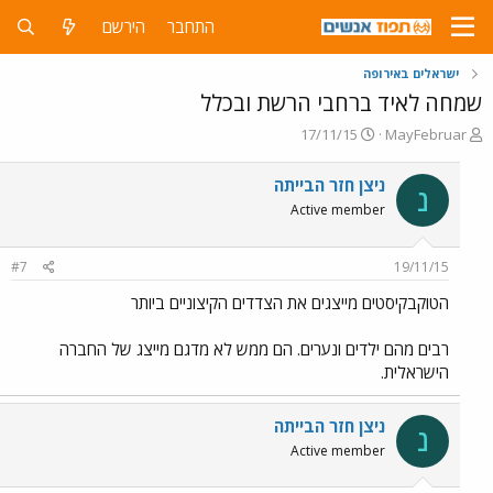
התחבר
הירשם
ישראלים באירופה
שמחה לאיד ברחבי הרשת ובכלל
פ
פ
17/11/15
MayFebruar
ו
ו
ת
ר
ניצן חזר הבייתה
נ
ח
ס
Active member
ה
ם
נ
ב
ו
ת
#7
19/11/15
ש
א
א
ר
הטוקבקיסטים מייצגים את הצדדים הקיצוניים ביותר
י
ך
רבים מהם ילדים ונערים. הם ממש לא מדגם מייצג של החברה
הישראלית.
ניצן חזר הבייתה
נ
Active member