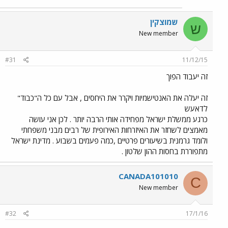
שמוצקין
ש
New member
#31
11/12/15
זה יעבוד הפוך
זה יעלה את האנטישמיות ויקרר את היחסים , אבל עם כל ה"כבוד"
לדאעש
כרגע ממשלת ישראל מפחידה אותי הרבה יותר . לכן אני עושה
מאמצים לשחזר את האיזרחות האירופית של רבים מבני משפחתי
ולומד גרמנית בשיעורים פרטיים ,כמה פעמים בשבוע . מדינת ישראל
מתפוררת בחסות ההון שלטון .
CANADA101010
C
New member
#32
17/1/16