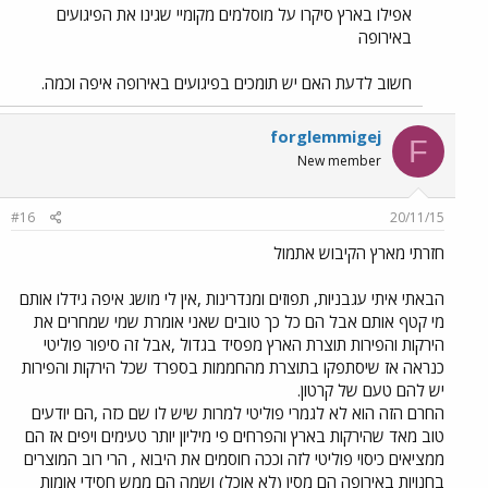
אפילו בארץ סיקרו על מוסלמים מקומיי שגינו את הפיגועים
באירופה
חשוב לדעת האם יש תומכים בפיגועים באירופה איפה וכמה.
forglemmigej
F
New member
#16
20/11/15
חזרתי מארץ הקיבוש אתמול
הבאתי איתי עגבניות, תפוזים ומנדרינות ,אין לי מושג איפה גידלו אותם
מי קטף אותם אבל הם כל כך טובים שאני אומרת שמי שמחרים את
הירקות והפירות תוצרת הארץ מפסיד בגדול ,אבל זה סיפור פוליטי
כנראה אז שיסתפקו בתוצרת מהחממות בספרד שכל הירקות והפירות
יש להם טעם של קרטון.
החרם הזה הוא לא לגמרי פוליטי למרות שיש לו שם כזה ,הם יודעים
טוב מאד שהירקות בארץ והפרחים פי מיליון יותר טעימים ויפים אז הם
ממציאים כיסוי פוליטי לזה וככה חוסמים את היבוא , הרי רוב המוצרים
בחנויות באירופה הם מסין (לא אוכל) ושמה הם ממש חסידי אומות