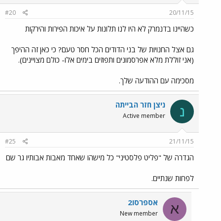
#20
20/11/15
כשהיינו בדנמרק לא היו לנו תלונות על איכות הפירות והירקות
גם אצל החנויות של בני הדודים הכל חסר טעם? כי כאן זה ההיפך
(אני זוללת מלא אפרסמונים ותפוזים בימים אלו- כולם מצויינים).
מסכימה עם ההודעה שלך.
ניצן חזר הבייתה
נ
Active member
#25
21/11/15
הגדרה של "פליט פלסטיני" כל מישהו שאחד מאבות אבותיו גר שם
לפחות שנתיים.
אספרסו2
א
New member