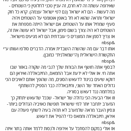
שאירופה עשתה זה לא חרם, זה עניין טכני לחלוטין כי השטחים -
מה לעשות - הם לא ישראל (גם לפי ישראל עצמה). קרא כל חוק
ישראלי ותראה שהוא לא חל באופן אוטומטי על השטחים ויהיה
סעיף שמחיל אותו על השטחים. אם ישראל הייתה מספחת את
השטחים לא היה צורך בשום סימון, אבל ישראל לא עושה את זה,
אז צריך לסמן את המוצרים כי עובדתית הם לא מגיעים מישראל.
&nbsp
אותו דבר עם מה שהשרה השבדית אמרה. הדברים סולפו ועוותו ע"י
התקשורת הישראלית (ה"שמאלנית" כמובן).
&nbsp
לבסוף אתה חושף את הבורות שלך לגבי מה שקורה באזור שבו
אתה חי. אז אולי לא ידעת אבל החמאס, החיזבאללה ואיראן הם
דווקא שיעים בניגוד לדעאש הסונים, מה שהופך אותם לאויבים הכי
גדולים האחד של השני, וחיזבאללה כבר הספיק להשתתף
במלחמה נגד דעאש בסוריה.
וזו אולי הבעיה הכי גדולה של ישראל- שככל שדעאש יתחזק כך
המערב יתחבר יותר למי שישראל תופשת כאויביה הגדולים ביותר-
ונסיון העבר מראה שלמערב לא תהיה בעיה לשתף פעולה עם
איראן, חיזבאללה וחמאס כדי להפיל את דעאש.
&nbsp
אז אולי במקום להסתכל על אירופה ולנסות ללמד אותה בתור איזה