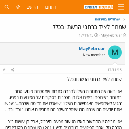
התחבר
הירשם
ישראלים באירופה
שמחה לאיד ברחבי הרשת ובכלל
פ
פ
17/11/15
MayFebruar
ו
ו
ת
ר
MayFebruar
M
ח
ס
New member
ה
ם
נ
ב
ו
ת
#1
17/11/15
ש
א
א
ר
שמחה לאיד ברחבי הרשת ובכלל
י
ך
אני רואה את התגובות האלו להרבה כתבות שמסקרות פיגועי טרור
במיוחד באירופה ובימים אלו הן מככבות בסיקורים על הפיגועים בפריז.
'מגיע לאירופאים האנטישמים האלו!' 'שיאכלו את הדיסה שלהם...' 'עכשו
אתם יודעים מה אנחנו מרגישים!' 'העיקר הם מחרימים אותנו...' וכד' וכד'...
אני מבינה שההודעות האלו מגיעות מכעס ותיסכול, אבל הן עושות כ"כ
הרבה נזק. אחרי הפיגועים בנורבגיה (קיץ 2011) היו עיתונים סקנדינבים