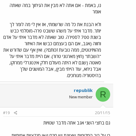
נו, באמת - אם אתה לא מבין את הגיחוך במה שאתה
אומר
ולא הבנת את כל מה שרשמתי, אז אין לי מה לומר לך
יותר. מדבר איתי על משהו ששבט פרה-מוסלמי כבש
בשנת 700 לספירה. טוב שאתה לא מדבר איתי על אדם
וחווה (אגב, אם הם בעצמם כבשו את האיזור
מהוויזיגוטים, ממה נובעת זכותם?). ואין אף עם שדורש את
"השבתו" (חוץ מארגוני טרור). אם היית מדבר איתי על
סאוטה (שגם לא היתה מעולם חלק אינטגרלי ממרוקו,
אבל ניחא, עוד הייתי מבין), אבל המושגים שלך
בהיסטוריה מגוחכים.
republik
R
New member
#19
20/11/15
גם בחצי השני אגב אתה מדבר שטויות
כי על רוב המקומות שציינת יש חרם ו/או סנקציות אמיתיות.