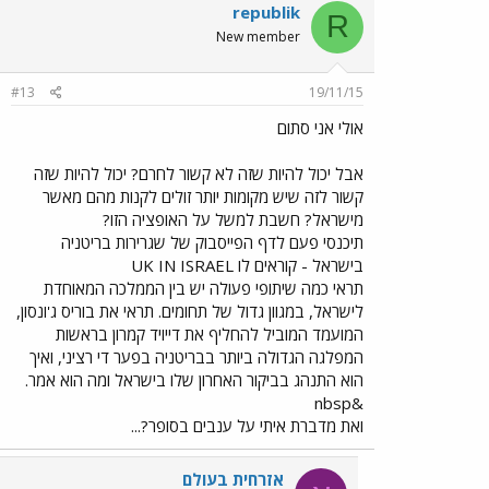
republik
R
New member
#13
19/11/15
אולי אני סתום
אבל יכול להיות שזה לא קשור לחרם? יכול להיות שזה
קשור לזה שיש מקומות יותר זולים לקנות מהם מאשר
מישראל? חשבת למשל על האופציה הזו?
תיכנסי פעם לדף הפייסבוק של שגרירות בריטניה
בישראל - קוראים לו UK IN ISRAEL
תראי כמה שיתופי פעולה יש בין הממלכה המאוחדת
לישראל, במגוון גדול של תחומים. תראי את בוריס ג'ונסון,
המועמד המוביל להחליף את דייויד קמרון בראשות
המפלגה הגדולה ביותר בבריטניה בפער די רציני, ואיך
הוא התנהג בביקור האחרון שלו בישראל ומה הוא אמר.
&nbsp
ואת מדברת איתי על ענבים בסופר?...
אזרחית בעולם