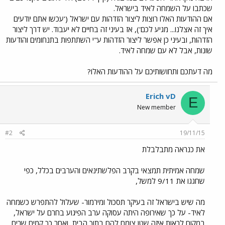
שכתבו על השמחה לאיד בישראל.
אם ההודעות האלו רוצות ליצור הזדהות עם ישראל ('עכשו אתם יודעים
איך זה אצלנו... מגיע לכם'), אז בעיני זה בחיים לא יעבוד. יש דרך ליצור
הזדהות, ובעיני כן אפשר ליצור הזדהות ע"י השתתפות בתנחומים והודעות
שונות, אבל לא עם שמחה לאיד.
מה דעתכם ותחושותיכם על ההודעות האלו?
Erich vD
E
New member
#2
19/11/15
את כנראה מתבלבלת
שמחה אמיתית תמצאי בקרב הפלשתינאים והערבים בכלל, כפי
שחגגו את 9/11 למשל,
מה שיש בישראל זה בעיקר תסכול ומירמור- שעלול להתפרש כשמחה
לאיד- על כך שאירופה היתה עסוקה ערב הפיגוע בחרם על ישראל,
במקום לראות איזה שטן צומח להם בתוך הבית, ואחר כך קמים שרים