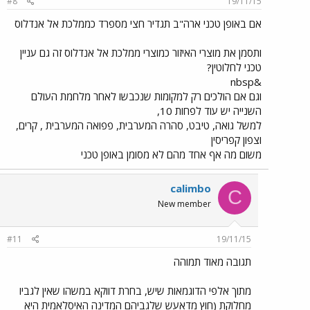
#8
19/11/15
אם באופן טכני ארה"ב תגדיר חצי מספרד כממלכת אל אנדלוס
ותסמן את מוצרי האיזור כמוצרי ממלכת אל אנדלוס זה גם עניין
טכני לחלוטין?
&nbsp
וגם אם הולכים רק למקומות שנכבשו לאחר מלחמת העולם
השנייה יש עוד לפחות 10,
למשל גואה, טיבט, סהרה המערבית, פפואה המערבית , קרים,
וצפון קפריסין
משום מה אף אחד מהם לא מסומן באופן טכני
calimbo
C
New member
#11
19/11/15
תגובה מאוד תמוהה
מתוך אלפי הדוגמאות שיש, בחרת דווקא במשהו שאין לגביו
מחלוקת (חוץ מדאעש שלגביהם המדינה האיסלאמית היא