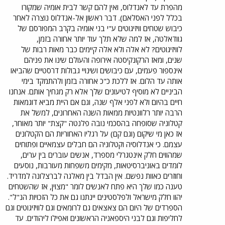
מהפרת עד לאנדלוס, ואין להם קשר לבית אומיה שמקורו
בכלל לפני האסלאם). דבר ראשון אל-אנדלוס נוצרה לאחר
כיבוש שטחים וויזיגוטים ע"י בני אומיה בקרב המפורסם של
גוודאלטה, אז למה שלא תלך עוד יותר אחורה בזמן,
לוויזיגוטים? לא אלה ולא אלה קיימים כבר מאות רבות של
שנים, ומאז הרקונקיסטה אירופה והעולם שינו את פניהם
אינספור פעמים, עם כיבושים ושינויי גבולות דרסטיים שהביאו
אותה עד הלום. אז ללכת כ"כ אחורה בזמן ולהתמקד בימי
הביניים לא מוסיף לטיעונים שלך אלא רק מגחיך אותם. אנחנו
חיים בהיום ולא לפני אלף שנה, וגם אם היית מביא דוגמאות
הרבה יותר רלוונטיות ממאות השנה האחרונים, למשל את
קטלוניה שסופחה בהסכמי נובה פלנטה "קצת" יותר מאוחר,
אז כאן מי שיקום (וגם קם) על רגליו האחוריות הם הקטלונים
עצמם. כי אנדלוסיה וקטלוניה הם חבלים עצמאיים ופתוחים
שמהווים חלק אינטגרלי מספרד, אנשים עוברים בין ערים,
לומדים באוניברסיטאות, מקימים משפחות מעורבות, נוסעים
וחוזרים כאוות נפשם. אין הבדל בין מאלגה לברצלונה למדריד.
טענה כמו שלך היא פתח לאנשים לומר "מצוין, אז שהשטחים
יהוו חלק מישראל ולפלסטינים יינתנו גם את כל הזכויות הנ"ל".
הספרדים של היום הם צאצאים גם לרומאים וגם לוויזיגוטים וגם
לחליפות וגם לבני היספאניה הראשונים ואפילו ליהודים. עד