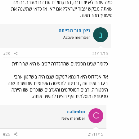
כמה שהם לא יודו בזה, הם קתולים עם דם מעורב. זה מה
שאתה מבקש עבור ישראל? אם לא, אז כדאי שתשנה את
טיעוניך מהר מאוד.
ניצן חזר הבייתה
נ
Active member
#23
21/11/15
כלומר שנינו מסכימים שההגדרה לכיבוש היא שרירותית
אל אנדלוס היא דוגמא למקום שגם היה בשלטון ערבי
בעבר ואינו עוד, ובניגוד לתפיסה האירופית שחושבת שזה
היסטוריה, רבים המוסלמים והערבים שזוכרים שזו הייתה
טריטוריה מוסלמית ואף רוצים להשיב אותה.
calimbo
C
New member
#26
21/11/15