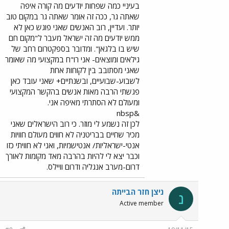
בעיניי כמה שפחות יודעים מה קורה איפה
שאתה גר, ככה זה אומר שאתה גר במקום טוב
יותר. ועדיין, רוב האנשים שאני פוגש כאן לא
ממש יודעים מה זה ישראל מעבר ל"מקום חם
שיש בו בלגאן". ומדובר בספקטרום רחב של
גילאים ומוצאים- אני רו"ח במקצועי מה שאומר
שאני מסתובב בין לקוחות אחת
לשבוע-שבועיים, ובשנתיים+ שאני עובד כאן
פגשתי הרבה מאות אנשים בהקשר המקצועי
ומעולם לא הסתרתי מאיפה אני.
&nbsp
לכן זה נשמע לי מוזר. כי רוב הישראלים שאני
מכיר שחיים בבריטניה לא חווים מעולם חוויות
אנטי-ישראליות/ אנטישמיות, ואני לא חוויתי כזו
וכבר יצא לי להיות בהרבה מאד מקומות לאורך
דרום-מערב אנגליה ודרום וויילס.
ניצן חזר הבייתה
נ
Active member