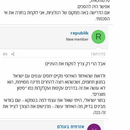
פלסתינאית,
אפשר היה להסכים.
אם הדרישה באה ממקום של רגולציות, אני לוקחת בחזרה את אי
הסכמתי.
republik
R
New member
#6
19/11/15
אבל הרי רק צריך לפקוח את העיניים
ולראות שהאיחוד האירופי מקיים יחסים ענפים עם ישראל
במגוון תחומים, ושכשהוא רוצה להחרים מדינה מסויימת, הוא
לא עושה את זה בדרכים עקיפות ועקלקלות כמו "סימון
מוצרים".
בתור ישראלי, הייתי שואל את עצמי למה בטמקא - שם בוודאי
מבינים בדיוק מה האיחוד עשה - מרגישים את הצורך לצייר את
זה ככה.
אזרחית בעולם