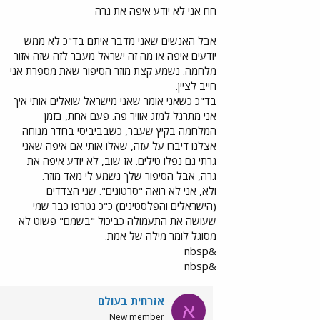
חח אני לא יודע איפה את גרה
אבל האנשים שאני מדבר איתם בד"כ לא ממש
יודעים איפה או מה זה ישראל מעבר לזה שזה אזור
מלחמה. נשמע קצת מוזר הסיפור שאת מספרת אני
חייב לציין.
בד"כ כשאני אומר שאני מישראל שואלים אותי איך
אני מתרגל למזג אוויר פה. פעם אחת, בזמן
המלחמה בקיץ שעבר, כשבביביסי בחדר מנוחה
אצלנו דיברו על עזה, שאלו אותי אם איפה שאני
גרתי גם נפלו טילים. אז שוב, לא יודע איפה את
גרה, אבל הסיפור שלך נשמע לי מאד מוזר.
ולא, אני לא רואה "סרטונים". שני הצדדים
(הישראלים והפלסטינים) כ"כ נטרפו כבר שמי
שעושה את התעמולה כביכול "בשמם" פשוט לא
מסוגל לומר מילה של אמת.
&nbsp
&nbsp
אזרחית בעולם
א
New member