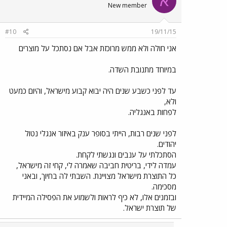
א
New member
#10
19/11/15
אני חולה ולא ממש מרוכזת אבל אם נסתכל על מוצרים
במיוחד מתנובת השדה.
עד לפני כשבע שנים היה יבוא קבוע מישראל, והיום כמעט
ולא,
לפחות באנגליה.
לפני שנים רבות, הייתי בסופר ענק באיזור אנגלי נטול
יהודים.
הסתכלתי על ענבים ונגשתי לקחת.
עמדה לידי, בריטית חביבה שאמרה לי, קחי זה מישראל,
כל התוצרת מישראל מצויינת. השבתי לה בחיוך, ובאני
מסכימה.
ובזמנים אלו, לא כיף לראות ולשמוע את הפסילה המיידית
של תוצרת ישראל.