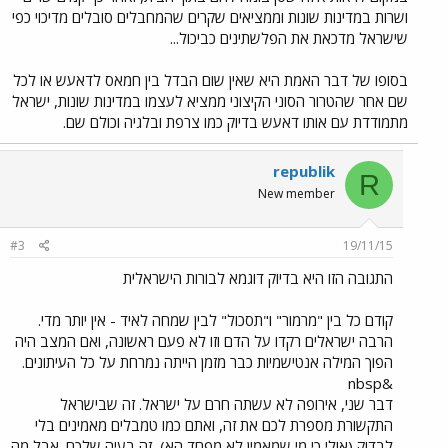
ושרות במדינות שונות וממציאים שקרים שהמחבלים סובלים מדיכוי כפי
שישראל מדכאת את הפלשתינים כביכול...
בסופו של דבר האמת היא שאין שום הבדל בין חמאס לדאעש או לכל
שם אחר שהטרור הסוני הקיצוני ממציא לעצמו במדינות שונות, ישראל
מתמודדת עם אותו דאעש בדיוק כמו צרפת ובלגיה וכולם שם.
republik
R
New member
#3
19/11/15
התגובה הזו היא בדיוק דוגמא לבורות הישראלית
קודם כל בין "מרמור" ו"תסכול" לבין שמחה לאיד - אין יותר מדי.
הרבה ישראלים רקדו על הדם וזו לא פעם ראשונה, ואם המצב היה
הפוך המילה אנטישמיות כבר מזמן הייתה נמרחת על כל העיתונים.
&nbsp
דבר שני, אירופה לא עשתה חרם על ישראל. זה שבישראל
התקשורת מספרת לכם את זה, ואתם כמו טמבלים מאמינים בלי
לבדוק (אולי כי מי שמאמין לא מפחד הא), זה בעיה שלכם. אבל מה