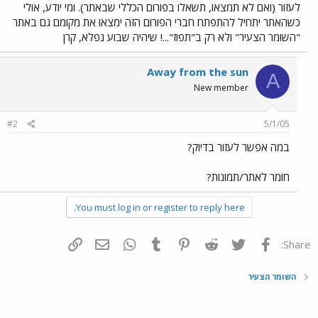
לעזור (ואם לא תמצאו, תשאלו בפורום הכללי שבאתר). ומי יודע, אולי
כשהאתר יתחיל להתפתח חברי הפורום הזה ימצאו את מקומם גם באתר
"השומר הצעיר" ולא רק ב"תפוז"...! שיהיה שבוע נפלא, קרן
Away from the sun
A
New member
#2
5/1/05
במה אפשר לעזור בדיוק?
חומר לאתר/תמונות?
You must log in or register to reply here.
פייסבוק
Twitter
Reddit
Pinterest
Tumblr
WhatsApp
דואר אלקטרוני
הוסף קישור
Share:
השומר הצעיר