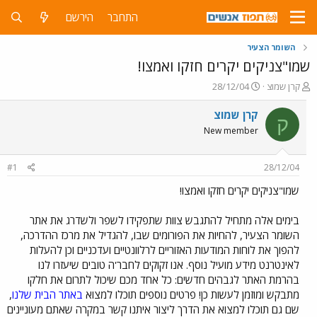
התחבר
הירשם
השומר הצעיר
שמו"צניקים יקרים חזקו ואמצו!
פ
פ
קרן שמוצ
28/12/04
ו
ו
ת
ר
קרן שמוצ
ק
ח
ס
New member
ה
ם
נ
ב
ו
ת
#1
28/12/04
ש
א
א
ר
שמו"צניקים יקרים חזקו ואמצו!
י
ך
בימים אלה מתחיל להתגבש צוות שתפקידו לשפר ולשדרג את אתר
השומר הצעיר, להחיות את הפורומים שבו, להגדיל את מרכז ההדרכה,
להפוך את לוחות המודעות האזוריים לרלוונטיים ועדכניים וכן להעלות
לאינטרנט מידע מועיל נוסף. אנו זקוקים לחבר'ה טובים שיעזרו לנו
בהרמת האתר לגבהים חדשים: כל אחד מכם שיכול לתרום את חלקו
מתבקש ומוזמן לעשות כן! פרטים נוספים תוכלו למצוא
באתר הבית שלנו
,
שם גם תוכלו למצוא את הדרך ליצור איתנו קשר במקרה שאתם מעוניינים