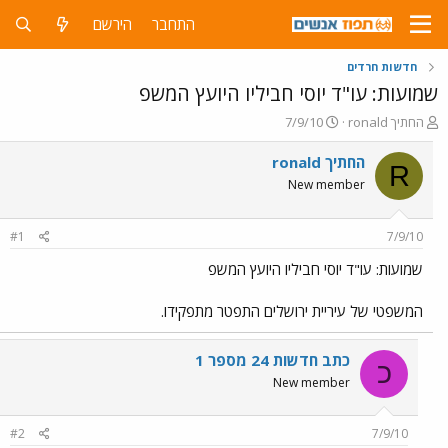
התחבר
הירשם
חדשות חרדים
שמועות: עו"ד יוסי חביליו היועץ המשפ
פ
פ
ronald החתיך
7/9/10
ו
ו
ת
ר
ronald החתיך
R
ח
ס
New member
ה
ם
נ
ב
ו
ת
#1
7/9/10
ש
א
א
ר
שמועות: עו"ד יוסי חביליו היועץ המשפ
י
ך
המשפטי של עיריית ירושלים התפטר מתפקידו.
כתב חדשות 24 מספר 1
כ
New member
#2
7/9/10