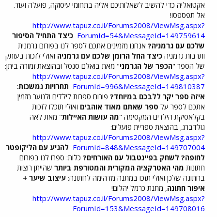
אקטואליה כדי להשיב לשאלותיכם אליה בתחומי עיסוקה, פועלה ועוד.
אל תפספסו!
http://www.tapuz.co.il/Forums2008/ViewMsg.aspx?
ForumId=54&MessageId=149759614
כיצד התחיל הסיפור
שלכם עם גרמניה?
אנחנו מזמינים אתכם לספר לנו בפורום גרמנית
ותרבות גרמניה
כיצד החל הרומן שלכם עם גרמניה
ואולי לזכות בעותק
של הספר "
הכפר של הגרמני
" מאת בואלם סנסל ובהוצאת זמורה ביתן:
http://www.tapuz.co.il/Forums2008/ViewMsg.aspx?
ForumId=996&MessageId=149810387
תחרויות נמשכות
:
איזה ספר יקר ללבכם במיוחד?
פורום ספרות לילדים ולנוער מזמין
אתכם לספר על
ספר שאתם מאוד אוהבים
ואולי תוכלו לזכות
בקלאסיקת הילדים המקסימה "
מה עושות האיילות
" מאת לאה
גולדברג, בהוצאת ספריית פועלים:
http://www.tapuz.co.il/Forums2008/ViewMsg.aspx?
ForumId=848&MessageId=149707004
להגיע עם הליקופטר
לחופה? לשחק בפיינטבול עם האורחים?
כלות: ספרו לנו בפורום
חתונות
מהי האטרקציה המקורית והמטורפת ביותר
שהייתן רוצות
בחתונה שלכן ואולי תזכו במתנה מדהימה לחתונה:
עיצוב שיער +
איפור חתונה
, מתנת כרמל יהלום!
http://www.tapuz.co.il/Forums2008/ViewMsg.aspx?
ForumId=153&MessageId=149708016