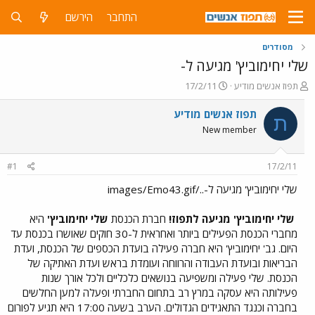
התחבר
הירשם
מסודרים
שלי יחימוביץ' מגיעה ל-
פ
פ
תפוז אנשים מודיע
17/2/11
ו
ו
ת
ר
תפוז אנשים מודיע
ת
ח
ס
New member
ה
ם
נ
ב
ו
ת
#1
17/2/11
ש
א
א
ר
שלי יחימוביץ' מגיעה ל-../images/Emo43.gif
י
ך
שלי יחימוביץ' מגיעה לתפוז!
חברת הכנסת
שלי יחימוביץ'
היא
מחברי הכנסת הפעילים ביותר ואחראית ל-30 חוקים שאושרו בכנסת עד
היום. גב' יחימוביץ' היא חברה פעילה בועדת הכספים של הכנסת, ועדת
הבריאות ובועדת העבודה והרווחה ועומדת בראש ועדת האתיקה של
הכנסת. שלי פעילה ומשפיעה בנושאים כלכליים ולכל אורך שנות
פעילותה היא עסקה במרץ רב בתחום החברתי ופעלה למען החלשים
בחברה וכנגד התאגידים הגדולים. הערב בשעה 17:00 היא תגיע לפורום