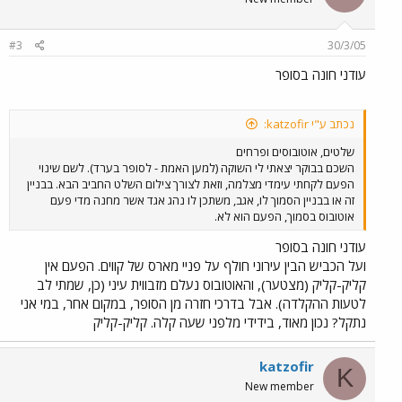
#3
30/3/05
עודני חונה בסופר
נכתב ע"י katzofir:
שלטים, אוטובוסים ופרחים
השכם בבוקר יצאתי לי השוקה (למען האמת - לסופר בערד). לשם שינוי
הפעם לקחתי עימדי מצלמה, וזאת לצורך צילום השלט החביב הבא. בבניין
זה או בבניין הסמוך לו, אגב, משתכן לו נהג אגד אשר מחנה מדי פעם
אוטובוס בסמוך, הפעם הוא לא.
עודני חונה בסופר
ועל הכביש הבין עירוני חולף על פניי מארס של קווים. הפעם אין
קליק-קליק (מצטער), והאוטובוס נעלם מזבווית עיני (כן, שמתי לב
לטעות ההקלדה). אבל בדרכי חזרה מן הסופר, במקום אחר, במי אני
נתקל? נכון מאוד, בידידי מלפני שעה קלה. קליק-קליק
katzofir
K
New member