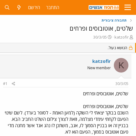
התחבר
הירשם
תחבורה ציבורית
שלטים, אוטובוסים ופרחים
פ
פ
30/3/05
katzofir
ו
ו
ת
הנושא נעול.
ר
ח
ס
ה
ם
katzofir
K
נ
ב
New member
ו
ת
ש
א
א
ר
#1
30/3/05
י
ך
שלטים, אוטובוסים ופרחים
שלטים, אוטובוסים ופרחים
השכם בבוקר יצאתי לי השוקה (למען האמת - לסופר בערד). לשם שינוי
הפעם לקחתי עימדי מצלמה, וזאת לצורך צילום השלט החביב הבא.
בבניין זה או בבניין הסמוך לו, אגב, משתכן לו נהג אגד אשר מחנה מדי
פעם אוטובוס בסמוך, הפעם הוא לא.