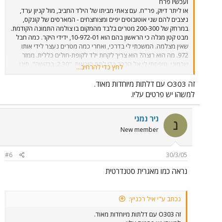
ועכשיו פרח
או ליתר דיוק, פר"ח. עם צאתי מביתו של הילד החביב, מול קניון ערד,
ניצבים להם שני אוטובוסים יפים ומצוחצחים - המארסים של קונקס,
במרחק של 200-300 מטרים בלבד מהמקום בו צולמה התמונה הקודמת.
מבט קטן מגלה כי הראשון בהם הוא 10-972-01, ידידי היקר. כמה חבל
שאין מצלמה. המשכתי לי בדרכי, ואחרי כמה מטרים נעצר לידי אותו
972. מה הוא רוצה? הוא צריך לקחת ילד לקופת-חולים כללית. ממזר
שכמוני, טיפסתי לי אל הרכב כדי לתת הוראות. "2.30, בבקשה", סינן
לחץ כדי להרחיב...
הנהג בבדיחות. השבתי לי בנועם, וכמובן פיארתי את שם הפורום.
המראה בפנים, כיאה לטיול שנתי, היה מעורר קבס ובחילה. כיתות ח'3
זה O303 עם דלתות מיוחדות מאוד.
ו-ח'4 של בית הספר נופרים השאירו אחריהם זוהמה נוראית. אחרי
למשהו יש פרטים עליו.
כ-500 מטרים הגיעונו אל הכניסה לחניון הקופה. האוטובוס נעצר, כמה
נפלא, ממש כמה מטרים מהנקודה בה צילמתי אותו לראשונה באותו
הבוקר. "תודה לך, אדון נהג". ירדתי מן הרכב, והמשכתי לי בדרכי. החל
ניר נמני
נ
מערב זה נתי-אקספרס וסופרבוס הן החברות היחידות שבהן טרם
New member
נסעתי, ונוכח השביתה הכאובה בבירת הנגב, גם זאת לא לזמן רב. וכדי
לא לאכזב את החושקים בפרחים - תמונה שכבר העליתי לפני כמה
שבועות - 303 מוגמר עם איריס שחום. בברכת אל-אל-ישראל (עוד צריך
#6
30/3/05
להספיק להתקלח ולאכול לפני המשחק)...
נראה כמו מאגרית סטנדרטית
נכתב ע"י איל רכניץ:
זה O303 עם דלתות מיוחדות מאוד.