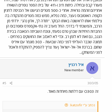
מעורר קבס ובחילה. כיתות ח'3 ו-ח'4 של בית הספר נופרים השאירו
אחריהם זוהמה נוראית. אחרי כ-500 מטרים הגיעונו אל הכניסה לחניון
הקופה. האוטובוס נעצר, כמה נפלא, ממש כמה מטרים מהנקודה בה
צילמתי אותו לראשונה באותו הבוקר. "תודה לך, אדון נהג". ירדתי מן
הרכב, והמשכתי לי בדרכי. החל מערב זה נתי-אקספרס וסופרבוס הן
החברות היחידות שבהן טרם נסעתי, ונוכח השביתה הכאובה בבירת
הנגב, גם זאת לא לזמן רב. וכדי לא לאכזב את החושקים בפרחים -
תמונה שכבר העליתי לפני כמה שבועות - 303 מוגמר עם איריס
שחום. בברכת אל-אל-ישראל (עוד צריך להספיק להתקלח ולאכול
לפני המשחק)...
איל רכניץ
א
New member
#5
30/3/05
זה O303 עם דלתות מיוחדות מאוד.
נכתב ע"י katzofir: