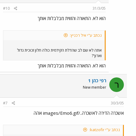
#10
31/3/05
הוא לא. התאורה והזווית מבלבלות אותך
נכתב ע"י איל רכניץ:
אתה לא שם לב שהדלת הקידמית כולה חלון זכוכית גדול
וארוך?
הוא לא. התאורה והזווית מבלבלות אותך
רפי כהן 1
ר
New member
#7
30/3/05
אשכרה הדירה לאשכרה../images/Emo6.gif אהה
נכתב ע"י katzofir: