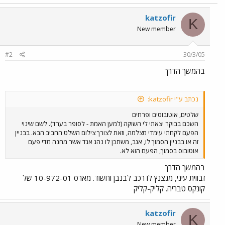
katzofir
K
New member
#2
30/3/05
בהמשך הדרך
נכתב ע"י katzofir:
שלטים, אוטובוסים ופרחים
השכם בבוקר יצאתי לי השוקה (למען האמת - לסופר בערד). לשם שינוי
הפעם לקחתי עימדי מצלמה, וזאת לצורך צילום השלט החביב הבא. בבניין
זה או בבניין הסמוך לו, אגב, משתכן לו נהג אגד אשר מחנה מדי פעם
אוטובוס בסמוך, הפעם הוא לא.
בהמשך הדרך
זבווית עיני, מנצנץ לו רכב לבנבן וחשוד. מארס 10-972-01 של
קונקס טבריה. קליק-קליק
katzofir
K
New member