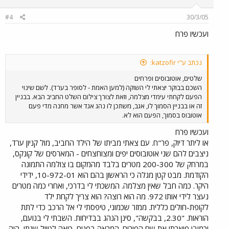
#4
30/3/05
ועכשיו פרח
נכתב ע"י katzofir:
שלטים, אוטובוסים ופרחים
השכם בבוקר יצאתי לי השוקה (למען האמת - לסופר בערד). לשם שינוי
הפעם לקחתי עימדי מצלמה, וזאת לצורך צילום השלט החביב הבא. בבניין
זה או בבניין הסמוך לו, אגב, משתכן לו נהג אגד אשר מחנה מדי פעם
אוטובוס בסמוך, הפעם הוא לא.
ועכשיו פרח
או ליתר דיוק, פר"ח. עם צאתי מביתו של הילד החביב, מול קניון ערד,
ניצבים להם שני אוטובוסים יפים ומצוחצחים - המארסים של קונקס,
במרחק של 200-300 מטרים בלבד מהמקום בו צולמה התמונה
הקודמת. מבט קטן מגלה כי הראשון בהם הוא 10-972-01, ידידי
היקר. כמה חבל שאין מצלמה. המשכתי לי בדרכי, ואחרי כמה מטרים
נעצר לידי אותו 972. מה הוא רוצה? הוא צריך לקחת ילד
לקופת-חולים כללית. ממזר שכמוני, טיפסתי לי אל הרכב כדי לתת
הוראות. "2.30, בבקשה", סינן הנהג בבדיחות. השבתי לי בנועם,
וכמובן פיארתי את שם הפורום. המראה בפנים, כיאה לטיול שנתי, היה