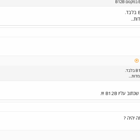
ת...
דות...
עליו B12B !!!.
ה יהיה ?