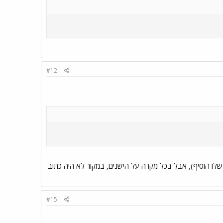
#12
י אף פעם B12B על החדשים יותר (אולי הנהג שלו הוסיף), אבל בכל מקרה על הישנים, במקור לא היה כתוב
#15