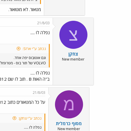
מטאור. לא מוטואור.
21/8/03
צ
נפלה לו .....
נכתב ע"י ארזS:
צחקן
וגם אוטובוס יפה אחד.
New member
VOLVO של תור בוס - מטרופולין שביצע נסיעה מיוחדת.
נפלה לו .....
ב"ה האות B . תוב לו שם B12 במקטם B12B
21/8/03
מ
על כל המטאורים כתוב B12 בלבד.
נכתב ע"י צחקן:
מסוף כרמלית
נפלה לו .....
New member