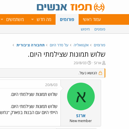
עמוד ראשי
פורומים
מה חדש
משתמשים
פוסטים
חיפוש
פורומים
אקטואליה
על סדר היום
תחבורה ציבורית
שלוש תמונות שצילמתי היום.
פ
פ
ארזS
20/8/03
ו
ו
ת
ר
הנושא נעול.
ח
ס
ה
ם
20/8/03
נ
ב
א
ו
ת
שלוש תמונות שצילמתי היום.
ש
א
א
ר
שלוש תמונות שצילמתי היום.
י
הייתי היום עם הבנות בפארק "נחשו
ך
ארזS
New member