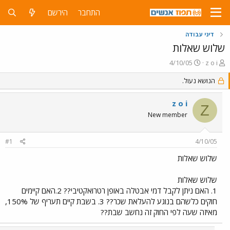
התחבר
הירשם
דיני עבודה
שלוש שאלות
פ
פ
4/10/05
z o i
ו
ו
ת
ר
הנושא נעול.
ח
ס
ה
ם
z o i
Z
נ
ב
New member
ו
ת
ש
א
א
ר
#1
4/10/05
י
ך
שלוש שאלות
שלוש שאלות
1. האם ניתן לקבל דמי אבטלה באופן רטרואקטיבי?? 2.האם קיימים
חוקים כלשהם בנוגע להעלאת שכר?? 3. בשבת קיים תעריף של 150%,
מאיזה שעה לפי החוק זה נחשב שבת??