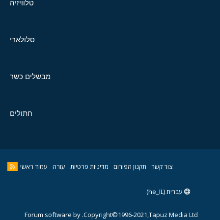
טלוויזיה
סלולארי
מבשלים כשר
חתולים
צור קשר
תקנון הפורום
מדיניות פרטיות
עזרה
עמוד ראשי
עברית (he_IL)
Forum software by
Copyright©1996-2021,Tapuz Media Ltd.