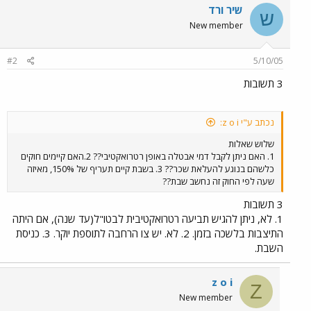
שיר ורד
ש
New member
#2
5/10/05
3 תשובות
נכתב ע"י z o i:
שלוש שאלות
1. האם ניתן לקבל דמי אבטלה באופן רטרואקטיבי?? 2.האם קיימים חוקים
כלשהם בנוגע להעלאת שכר?? 3. בשבת קיים תעריף של 150%, מאיזה
שעה לפי החוק זה נחשב שבת??
3 תשובות
1. לא, ניתן להגיש תביעה רטרואקטיבית לבטו"ל(עד שנה), אם היתה
התיצבות בלשכה בזמן. 2. לא. יש צו הרחבה לתוספת יוקר. 3. כניסת
השבת.
z o i
Z
New member