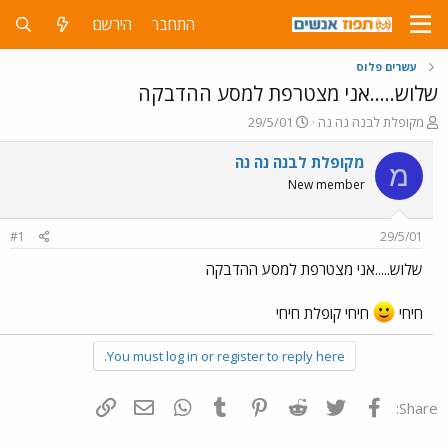
התחבר
הירשם
עשרים פלוס
שלוש.....אני מצטרפת למסע ההדבקה
פ
פ
מקופלת לבנה נה נה
29/5/01
ו
ו
ת
ר
מקופלת לבנה נה נה
מ
ח
ס
New member
ה
ם
נ
ב
ו
ת
#1
29/5/01
ש
א
א
ר
שלוש.....אני מצטרפת למסע ההדבקה
י
ך
חיחי
חיחי קופלת חיחי
You must log in or register to reply here.
פייסבוק
Twitter
Reddit
Pinterest
Tumblr
WhatsApp
דואר אלקטרוני
הוסף קישור
Share: