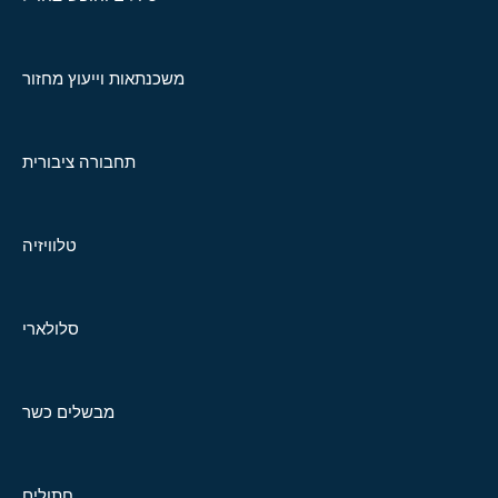
משכנתאות וייעוץ מחזור
תחבורה ציבורית
טלוויזיה
סלולארי
מבשלים כשר
חתולים