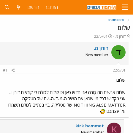
התחבר
הירשם
תיכוניסטים
שלום
פ
פ
דורון מ.
22/5/01
ו
ו
ת
ר
דורון מ.
ד
ח
ס
New member
ה
ם
נ
ב
ו
ת
#1
22/5/01
ש
א
א
ר
שלום
י
ך
שלום אנשים מה קורה אני חדש כאן אז שלום לכולם לי קוראים דורון ו..
אני מקדיש לכל מי שכאן את השיר ה-מ-ד-ה-י-ם של מטליקה
NOTHING ALSE MATTER של מטליקה. ביי בנתיים לכולם תשמרו
על עצמכם
kirk hammet
K
New member