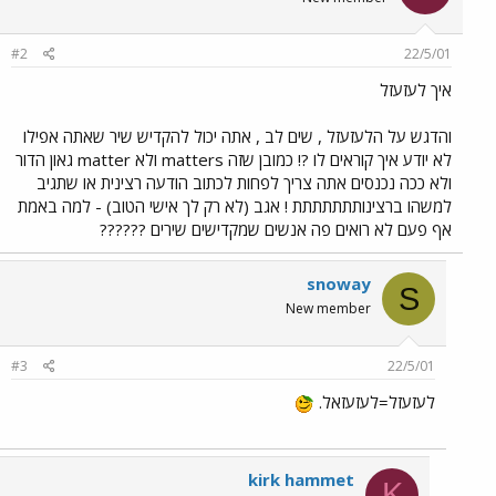
#2
22/5/01
איך לעזעזל
והדגש על הלעזעזל , שים לב , אתה יכול להקדיש שיר שאתה אפילו
לא יודע איך קוראים לו ?! כמובן שזה matters ולא matter גאון הדור
ולא ככה נכנסים אתה צריך לפחות לכתוב הודעה רצינית או שתגיב
למשהו ברצינותתתתתתת ! אגב (לא רק לך אישי הטוב) - למה באמת
אף פעם לא רואים פה אנשים שמקדישים שירים ??????
snoway
S
New member
#3
22/5/01
לעזעזל=לעזעזאל.
kirk hammet
K