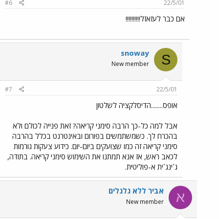
#6
22/5/01
אם כבר לעזאזל!!!!!!!!!!
snoway
S
New member
#7
22/5/01
אופס........הדיסלקציה לשלטון
אבל למה כל-כך הרבה סימני קריאה? זאת פנייה לכולם ולא
בהכרח לך. כשמשתמשים בפורום ובאינטרנט בכלל בהרבה
סימני קריאה זה כמו שצועקים ביום-יום. כידוע צעקות גורמות
לכאב ראש, אז אנא תמתנו את השימוש סימני קריאה. בתודה,
ג`ינג`ית א-פוליטית.
אביר ללא גלגלים
א
New member