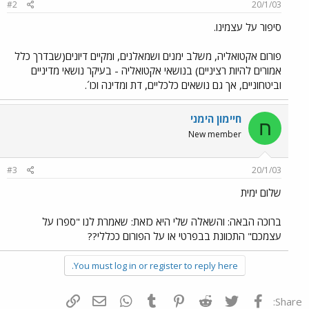
#2
20/1/03
סיפור על עצמינו.
פורום אקטואליה, משלב ימנים ושמאלנים, ומקיים דיונים(שבדרך כלל
אמורים להיות רציניים) בנושאי אקטואליה - בעיקר נושאי מדיניים
וביטחוניים, אך גם נושאים כלכליים, דת ומדינה וכו´.
חיימון הימני
ח
New member
#3
20/1/03
שלום ימית
ברוכה הבאה: והשאלה שלי היא כזאת: שאמרת לנו "ספרו על
עצמכם" התכוונת בבפרטי או על הפורום ככללי??
You must log in or register to reply here.
פייסבוק
Twitter
Reddit
Pinterest
Tumblr
WhatsApp
דואר אלקטרוני
הוסף קישור
Share: