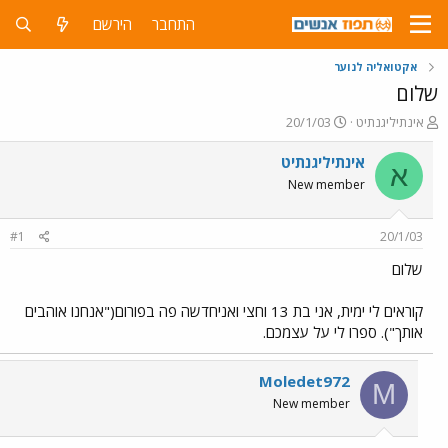
התחבר
הירשם
אקטואליה לנוער
שלום
פ
פ
אינתיליגנתיט
20/1/03
ו
ו
ת
ר
אינתיליגנתיט
א
ח
ס
New member
ה
ם
נ
ב
ו
ת
#1
20/1/03
ש
א
א
ר
שלום
י
ך
קוראים לי ימית, אני בת 13 וחצי ואניחדשה פה בפורום("אנחנו אוהבים
אותך"). ספרו לי על עצמכם.
Moledet972
M
New member