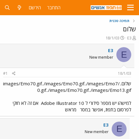
התחבר
הירשם
תמיכה טכנית
שלום
פ
פ
18/1/03
E3
ו
ו
ת
ר
E3
E
ח
ס
New member
ה
ם
נ
ב
ו
ת
#1
18/1/03
ש
א
א
ר
שלום../images/Emo70.gif../images/Emo70.gif../images/Emo7
י
0.gif../images/Emo70.gif../images/Emo13.gif
ך
למישהו יש מספר סידורי ל Adobe Illustrator 10
אם זה לא חוקי
לפרסום בתפוז, אפשר במסר
מראש
E3
E
New member