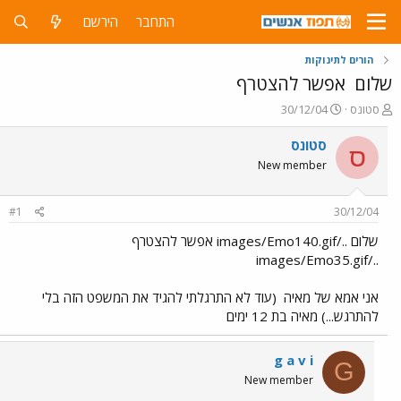
התחבר
הירשם
הורים לתינוקות
שלום
אפשר להצטרף
פ
פ
סטונס
30/12/04
ו
ו
ת
ר
סטונס
ס
ח
ס
New member
ה
ם
נ
ב
ו
ת
#1
30/12/04
ש
א
א
ר
שלום ../images/Emo140.gif אפשר להצטרף
י
../images/Emo35.gif
ך
אני אמא של מאיה
(עוד לא התרגלתי להגיד את המשפט הזה בלי
להתרגש...) מאיה בת 12 ימים
g a v i
G
New member