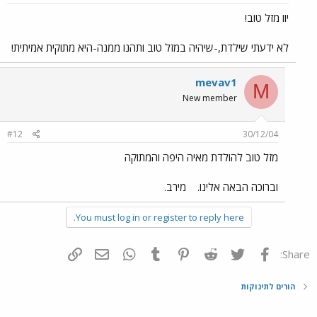
יוו מזל טוב!
לא ידעתי שילדת,-שיהיה במזל טוב ותהנו ממנה-היא מתוקית אמיתית!
mevav1
M
New member
#12
30/12/04
מזל טוב להולדת מאיה היפה והמתוקה
וברוכה הבאה אלינו.
מירב.
You must log in or register to reply here.
פייסבוק
Twitter
Reddit
Pinterest
Tumblr
WhatsApp
דואר אלקטרוני
הוסף קישור
Share:
הורים לתינוקות