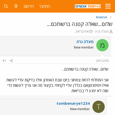
התחבר
הירשם
טבעונות
שלום...שאלה קטנה ברשותכם...
פ
פ
מעלה גרה
29/12/04
ו
ו
ת
ר
מעלה גרה
מ
ח
ס
New member
ה
ם
נ
ב
ו
ת
#1
29/12/04
ש
א
א
ר
שלום...שאלה קטנה ברשותכם...
י
ך
אני התחלתי להיות צמחוני ביום שבת האחרון. אילו בדיקות עליי לעשות
ואילו ויטימנים(אם בכלל) עליי לקחת? בקיצור מה אני צריך לעשות כדי
שזה לא יפגע לי בבריאות.
tombenarye1234
T
New member