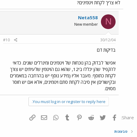
לא צריך לקחת ויטמינים?
Neta558
N
New member
#10
30/12/04
בדיקות דם
אפשר לבדוק בהן נוכחות של ויטמינים ומינרלים שונים. כדאי
להקפיד שהן יכללו בי12, שהוא גם הויטמין שלעיתים יש צורך
לקחת כתוסף. מעבר אליו (מידע נוסף יש בהרחבה במאמרים
ובקישורים) אין סיבה לקחת סתם ויטמינים, אלא אם יש חוסר
מסוים.
You must log in or register to reply here.
פייסבוק
Twitter
Reddit
Pinterest
Tumblr
WhatsApp
דואר אלקטרוני
הוסף קישור
Share:
טבעונות