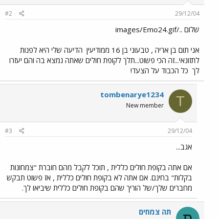
#2
29/12/04
שלום ../images/Emo24.gif
אני תום בן אריה , טבעוני בן 16 ממודיעין
הדיעה שלי היא לפנות
לתזונאי...זה הכי פשוט...תלך לקופת חולים שאתה נמצא בה והם יעזרו
לך
כל הכבוד על הצעד!
tombenarye1234
T
New member
#3
29/12/04
אגב...
אם אתה בקופת חולים כללית , תוכל לקבל מהם חוברת "צמחונות
בקלות" בחינם. אם אתה לא בקופת חולים כללית , אז פשוט תבקש
מחברים שלך/של הוריך שהם בקופת חולים כללית שיביאו לך.
תה צמחים
ת