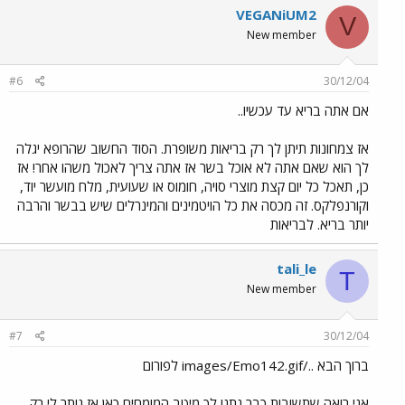
VEGANiUM2
V
New member
#6
30/12/04
אם אתה בריא עד עכשיו..
אז צמחונות תיתן לך רק בריאות משופרת. הסוד החשוב שהרופא יגלה
לך הוא שאם אתה לא אוכל בשר אז אתה צריך לאכול משהו אחר! אז
כן, תאכל כל יום קצת מוצרי סויה, חומוס או שעועית, מלח מועשר יוד,
וקורנפלקס. זה מכסה את כל הויטמינים והמינרלים שיש בבשר והרבה
יותר בריא. לבריאות
tali_le
T
New member
#7
30/12/04
ברוך הבא ../images/Emo142.gif לפורום
אני רואה שתשובות כבר נתנו לך מיטב המומחים כאן אז נותר לי רק