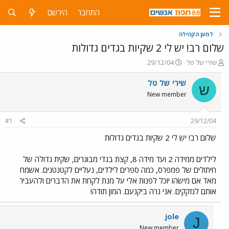
התחבר
הירשם
למען הקהילה
שלום רב! יש לי 2 שקיות בגדים גדולות
פ
פ
שירי של טל
29/12/04
ו
ו
ת
ר
שירי של טל
ש
ח
ס
New member
ה
ם
נ
ב
ו
ת
#1
29/12/04
ש
א
א
ר
שלום רב! יש לי 2 שקיות בגדים גדולות
י
ך
לילדים ממידה 2 ועד מידה 8, קצת בגדי מבוגרים, שקית גדולה של
חיתולים של פמפרס, כמה ספרים לילדים, נעליים לקטנטנים. אשמח
מאד אם מישהו יוכל לפנות אלי על מנת לקחת את הדברים ולהעביר
אותם לנזקקים. אני גרה ביקנעם. המון תודה!
jole
J
New member