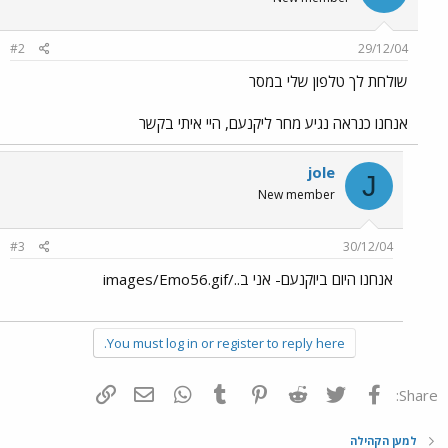
#2
29/12/04
שולחת לך טלפון שלי במסר
אנחנו כנראה נגיע מחר ליקנעם, היי איתי בקשר
jole
J
New member
#3
30/12/04
אנחנו היום ביוקנעם- אני ב../images/Emo56.gif
You must log in or register to reply here.
פייסבוק
Twitter
Reddit
Pinterest
Tumblr
WhatsApp
דואר אלקטרוני
הוסף קישור
Share:
למען הקהילה